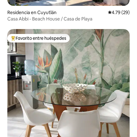
Residencia en Cuyutlán
Calificación 
4.79 (29)
Casa Abbi - Beach House / Casa de Playa
Favorito entre huéspedes
De los mejores en Favorito entre huéspedes