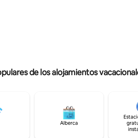
también será muy fácil desde aq
a una comunidad a prosperar.
disfruta del tiempo refrescante
MARABA (Bienvenido) a
relajante en nuestro típico pueb
clientes.
norte de Gana!
ulares de los alojamientos vacacion
Estac
Alberca
gratu
inst