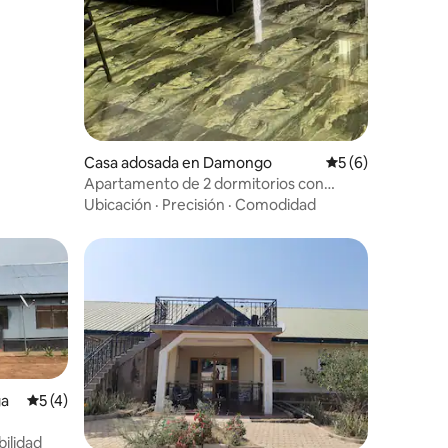
Casa adosada en Damongo
Calificación prom
5 (6)
Apartamento de 2 dormitorios con
cocina completa y baño.
Ubicación
·
Precisión
·
Comodidad
ga
Calificación promedio: 5 de 5; 4 evaluaciones
5 (4)
bilidad