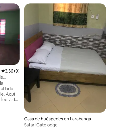
iones
Calificación promedio: 3.56 de 5; 9 evaluaciones
3.56 (9)
de
la
al lado
le. Aquí
 fuera del
a. Ofrezco
tos en
ués de tu
Casa de huéspedes en Larabanga
banga, una
Safari Gatelodge
nico,