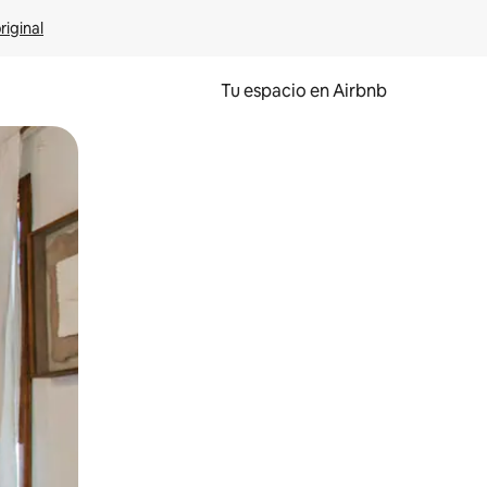
riginal
Tu espacio en Airbnb
ien tocando y deslizando la pantalla.