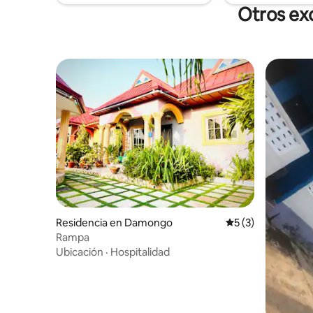
Otros ex
Residencia en Damongo
Calificación prome
5 (3)
Rampa
Ubicación
·
Hospitalidad