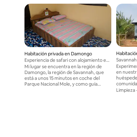
Habitació
Habitación privada en Damongo
Savannah
Experiencia de safari con alojamiento en
una casa
Experiment
Mi lugar se encuentra en la región de
en nuestr
Damongo, la región de Savannah, que
huéspedes
está a unos 15 minutos en coche del
comunidad de 
Parque Nacional Mole, y como guía
de huésp
turístico del Parque Nacional Mole, me
Limpieza
primaria 
encanta recibir huéspedes en mi casa y
contribui
sacarlos para una aventura y, como
agua y sa
también dirijo paquetes turísticos para
comunidad
tener muchos huéspedes que reservan
quedas co
conmigo y se quedan conmigo, mientras
visita, e
hacemos nuestras actividades turísticas,
diferencia durad
que incluyen su estancia en mi lugar, mi
experienc
lugar es un lugar genial para alojarse y