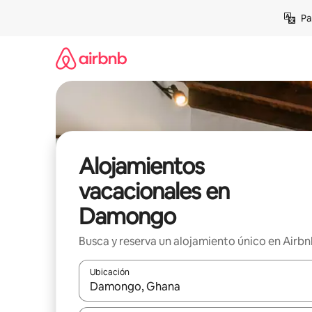
Ir
Pa
al
contenido
Alojamientos
vacacionales en
Damongo
Busca y reserva un alojamiento único en Airb
Ubicación
Cuando los resultados estén disponibles, podrás na