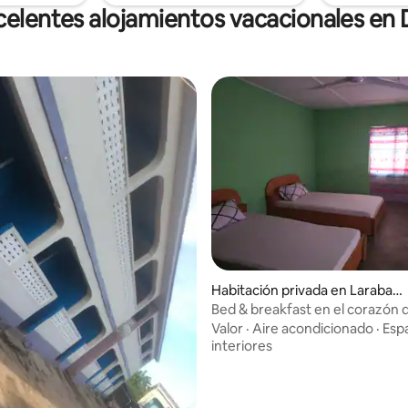
celentes alojamientos vacacionales e
dio: 5 de 5; 3 evaluaciones
Habitación privada en Laraban
ga
Bed & breakfast en el corazón 
Larabanga
Valor
·
Aire acondicionado
·
Esp
interiores