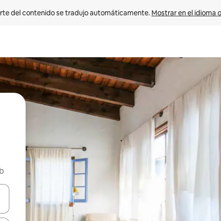
rte del contenido se tradujo automáticamente. 
Mostrar en el idioma o
nb
vegar usando las teclas de las flechas hacia arriba y hacia abajo, o b