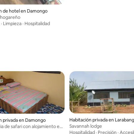
ón de hotel en Damongo
 hogareño
·
Limpieza
·
Hospitalidad
Habitación privada en Laraban
ón privada en Damongo
Savannah lodge
ia de safari con alojamiento en
Hospitalidad
·
Precisión
·
Accesi