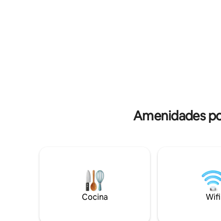
ayudaste 
conmigo a tu alrededor confía en mí, lo
Decimos 
pasarás muy bien.
nuestros 
Amenidades pop
Cocina
Wifi