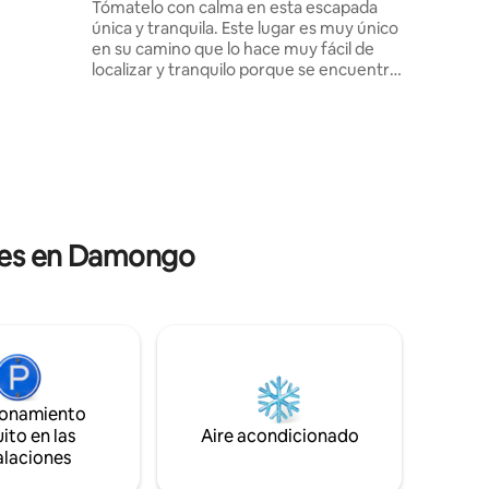
Tómatelo con calma en esta escapada
uí. ¡Ven y
única y tranquila. Este lugar es muy único
 y
en su camino que lo hace muy fácil de
lo del
localizar y tranquilo porque se encuentra
a las afueras de la comunidad de
Casa ad
Larabanga, el alojamiento aquí es menos
Apartame
ruidoso o sin ruido y con una buena
cocina c
Tenga tod
seguridad.
con su pa
casa tran
comodid
Ubicació
ales en Damongo
ionamiento
ito en las
Aire acondicionado
alaciones