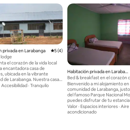
n privada en Larabanga
Calificación promedio: 5 de 5; 4 evaluac
5 (4)
 lodge
a el corazón de la vida local
a encantadora casa de
Habitación privada en Laraban
, ubicada en la vibrante
ga
Bed & breakfast en el corazón 
Larabanga. Nuestra casa
Larabanga
Bienvenido a mi alojamiento en 
edes opera una escuela
·
Accesibilidad
·
Tranquilo
comunidad de Larabanga, justo 
gratuita y un orfanato, y hemos
del famoso Parque Nacional Mo
do a mejorar los sistemas de
puedes disfrutar de tu estancia
neamiento en nuestra
parque y visitarlo durante el dí
Valor
·
Espacios interiores
·
Aire
 y pueblos vecinos. Cuando te
transporte al parque, a 15 minu
acondicionado
n nosotros, no solo estás de
coche y puedo recogerte desp
stás ayudando a marcar una
visita. Visitar la Mezquita Lara
era. Quédate por la
pieza del patrimonio arquitectó
ia y vete sabiendo que