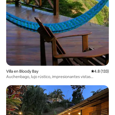
Villa en Bloody Bay
Calificación 
4.8 (133)
Auchenbago, lujo rústico, impresionantes vistas
panorámicas