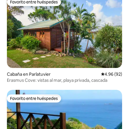
Favorito entre huéspedes
Favorito entre huéspedes
Cabaña en Parlatuvier
Calificación p
4.96 (92)
Erasmus Cove: vistas al mar, playa privada, cascada
Favorito entre huéspedes
Favorito entre huéspedes