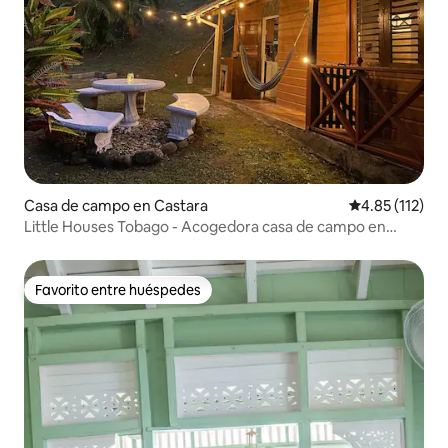
Casa de campo en Castara
Calificación p
4.85 (112)
Little Houses Tobago - Acogedora casa de campo en
Castara
Favorito entre huéspedes
Favorito entre huéspedes