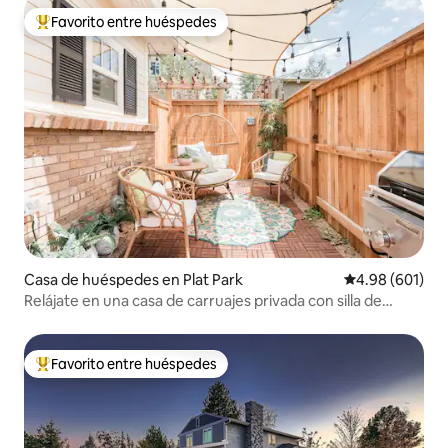
Favorito entre huéspedes
De los mejores en Favorito entre huéspedes
Casa de huéspedes en Plat Park
Calificación pr
4.98 (601)
Relájate en una casa de carruajes privada con silla de
bambú
Favorito entre huéspedes
De los mejores en Favorito entre huéspedes