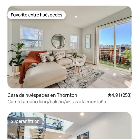
Favorito entre huéspedes
Favorito entre huéspedes
Casa de huéspedes en Thornton
Calificación p
4.91 (253)
Cama tamaño king/balcón/vistas a la montaña
Superanfitrión
Superanfitrión