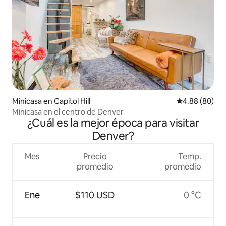
Minicasa en Capitol Hill
Calificación p
4.88 (80)
Minicasa en el centro de Denver
¿Cuál es la mejor época para visitar
Denver?
Mes
Precio
Temp.
promedio
promedio
Ene
$110 USD
0 °C