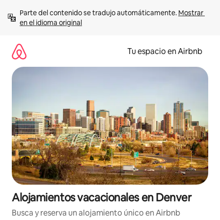
Ir
Parte del contenido se tradujo automáticamente. 
Mostrar 
al
en el idioma original
contenido
Tu espacio en Airbnb
Alojamientos vacacionales en Denver
Busca y reserva un alojamiento único en Airbnb