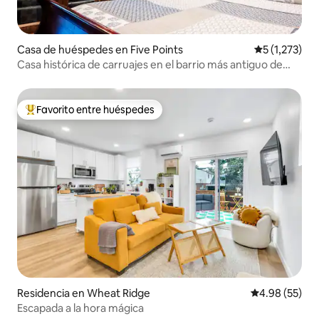
Casa de huéspedes en Five Points
Calificación 
5 (1,273)
Casa histórica de carruajes en el barrio más antiguo de
Denver
Favorito entre huéspedes
De los mejores en Favorito entre huéspedes
Residencia en Wheat Ridge
Calificación p
4.98 (55)
Escapada a la hora mágica