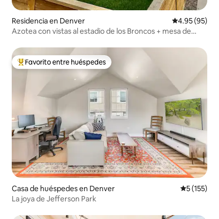
Residencia en Denver
Calificación p
4.95 (95)
Azotea con vistas al estadio de los Broncos + mesa de
billar + jacuzzi
Favorito entre huéspedes
De los mejores en Favorito entre huéspedes
Casa de huéspedes en Denver
Calificació
5 (155)
La joya de Jefferson Park