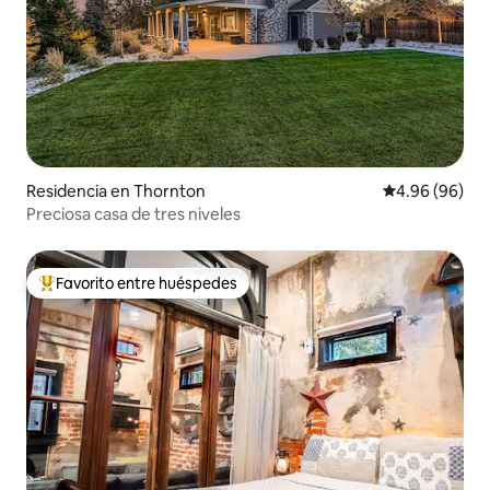
Residencia en Thornton
Calificación p
4.96 (96)
Preciosa casa de tres niveles
Favorito entre huéspedes
De los mejores en Favorito entre huéspedes