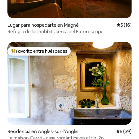
Lugar para hospedarte en Magné
Calificaci
5 (16)
Refugio de los hobbits cerca del Futuroscope
Favorito entre huéspedes
De los mejores en Favorito entre huéspedes
Residencia en Angles-sur-l'Anglin
Calificaci
5 (39)
La maison Carré - casa romántica en el río, 2p