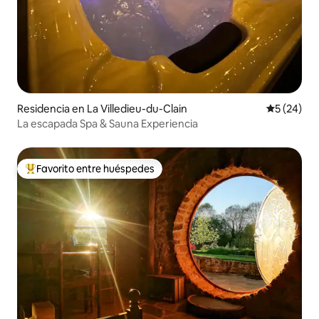
Residencia en La Villedieu-du-Clain
Calificaci
5 (24)
La escapada Spa & Sauna Experiencia
Favorito entre huéspedes
De los mejores en Favorito entre huéspedes