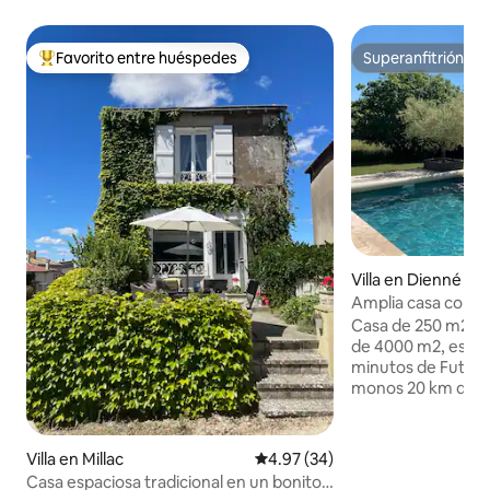
Favorito entre huéspedes
Superanfitrión
De los mejores en Favorito entre huéspedes
Superanfitrión
Villa en Dienné
Amplia casa con p
Casa de 250 m2, pi
de 4000 m2, espacio
minutos de Futuro
monos 20 km de C
medieval 3 km DefiPlanet Salón catedral
100m2, cocina am
(horno, microondas,
Villa en Millac
Calificación promedio: 4.97 de 
4.97 (34)
barbacoa, billar Planta baja: 2
Casa espaciosa tradicional en un bonito