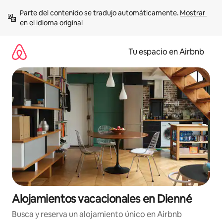
Ir
Parte del contenido se tradujo automáticamente. 
Mostrar 
al
en el idioma original
contenido
Tu espacio en Airbnb
Alojamientos vacacionales en Dienné
Busca y reserva un alojamiento único en Airbnb