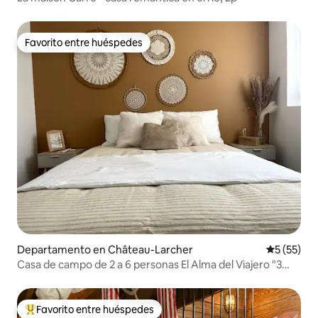
Favorito entre huéspedes
Favorito entre huéspedes
Departamento en Château-Larcher
Calificaci
5 (55)
Casa de campo de 2 a 6 personas El Alma del Viajero "3
estrellas"
Favorito entre huéspedes
De los mejores en Favorito entre huéspedes