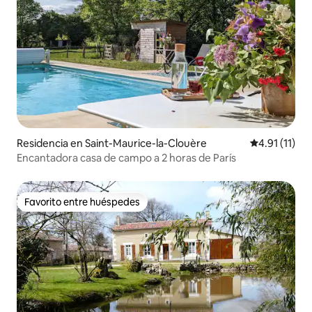
Residencia en Saint-Maurice-la-Clouère
Calificación 
4.91 (11)
Encantadora casa de campo a 2 horas de París
Favorito entre huéspedes
Favorito entre huéspedes