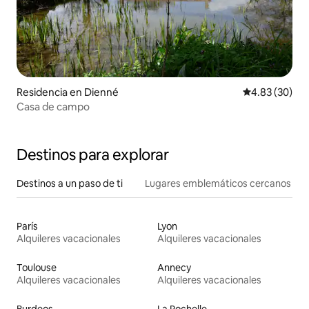
Residencia en Dienné
Calificación p
4.83 (30)
Casa de campo
Destinos para explorar
Destinos a un paso de ti
Lugares emblemáticos cercanos
París
Lyon
Alquileres vacacionales
Alquileres vacacionales
Toulouse
Annecy
Alquileres vacacionales
Alquileres vacacionales
Burdeos
La Rochelle