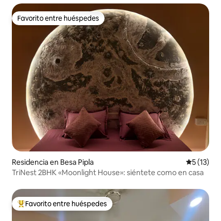
Favorito entre huéspedes
Favorito entre huéspedes
Residencia en Besa Pipla
Calificaci
5 (13)
TriNest 2BHK «Moonlight House»: siéntete como en casa
Favorito entre huéspedes
De los mejores en Favorito entre huéspedes