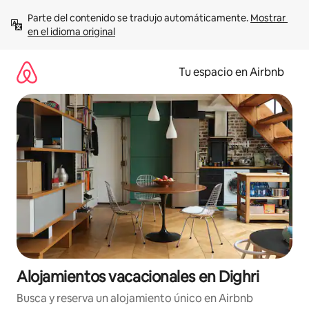
Ir
Parte del contenido se tradujo automáticamente. 
Mostrar 
al
en el idioma original
contenido
Tu espacio en Airbnb
Alojamientos vacacionales en Dighri
Busca y reserva un alojamiento único en Airbnb