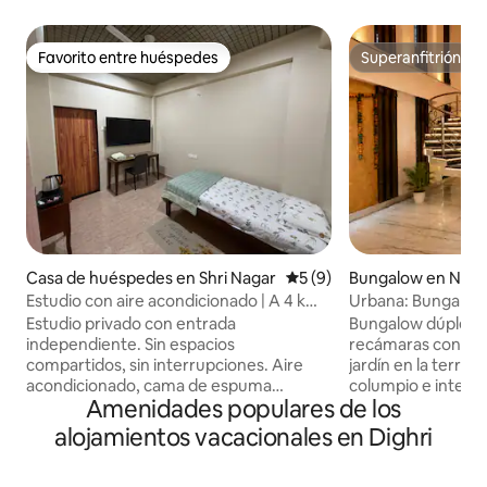
Favorito entre huéspedes
Superanfitrión
Favorito entre huéspedes
Superanfitrión
Casa de huéspedes en Shri Nagar
Calificación promedio: 5 de
5 (9)
Bungalow en Nag
Estudio con aire acondicionado | A 4 km
Urbana: Bungalow 
del aeropuerto | Manish Nagar
aire acondicionado
Estudio privado con entrada
Bungalow dúplex p
independiente. Sin espacios
recámaras con air
compartidos, sin interrupciones. Aire
jardín en la terraz
acondicionado, cama de espuma
columpio e interio
Amenidades populares de los
viscoelástica, televisor Google TV 4K de
diseñados para la 
55 pulgadas, escritorio, ducha con
relajación. Superanfitrión de Airbnb y
alojamientos vacacionales en Dighri
efecto de lluvia y espejo de tocador con
“Favorito entre h
iluminación LED. A 4 km del Aeropuerto
evaluaciones de l