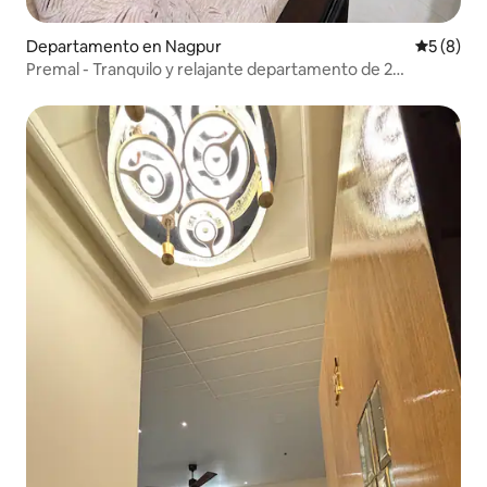
Departamento en Nagpur
Calificac
5 (8)
Premal - Tranquilo y relajante departamento de 2
recámaras y 1 sala | Cerca del aeropuerto