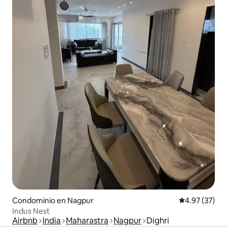
Condominio en Nagpur
Calificación 
4.97 (37)
Indus Nest
Airbnb
India
Maharastra
Nagpur
Dighri