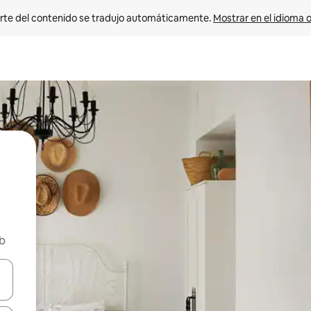
rte del contenido se tradujo automáticamente. 
Mostrar en el idioma o
nb
vegar usando las teclas de las flechas hacia arriba y hacia abajo, o b