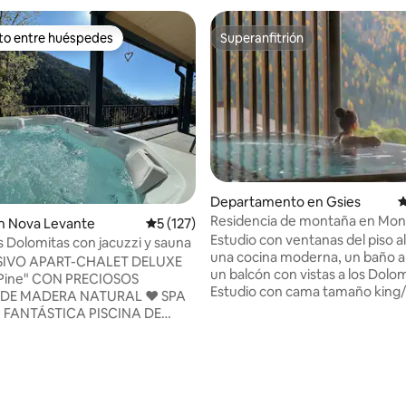
ito entre huéspedes
Superanfitrión
ejores en Favorito entre huéspedes
Superanfitrión
Departamento en Gsies
C
Residencia de montaña en Mon
n Nova Levante
Calificación promedio: 5 de 5; 127 evaluac
5 (127)
estudio excelente y grande
Estudio con ventanas del piso a
os Dolomitas con jacuzzi y sauna
una cocina moderna, un baño a
SIVO APART-CHALET DELUXE
un balcón con vistas a los Dolom
Pine" CON PRECIOSOS
Estudio con cama tamaño king
E MADERA NATURAL ♥️ SPA
soleado orientado al sur/ venta
 FANTÁSTICA PISCINA DE
piso al techo/ sofá cama /TV LE
SAJE CLIMATIZADA Y AMPLIO
definición/cocina de marca to
INCREÍBLES VISTAS A LOS
equipada/ baño con ducha a ras
AS ♥️CENTRO DE BOLZANO A
suelo/calefacción por suelo rad
️RESORT DE ESQUÍ
/WIFI de alta velocidad/ 40 m² /
S' A SOLO 600 MT