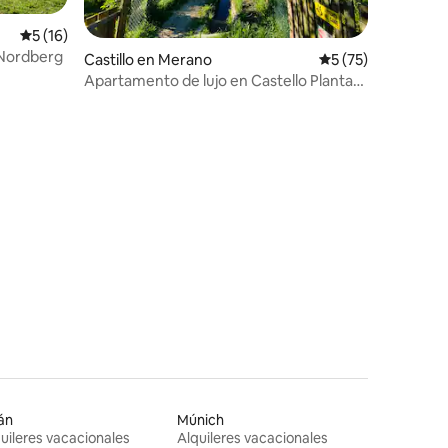
Calificación promedio: 5 de 5; 16 evaluaciones
5 (16)
 Nordberg
Castillo en Merano
Calificación prome
5 (75)
Apartamento de lujo en Castello Planta
Meran
iones
án
Múnich
uileres vacacionales
Alquileres vacacionales