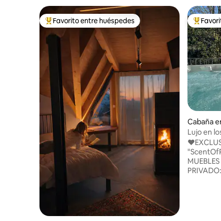
Favorito entre huéspedes
Favor
De los mejores en Favorito entre huéspedes
De los m
Cabaña e
Lujo en l
♥️EXCLU
"ScentOf
MUEBLES D
PRIVADO:
HIDROMA
SAUNA + 
DOLOMIT
SOLO 25 MINUTOS ♥
'CARENES