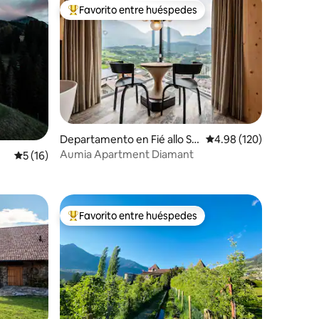
Favorito entre huéspedes
re huéspedes
De los mejores en Favorito entre huéspedes
iones
Departamento en Fié allo Sci
Calificación promedio: 
4.98 (120)
liar
Aumia Apartment Diamant
Calificación promedio: 5 de 5; 16 evaluaciones
5 (16)
Favorito entre huéspedes
re huéspedes
De los mejores en Favorito entre huéspedes