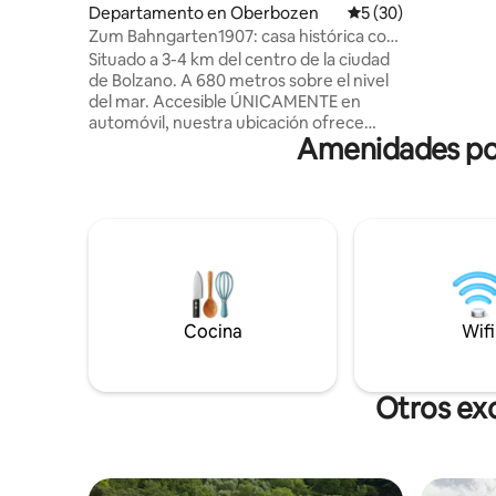
ALOJAMI
Departamento en Oberbozen
Calificación promed
5 (30)
PUEBLO 
Zum Bahngarten1907: casa histórica con
♥️JARDÍN
vistas al ferrocarril
Situado a 3-4 km del centro de la ciudad
HERMOSAS
de Bolzano. A 680 metros sobre el nivel
BAÑOS D
del mar. Accesible ÚNICAMENTE en
♥️RECAR
automóvil, nuestra ubicación ofrece
ELÉCTRIC
Amenidades pop
vistas incomparables y acceso a
DE 55PUL
actividades al aire libre. Escapa del caos
SUPERFIC
de la vida urbana y recarga tu alma con
METROS 
una estancia en nuestro acogedor
departamento de montaña. Despierta
con unas vistas impresionantes de los
Dolomitas y el canto de los pájaros.
Disfrute del senderismo, el ciclismo y la
exploración de monumentos naturales
Cocina
Wifi
de la UNESCO. Bebe vino en el balcón
bajo un cielo lleno de estrellas. El precio
incluye la tarjeta Ritten (!)
Otros exc