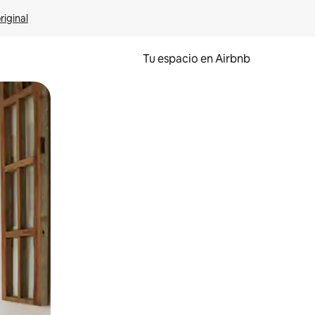
riginal
Tu espacio en Airbnb
ien tocando y deslizando la pantalla.