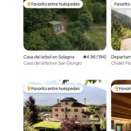
Favorito entre huéspedes
Favorito
De los mejores en Favorito entre huéspedes
Favorito
Casa del árbol en Solagna
Calificación promedio: 
4.96 (194)
Departam
Casa del árbol en San Giorgio
Chalet Flo
Vajolet
Favorito entre huéspedes
Favor
De los mejores en Favorito entre huéspedes
De los m