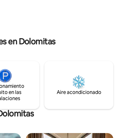
montañas Dolomitas, pero no muy lejos
e agua
de las populares ciudades de Bolzano y
 de
Bressanone, es un punto de partida ideal
a. CrossFit
para explorar la región.
es en Dolomitas
ionamiento
ito en las
Aire acondicionado
alaciones
 Dolomitas