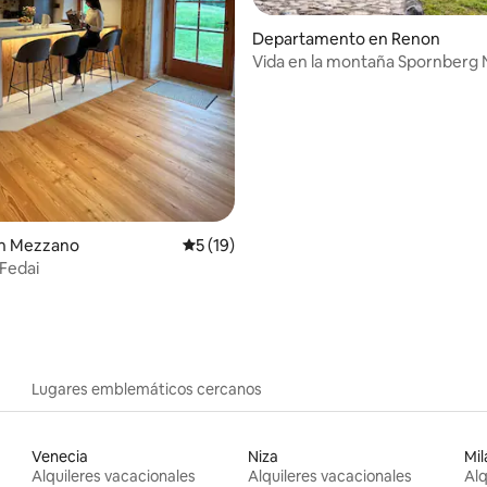
io: 5 de 5; 95 evaluaciones
Departamento en Renon
Vida en la montaña Spornberg
n Mezzano
Calificación promedio: 5 de 5; 19 evaluac
5 (19)
 Fedai
Lugares emblemáticos cercanos
Venecia
Niza
Mil
Alquileres vacacionales
Alquileres vacacionales
Alq