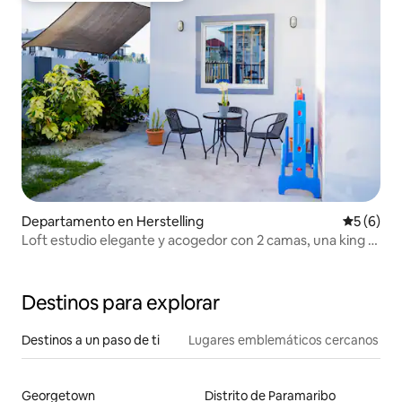
Departamento en Herstelling
Calificac
5 (6)
Loft estudio elegante y acogedor con 2 camas, una king y
una queen
Destinos para explorar
Destinos a un paso de ti
Lugares emblemáticos cercanos
Georgetown
Distrito de Paramaribo