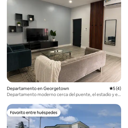
Departamento en Georgetown
Calificac
5 (4)
Departamento moderno cerca del puente, el estadio y el
centro comercial
Favorito entre huéspedes
Favorito entre huéspedes