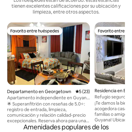
Los huéspedes están de acuerdo: estas estancias
tienen excelentes calificaciones por su ubicación y
limpieza, entre otros aspectos.
Favorito entre huéspedes
Favorito entre h
Favorito entre huéspedes
Favorito entre h
Residencia en Eas
Departamento en Georgetown
Calificación promedio: 5 de 
5 (23)
Refugio seguro: el
Apartamento independiente en Guyana
corazón de Guya
¡Te damos la bienv
USD70/noche.
🌟 Superanfitrión con reseñas de 5.0⭐:
acogedora casa m
registro de entrada, limpieza,
familias o amigos 
comunicación y relación calidad-precio
Guyana! Ubicado 
excepcionales. Reserva ahora para una
comunidad cerrad
Amenidades populares de los
estancia asequible. ¡Descuentos
convenientemente
mensuales! Perfecto para viajeros de