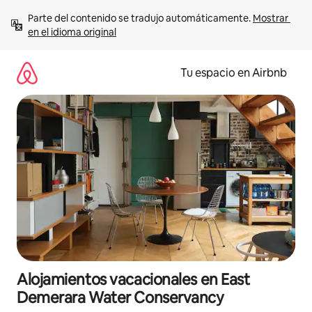
Ir
Parte del contenido se tradujo automáticamente. 
Mostrar 
al
en el idioma original
contenido
Tu espacio en Airbnb
Alojamientos vacacionales en East
Demerara Water Conservancy