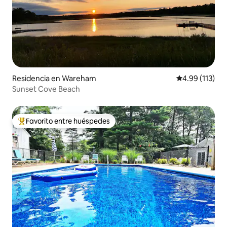
Residencia en Wareham
Calificación p
4.99 (113)
Sunset Cove Beach
Favorito entre huéspedes
De los mejores en Favorito entre huéspedes