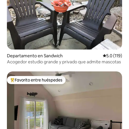
Departamento en Sandwich
Calificación 
5.0 (119)
Acogedor estudio grande y privado que admite mascotas
Favorito entre huéspedes
De los mejores en Favorito entre huéspedes