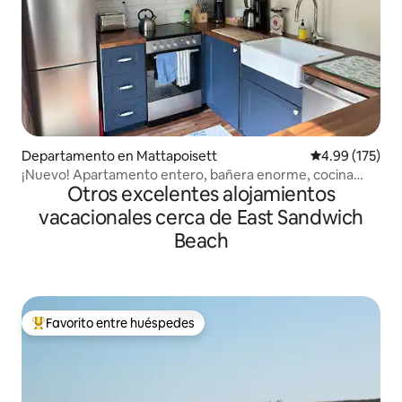
Departamento en Mattapoisett
Calificación p
4.99 (175)
¡Nuevo! Apartamento entero, bañera enorme, cocina
Otros excelentes alojamientos
completa
vacacionales cerca de East Sandwich
Beach
Favorito entre huéspedes
De los mejores en Favorito entre huéspedes