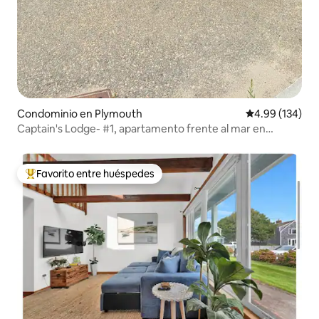
Condominio en Plymouth
Calificación pr
4.99 (134)
Captain's Lodge- #1, apartamento frente al mar en
Plymouth
Favorito entre huéspedes
De los mejores en Favorito entre huéspedes