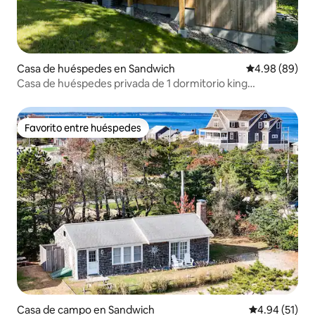
Casa de huéspedes en Sandwich
Calificación p
4.98 (89)
Casa de huéspedes privada de 1 dormitorio king
construida en 2021
Favorito entre huéspedes
Favorito entre huéspedes
Casa de campo en Sandwich
Calificación 
4.94 (51)