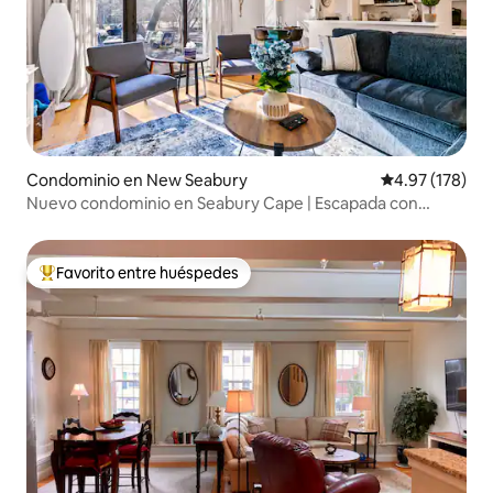
Condominio en New Seabury
Calificación p
4.97 (178)
Nuevo condominio en Seabury Cape | Escapada con
piscina y playa
Favorito entre huéspedes
De los mejores en Favorito entre huéspedes