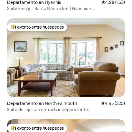
Departamento en Hyannis
Calificación pr
4.98 (163)
Suite Ensign | Barco Nantucket | Hyannis +
Estacionamiento
Favorito entre huéspedes
De los mejores en Favorito entre huéspedes
Departamento en North Falmouth
Calificación pr
4.95 (320)
Suite de lujo con entrada independiente.
Favorito entre huéspedes
De los mejores en Favorito entre huéspedes