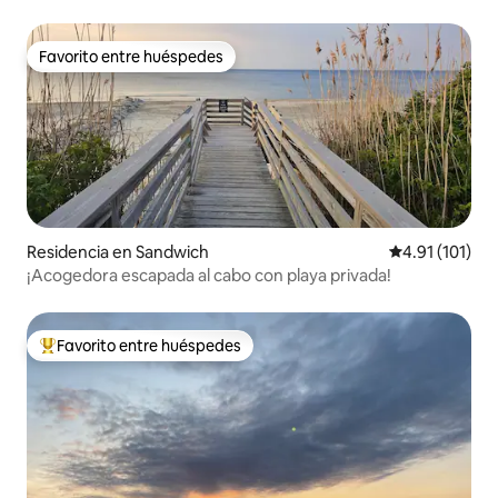
Favorito entre huéspedes
Favorito entre huéspedes
Residencia en Sandwich
Calificación p
4.91 (101)
¡Acogedora escapada al cabo con playa privada!
Favorito entre huéspedes
De los mejores en Favorito entre huéspedes