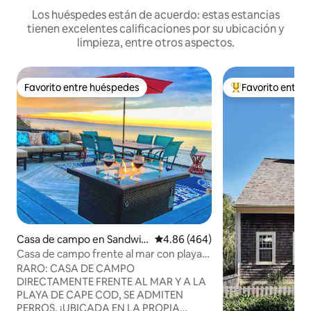
Los huéspedes están de acuerdo: estas estancias
tienen excelentes calificaciones por su ubicación y
limpieza, entre otros aspectos.
Favorito entre huéspedes
Favorito entre
Favorito entre huéspedes
De los mejores en
Casa de campo en Sandwic
Calificación promedio: 4.86 de 5
4.86 (464)
h
Casa de campo frente al mar con playa
privada ~ Lil Sea Sass
RARO: CASA DE CAMPO
DIRECTAMENTE FRENTE AL MAR Y A LA
PLAYA DE CAPE COD, SE ADMITEN
PERROS, ¡UBICADA EN LA PROPIA