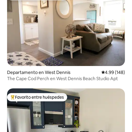
Departamento en West Dennis
Calificación pr
4.99 (148)
The Cape Cod Perch en West Dennis Beach Studio Apt
Favorito entre huéspedes
De los mejores en Favorito entre huéspedes