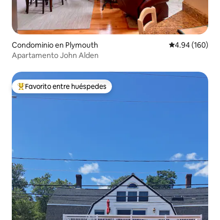
Condominio en Plymouth
Calificación pr
4.94 (160)
Apartamento John Alden
Favorito entre huéspedes
De los mejores en Favorito entre huéspedes