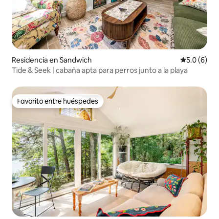
Residencia en Sandwich
Calificació
5.0 (6)
Tide & Seek | cabaña apta para perros junto a la playa
Favorito entre huéspedes
Favorito entre huéspedes