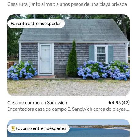
Casa rural junto al mar: a unos pasos de una playa privada
Favorito entre huéspedes
Favorito entre huéspedes
Casa de campo en Sandwich
Calificación 
4.95 (42)
Encantadora casa de campo E. Sandwich cerca de playas,
se admiten perros
Favorito entre huéspedes
De los mejores en Favorito entre huéspedes