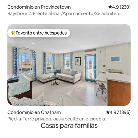
Condominio en Provincetown
Calificación p
4.9 (230)
Bayshore 2: Frente al mar/Aparcamiento/Se admiten
mascotas
Favorito entre huéspedes
De los mejores en Favorito entre huéspedes
Condominio en Chatham
Calificación pr
4.97 (395)
Pied-a-Terre privado, oasis oculto en el pueblo.
Casas para familias