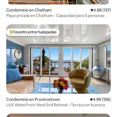
Condominio en Chatham
Calificación p
4.88 (137)
Playa privada en Chatham - Capacidad para 5 personas
Favorito entre huéspedes
De los mejores en Favorito entre huéspedes
Condominio en Provincetown
Calificación pr
4.99 (106)
LUX Waterfront West End Retreat • Terraza en la arena