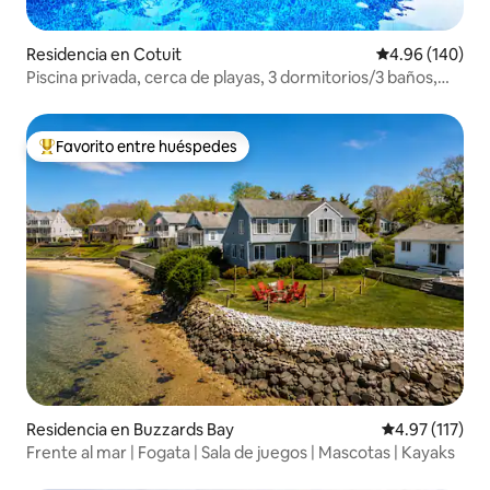
Residencia en Cotuit
Calificación pr
4.96 (140)
Piscina privada, cerca de playas, 3 dormitorios/3 baños,
aire acondicionado central.
Favorito entre huéspedes
De los mejores en Favorito entre huéspedes
Residencia en Buzzards Bay
Calificación p
4.97 (117)
Frente al mar | Fogata | Sala de juegos | Mascotas | Kayaks