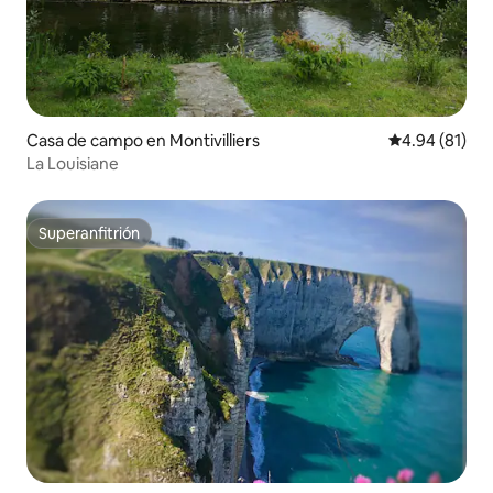
Casa de campo en Montivilliers
Calificación 
4.94 (81)
La Louisiane
Superanfitrión
Superanfitrión