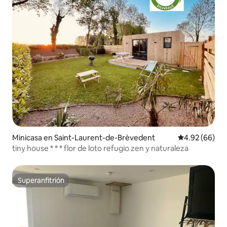
Minicasa en Saint-Laurent-de-Brèvedent
Calificación p
4.92 (66)
tiny house * * * flor de loto refugio zen y naturaleza
Superanfitrión
Superanfitrión