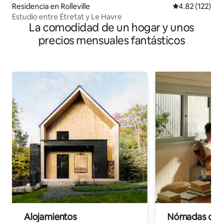
Residencia en Rolleville
Calificación p
4.82 (122)
Estudio entre Étretat y Le Havre
La comodidad de un hogar y unos
precios mensuales fantásticos
Alojamientos
Nómadas digit