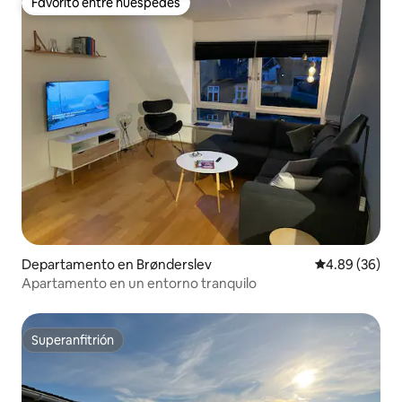
Favorito entre huéspedes
Favorito entre huéspedes
Departamento en Brønderslev
Calificación p
4.89 (36)
Apartamento en un entorno tranquilo
Superanfitrión
Superanfitrión