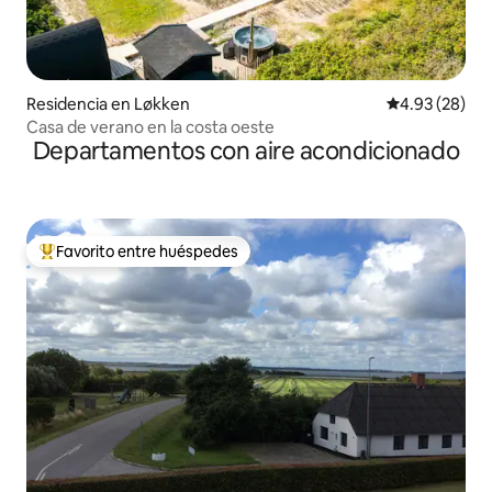
Residencia en Løkken
Calificación p
4.93 (28)
Casa de verano en la costa oeste
Departamentos con aire acondicionado
Favorito entre huéspedes
De los mejores en Favorito entre huéspedes