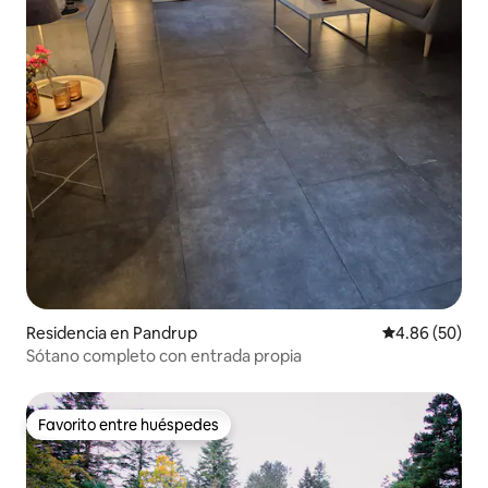
Residencia en Pandrup
Calificación p
4.86 (50)
Sótano completo con entrada propia
Favorito entre huéspedes
Favorito entre huéspedes