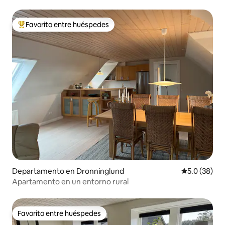
cerca del bosque y la playa
Favorito entre huéspedes
De los mejores en Favorito entre huéspedes
Departamento en Dronninglund
Calificación
5.0 (38)
Apartamento en un entorno rural
Favorito entre huéspedes
Favorito entre huéspedes