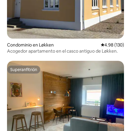
Condominio en Løkken
Calificación pr
4.98 (130)
Acogedor apartamento en el casco antiguo de Løkken.
Superanfitrión
Superanfitrión