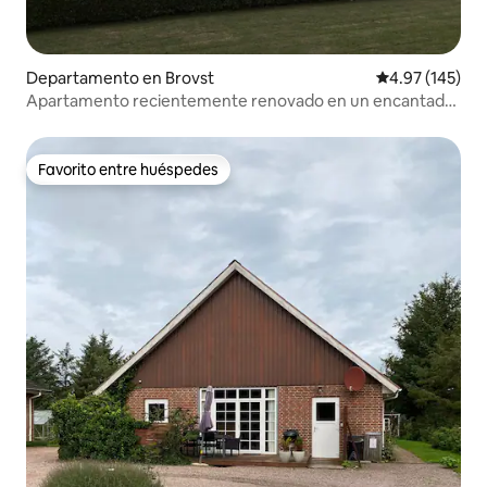
Departamento en Brovst
Calificación p
4.97 (145)
Apartamento recientemente renovado en un encantador
entorno de pueblo.
Favorito entre huéspedes
Favorito entre huéspedes