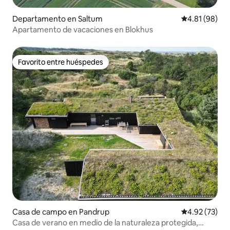
Departamento en Saltum
Calificación 
4.81 (98)
Apartamento de vacaciones en Blokhus
Favorito entre huéspedes
Favorito entre huéspedes
Casa de campo en Pandrup
Calificación 
4.92 (73)
Casa de verano en medio de la naturaleza protegida,