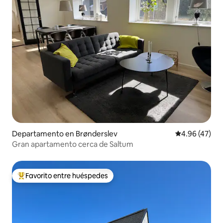
Departamento en Brønderslev
Calificación 
4.96 (47)
Gran apartamento cerca de Saltum
Favorito entre huéspedes
De los mejores en Favorito entre huéspedes