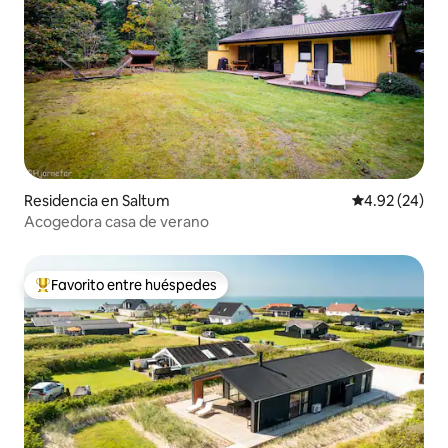
Residencia en Saltum
Calificación p
4.92 (24)
Acogedora casa de verano
Favorito entre huéspedes
De los mejores en Favorito entre huéspedes