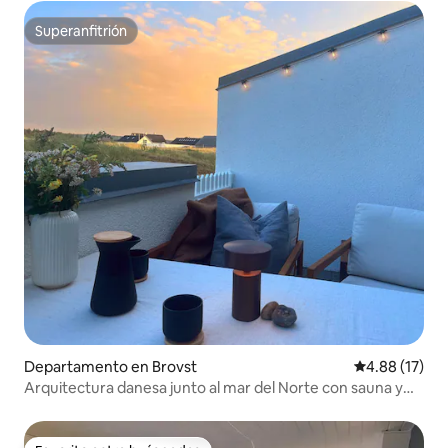
Superanfitrión
Superanfitrión
Departamento en Brovst
Calificación 
4.88 (17)
Arquitectura danesa junto al mar del Norte con sauna y
piscina