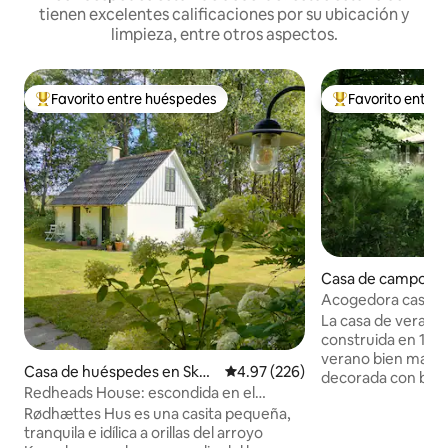
tienen excelentes calificaciones por su ubicación y
limpieza, entre otros aspectos.
Favorito entre huéspedes
Favorito entre
De los mejores en Favorito entre huéspedes
De los mejores en
Casa de campo en
Acogedora casa de
barata en Løkken
La casa de verano
construida en 1986
verano bien mante
Casa de huéspedes en Skør
Calificación promedio: 4.97 de 5
4.97 (226)
decorada con buen
ping
Redheads House: escondida en el
una gran parcela na
bosque profundo y tranquilo
Rødhættes Hus es una casita pequeña,
suroeste. Los jar
tranquila e idílica a orillas del arroyo
de grandes árbole