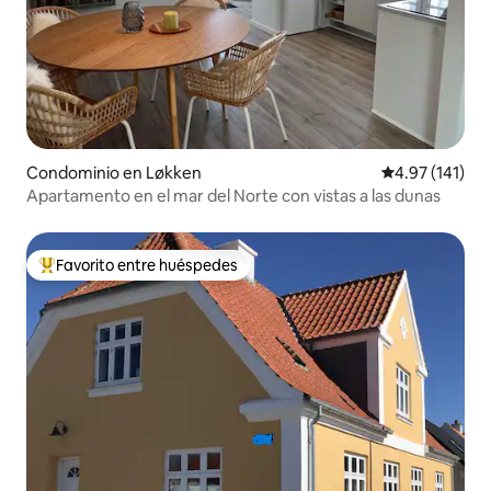
Condominio en Løkken
Calificación p
4.97 (141)
Apartamento en el mar del Norte con vistas a las dunas
Favorito entre huéspedes
De los mejores en Favorito entre huéspedes