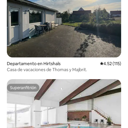
Departamento en Hirtshals
Calificación p
4.52 (115)
Casa de vacaciones de Thomas y Majbrit.
Superanfitrión
Superanfitrión