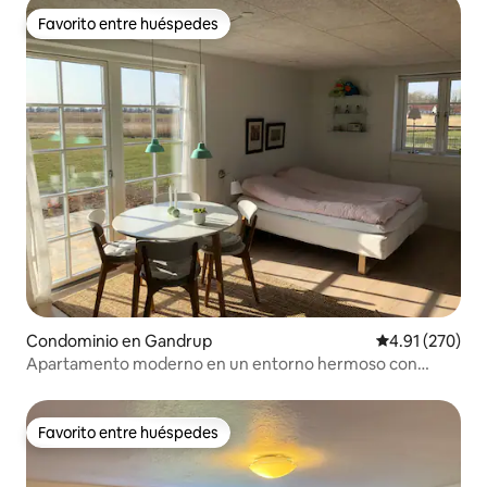
Favorito entre huéspedes
Favorito entre huéspedes
Condominio en Gandrup
Calificación p
4.91 (270)
Apartamento moderno en un entorno hermoso con
vistas al fiordo
Favorito entre huéspedes
Favorito entre huéspedes