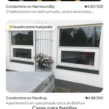
Condominio en Nørresundby
Calificación p
4.82 (123)
2 habitaciones con baño privado, cocina americana,
estacionamiento
Favorito entre huéspedes
De los mejores en Favorito entre huéspedes
Condominio en Pandrup
Calificación p
4.88 (94)
Apartamento en casa privada cerca de Blokhus
Casas para familias