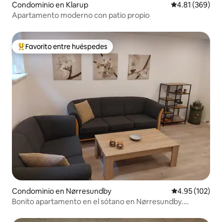
Condominio en Klarup
Calificación pr
4.81 (369)
Apartamento moderno con patio propio
Favorito entre huéspedes
De los mejores en Favorito entre huéspedes
Condominio en Nørresundby
Calificación p
4.95 (102)
Bonito apartamento en el sótano en Nørresundby.
Totalmente amueblado