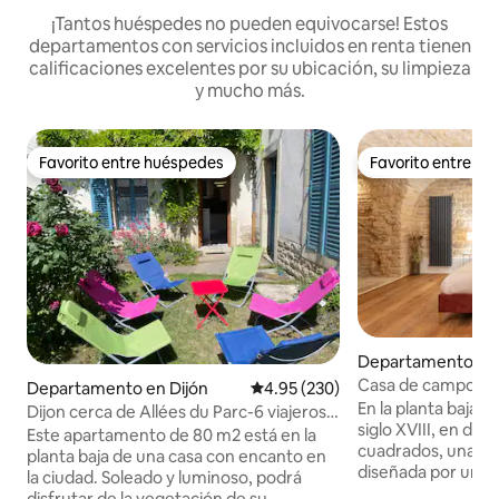
¡Tantos huéspedes no pueden equivocarse! Estos
departamentos con servicios incluidos en renta tienen
calificaciones excelentes por su ubicación, su limpieza
y mucho más.
Favorito entre huéspedes
Favorito entre h
Favorito entre huéspedes
Favorito entre h
Departamento en 
Casa de campo de 
Departamento en Dijón
Calificación promedio: 4.95 de 5
4.95 (230)
acondicionado en 
En la planta baja 
Dijon cerca de Allées du Parc-6 viajeros-
siglo XVIII, en dos
clasificado 3*
Este apartamento de 80 m2 está en la
cuadrados, una ca
planta baja de una casa con encanto en
diseñada por un di
la ciudad. Soleado y luminoso, podrá
Toda la experienci
disfrutar de la vegetación de su