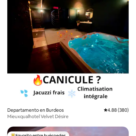
Departamento en Burdeos
Calificación pr
4.88 (380)
Mieuxqualhotel Velvet Désire
Favorito entre huéspedes