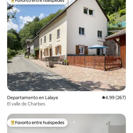
Favorito entre huéspedes
De los mejores en Favorito entre huéspedes
Departamento en Lalaye
Calificación pr
4.99 (267)
El valle de Charbes
Favorito entre huéspedes
De los mejores en Favorito entre huéspedes