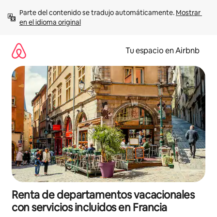
Ir
Parte del contenido se tradujo automáticamente. 
Mostrar 
al
en el idioma original
contenido
Tu espacio en Airbnb
Renta de departamentos vacacionales
con servicios incluidos en Francia