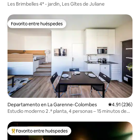
Les Brimbelles 4* - jardín, Les Gîtes de Juliane
Favorito entre huéspedes
Favorito entre huéspedes
Departamento en La Garenne-Colombes
Calificación p
4.91 (236)
Estudio moderno 2 .ª planta, 4 personas – 15 minutos de
París
Favorito entre huéspedes
De los mejores en Favorito entre huéspedes