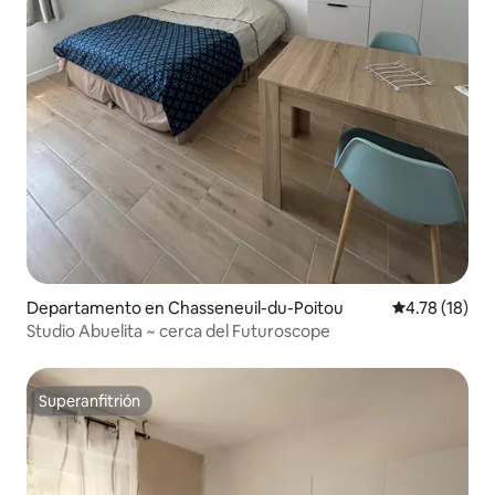
Departamento en Chasseneuil-du-Poitou
Calificación 
4.78 (18)
Studio Abuelita ~ cerca del Futuroscope
Superanfitrión
Superanfitrión