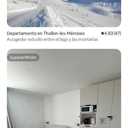
Departamento en Thollon-les-Mémises
Calificación 
4.83 (47)
Acogedor estudio entre el lago y las montañas
Superanfitrión
Superanfitrión