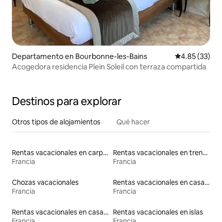
Departamento en Bourbonne-les-Bains
Calificación 
4.85 (33)
Acogedora residencia Plein Soleil con terraza compartida
Destinos para explorar
Otros tipos de alojamientos
Qué hacer
Rentas vacacionales en carpas
Rentas vacacionales en trenes
Francia
Francia
Chozas vacacionales
Rentas vacacionales en casas rodantes
Francia
Francia
Rentas vacacionales en casas en árbol
Rentas vacacionales en islas
Francia
Francia