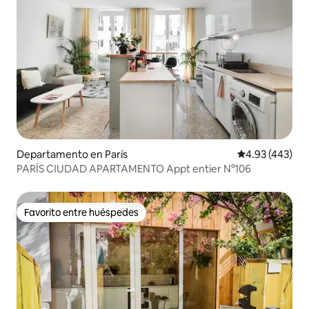
Departamento en París
Calificación pr
4.93 (443)
PARÍS CIUDAD APARTAMENTO Appt entier N°106
Favorito entre huéspedes
Favorito entre huéspedes