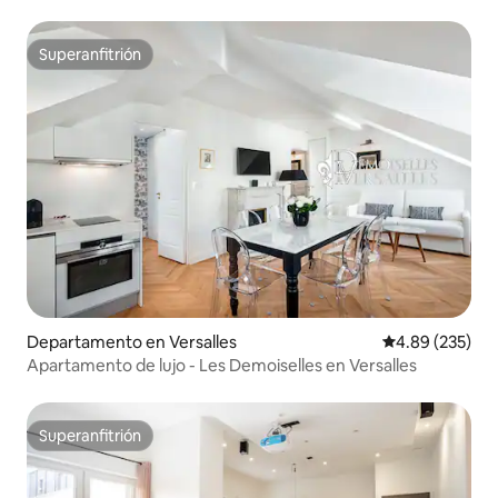
de tren de Reims
Superanfitrión
Superanfitrión
Departamento en Versalles
Calificación pr
4.89 (235)
Apartamento de lujo - Les Demoiselles en Versalles
Superanfitrión
Superanfitrión