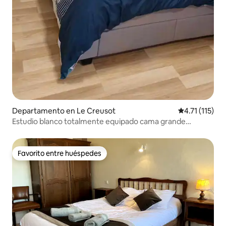
Departamento en Le Creusot
Calificación p
4.71 (115)
Estudio blanco totalmente equipado cama grande
wifi/fibra
Favorito entre huéspedes
Favorito entre huéspedes