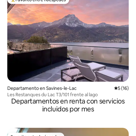
De los mejores en Favorito entre huéspedes
Departamento en Savines-le-Lac
Calificaci
5 (16)
Les Restanques du Lac T3/101 frente al lago
Departamentos en renta con servicios
incluidos por mes