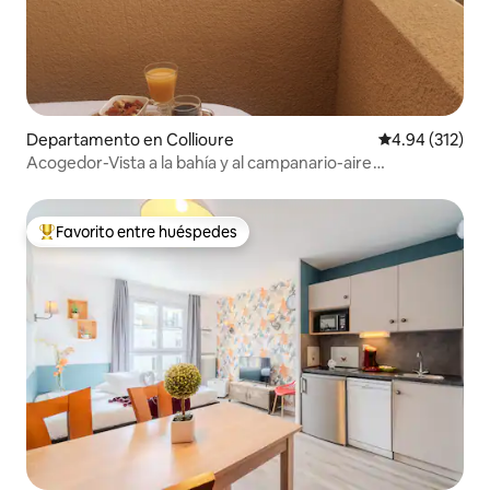
Departamento en Collioure
Calificación p
4.94 (312)
Acogedor-Vista a la bahía y al campanario-aire
acondicionado-piscina-aparcamiento
Favorito entre huéspedes
De los mejores en Favorito entre huéspedes