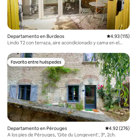
Departamento en Burdeos
Calificación p
4.93 (115)
Lindo T2 con terraza, aire acondicionado y cama en el
entrepiso para niños
Favorito entre huéspedes
Favorito entre huéspedes
Departamento en Pérouges
Calificación pr
4.92 (276)
A los pies de Pérouges, 'Gite du Longevent', 3*, 2ch.