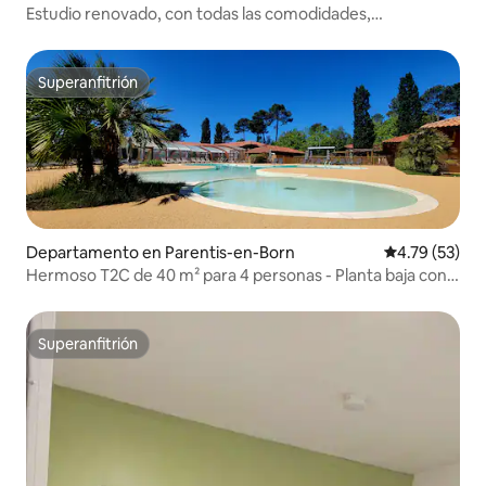
Estudio renovado, con todas las comodidades,
restaurante en el lugar.
Superanfitrión
Superanfitrión
Departamento en Parentis-en-Born
Calificación 
4.79 (53)
Hermoso T2C de 40 m² para 4 personas - Planta baja con
jardín - Cerca del lago
Superanfitrión
Superanfitrión