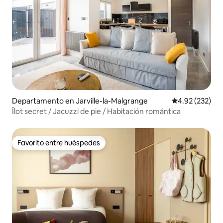
Departamento en Jarville-la-Malgrange
Calificación pr
4.92 (232)
Îlot secret / Jacuzzi de pie / Habitación romántica
Favorito entre huéspedes
Favorito entre huéspedes