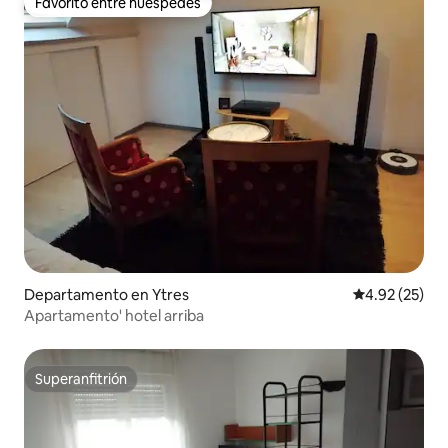
Favorito entre huéspedes
Favorito entre huéspedes
Departamento en Ytres
Calificación 
4.92 (25)
Apartamento' hotel arriba
Superanfitrión
Superanfitrión