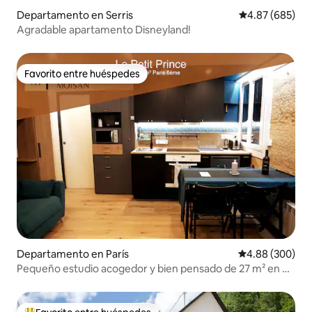
Departamento en Serris
Calificación pr
4.87 (685)
Agradable apartamento Disneyland!
Favorito entre huéspedes
Favorito entre huéspedes
Departamento en París
Calificación pr
4.88 (300)
Pequeño estudio acogedor y bien pensado de 27 m² en el
distrito 6 de París