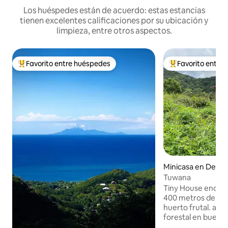
Los huéspedes están de acuerdo: estas estancias
tienen excelentes calificaciones por su ubicación y
limpieza, entre otros aspectos.
Favorito entre huéspedes
Favorito entre
De los mejores en Favorito entre huéspedes
De los mejores en
Minicasa en Desha
Tuwana
Tiny House encaramada en una colina a
400 metros de alt
huerto frutal. acc
forestal en buen e
y aislado entre el