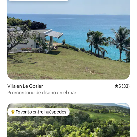
Villa en Le Gosier
Calificaci
5 (33)
Promontorio de diseño en el mar
Favorito entre huéspedes
De los mejores en Favorito entre huéspedes