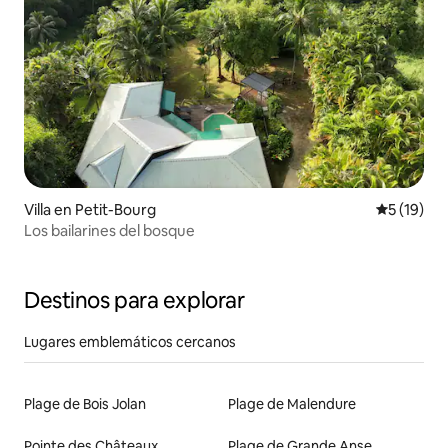
Villa en Petit-Bourg
Calificaci
5 (19)
Los bailarines del bosque
Destinos para explorar
Lugares emblemáticos cercanos
Plage de Bois Jolan
Plage de Malendure
Pointe des Châteaux
Plage de Grande Anse