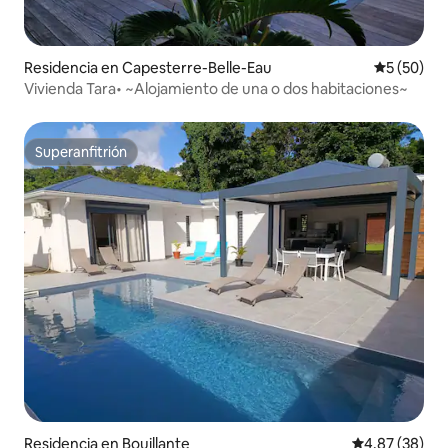
Residencia en Capesterre-Belle-Eau
Calificaci
5 (50)
Vivienda Tara• ~Alojamiento de una o dos habitaciones~
Superanfitrión
Superanfitrión
Residencia en Bouillante
Calificación p
4.87 (38)