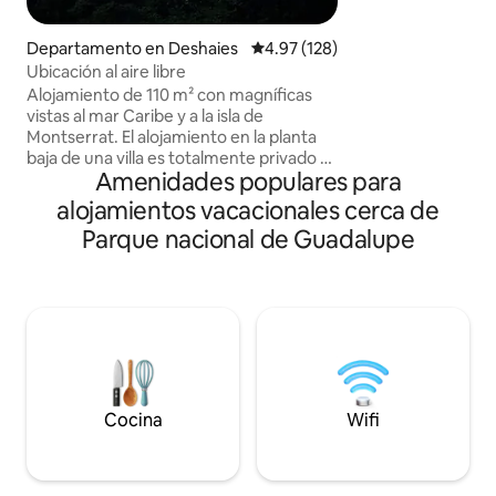
una vista dominan
naturalmente fresc
Departamento en Deshaies
Calificación promedio: 4.97 de 5
4.97 (128)
mosquitos. Alojam
Ubicación al aire libre
Situado a 10 minut
Alojamiento de 110 m² con magníficas
Leroux a 20 minutos de la playa de
vistas al mar Caribe y a la isla de
Malendure a 20 minutos de la playa de
Montserrat. El alojamiento en la planta
Grande Anse Adec
baja de una villa es totalmente privado y
que deseen desco
Amenidades populares para
dispone de 3 dormitorios, 2 de los cuales
reponer energías.
tienen acceso a un gran baño. El tercer
alojamientos vacacionales cerca de
dormitorio está equipado con un baño
Parque nacional de Guadalupe
privado con una bañera de hidromasaje.
Todas las habitaciones están equipadas
con camas grandes tamaño king, TV
inteligente de 65", Internet de fibra. Sala
de estar con cocina abierta a la terraza.
Limpieza de final de estancia y limpieza
diaria incluidas en el precio.
Cocina
Wifi