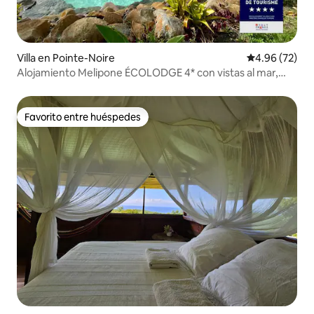
Villa en Pointe-Noire
Calificación p
4.96 (72)
Alojamiento Melipone ÉCOLODGE 4* con vistas al mar,
piscina y spa
Favorito entre huéspedes
Favorito entre huéspedes