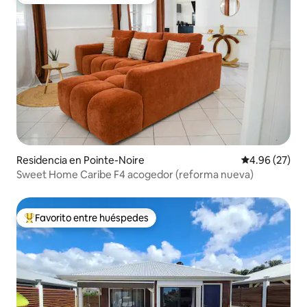
De los mejores en Favorito entre huéspedes
Residencia en Pointe-Noire
Calificación p
4.96 (27)
Sweet Home Caribe F4 acogedor (reforma nueva)
Favorito entre huéspedes
De los mejores en Favorito entre huéspedes