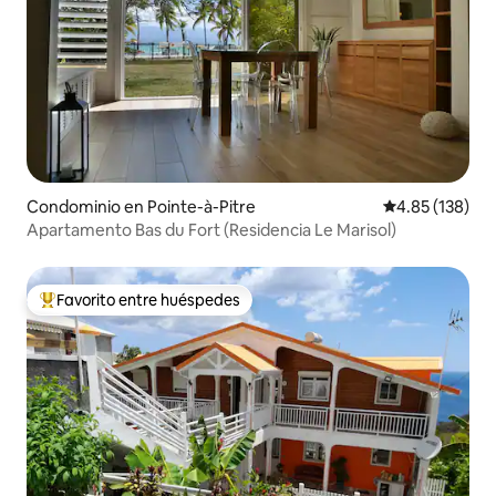
Condominio en Pointe-à-Pitre
Calificación p
4.85 (138)
Apartamento Bas du Fort (Residencia Le Marisol)
Favorito entre huéspedes
De los mejores en Favorito entre huéspedes