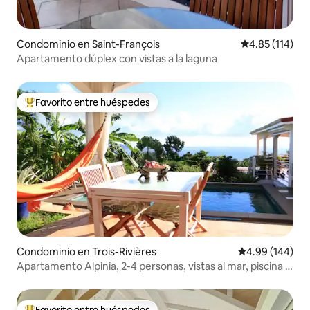
Condominio en Saint-François
Calificación p
4.85 (114)
Apartamento dúplex con vistas a la laguna
Favorito entre huéspedes
De los mejores en Favorito entre huéspedes
Condominio en Trois-Rivières
Calificación pr
4.99 (144)
Apartamento Alpinia, 2-4 personas, vistas al mar, piscina y
aire acondicionado
Favorito entre huéspedes