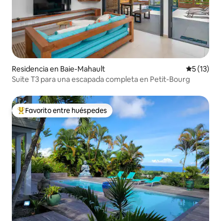
Residencia en Baie-Mahault
Calificaci
5 (13)
Suite T3 para una escapada completa en Petit-Bourg
Favorito entre huéspedes
De los mejores en Favorito entre huéspedes