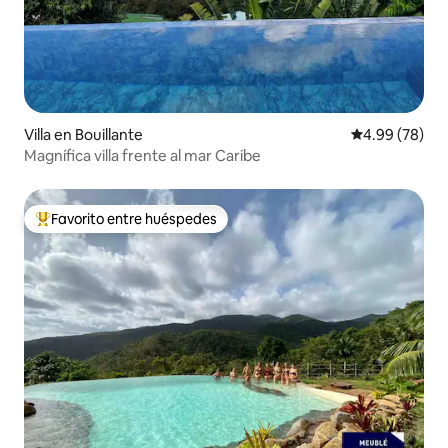
Villa en Bouillante
Calificación p
4.99 (78)
Magnífica villa frente al mar Caribe
Favorito entre huéspedes
De los mejores en Favorito entre huéspedes