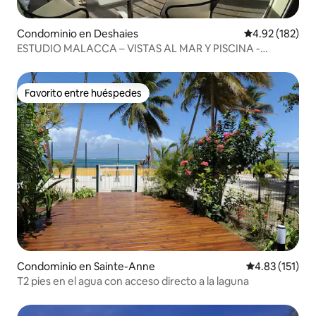
Condominio en Deshaies
Calificación p
4.92 (182)
ESTUDIO MALACCA – VISTAS AL MAR Y PISCINA -
Deshaies
Favorito entre huéspedes
Favorito entre huéspedes
Condominio en Sainte-Anne
Calificación p
4.83 (151)
T2 pies en el agua con acceso directo a la laguna