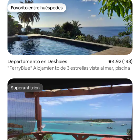
Favorito entre huéspedes
Favorito entre huéspedes
Departamento en Deshaies
Calificación p
4.92 (143)
"FerryBlue" Alojamiento de 3 estrellas vista al mar, piscina
Superanfitrión
Superanfitrión