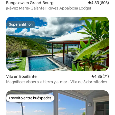
Bungalow en Grand-Bourg
Calificación pr
4.83 (603)
¡Rêvez Marie-Galante! ¡Rêvez Appaloosa Lodge!
Superanfitrión
Superanfitrión
Villa en Bouillante
Calificación 
4.85 (71)
Magníficas vistas a la tierra y al mar - Villa de 3 dormitorios
Favorito entre huéspedes
Favorito entre huéspedes