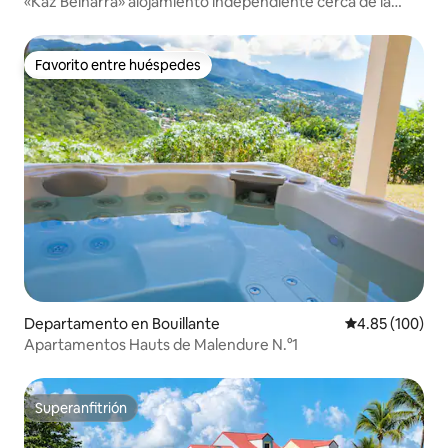
«Kaz Belharra» alojamiento independiente cerca de la
playa
Favorito entre huéspedes
Favorito entre huéspedes
Departamento en Bouillante
Calificación pr
4.85 (100)
Apartamentos Hauts de Malendure N.°1
Superanfitrión
Superanfitrión