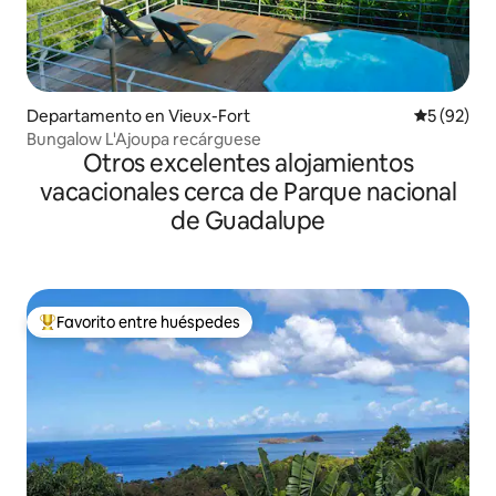
Departamento en Vieux-Fort
Calificaci
5 (92)
Bungalow L'Ajoupa recárguese
Otros excelentes alojamientos
vacacionales cerca de Parque nacional
de Guadalupe
Favorito entre huéspedes
De los mejores en Favorito entre huéspedes