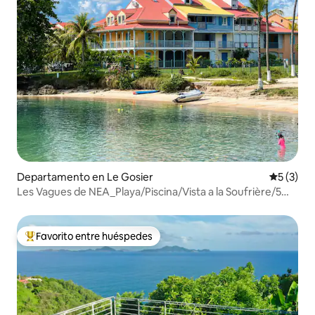
Departamento en Le Gosier
Calificac
5 (3)
Les Vagues de NEA_Playa/Piscina/Vista a la Soufrière/5
habitaciones
Favorito entre huéspedes
De los mejores en Favorito entre huéspedes