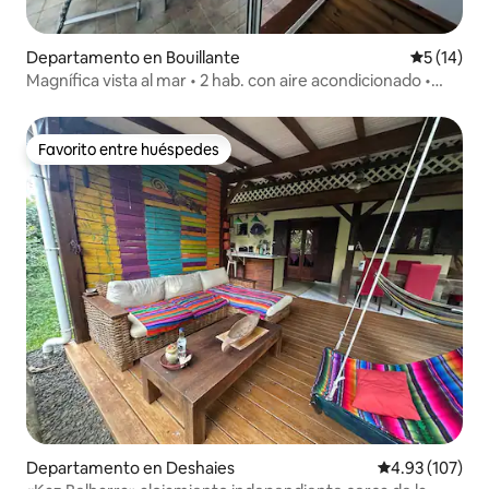
Departamento en Bouillante
Calificaci
5 (14)
Magnífica vista al mar • 2 hab. con aire acondicionado •
Malendure
Favorito entre huéspedes
Favorito entre huéspedes
Departamento en Deshaies
Calificación p
4.93 (107)