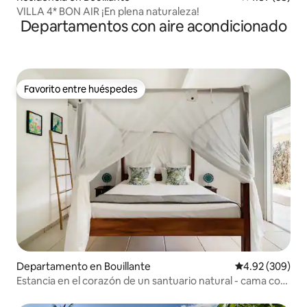
VILLA 4* BON AIR ¡En plena naturaleza!
Departamentos con aire acondicionado
Favorito entre huéspedes
Favorito entre huéspedes
Departamento en Bouillante
Calificación pr
4.92 (309)
Estancia en el corazón de un santuario natural - cama con
dosel king size