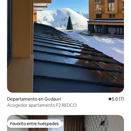
Departamento en Gudauri
Calificació
5.0 (7)
Acogedor apartamento F2 REDCO
Favorito entre huéspedes
Favorito entre huéspedes