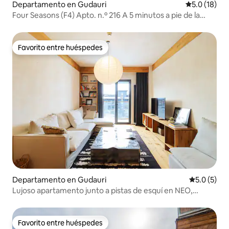
Departamento en Gudauri
Calificación
5.0 (18)
Four Seasons (F4) Apto. n.º 216 A 5 minutos a pie de la
telecabina.
Favorito entre huéspedes
Favorito entre huéspedes
Departamento en Gudauri
Calificació
5.0 (5)
Lujoso apartamento junto a pistas de esquí en NEO,
Gudauri
Favorito entre huéspedes
Favorito entre huéspedes