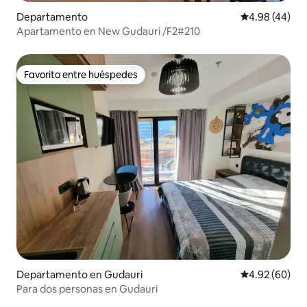
Departamento
Calificación p
4.98 (44)
Apartamento en New Gudauri /F2#210
Favorito entre huéspedes
Favorito entre huéspedes
Departamento en Gudauri
Calificación p
4.92 (60)
Para dos personas en Gudauri