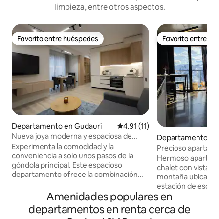
limpieza, entre otros aspectos.
Favorito entre huéspedes
Favorito entre h
Favorito entre huéspedes
Favorito entre h
Departamento en Gudauri
Calificación promedio: 4.91 de
4.91 (11)
Nueva joya moderna y espaciosa de
Departamento en
Gudauri cerca de los remontes de esquí
Experimenta la comodidad y la
Precioso apartam
conveniencia a solo unos pasos de la
chalet.
Hermoso apartam
góndola principal. Este espacioso
chalet con vista p
departamento ofrece la combinación
montaña ubicado e
perfecta de diseño moderno y acogedor
estación de esquí
encanto de montaña. Disfruta de tu
Amenidades populares en
2300 m sobre el ma
espacio privado totalmente equipado
para GEMELOS. Dis
departamentos en renta cerca de
con todos los servicios básicos y un
texturas naturales 