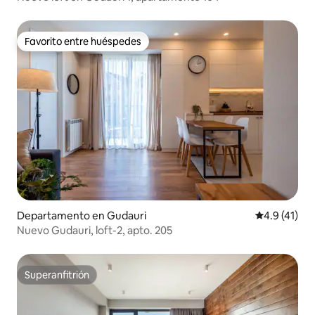
Favorito entre huéspedes
Favorito entre huéspedes
Departamento en Gudauri
Calificación
4.9 (41)
Nuevo Gudauri, loft-2, apto. 205
Superanfitrión
Superanfitrión