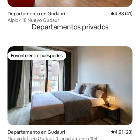
Departamento en Gudauri
Calificación 
4.88 (41)
Alpic 418 Nuevo Gudauri
Departamentos privados
Favorito entre huéspedes
Favorito entre huéspedes
Departamento en Gudauri
Calificación 
4.91 (23)
Nuevo loft en Gudauri 1, apartamento 104