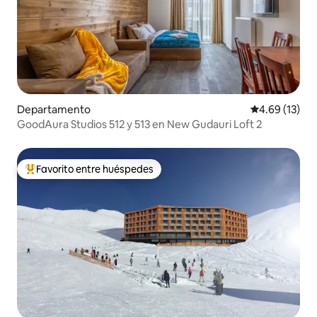
Departamento
Calificación 
4.69 (13)
GoodAura Studios 512 y 513 en New Gudauri Loft 2
Favorito entre huéspedes
De los mejores en Favorito entre huéspedes