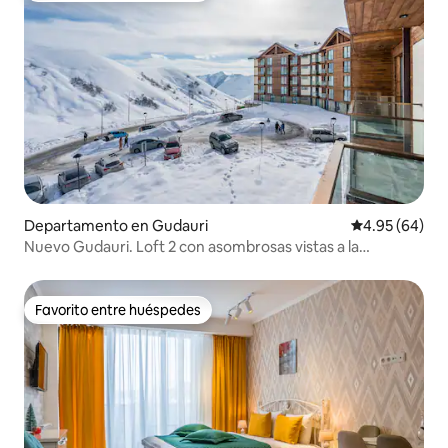
Departamento en Gudauri
Calificación p
4.95 (64)
Nuevo Gudauri. Loft 2 con asombrosas vistas a la
montaña
Favorito entre huéspedes
Favorito entre huéspedes