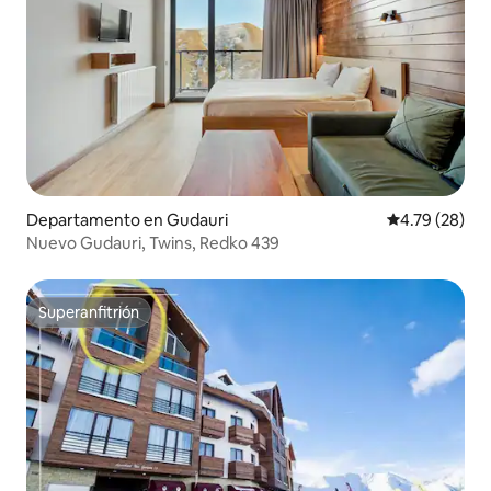
Departamento en Gudauri
Calificación 
4.79 (28)
Nuevo Gudauri, Twins, Redko 439
Superanfitrión
Superanfitrión