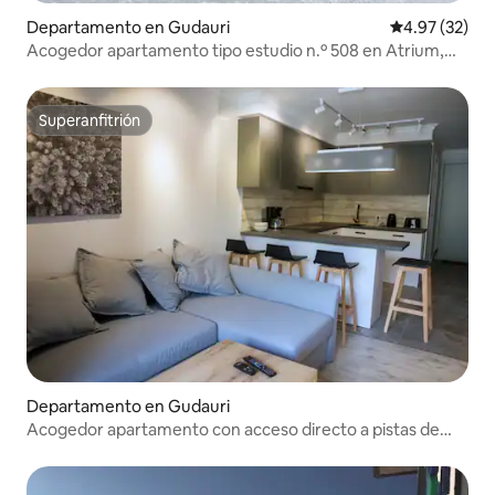
Departamento en Gudauri
Calificación 
4.97 (32)
Acogedor apartamento tipo estudio n.º 508 en Atrium,
Nuevo Gudauri
Superanfitrión
Superanfitrión
Departamento en Gudauri
Acogedor apartamento con acceso directo a pistas de
esquí y vistas a la montaña