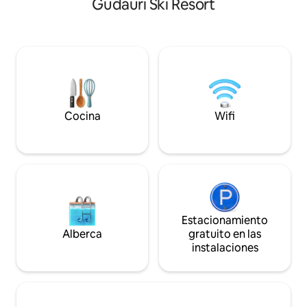
Gudauri Ski Resort
balcón, situado en el centro pero
de las vistas épica
tranquilo para relajantes noches
de la pista de esqu
después de un día en las pistas. Por la
impresionantes pu
zona: • Telesillas • Tiendas y alquileres de
se baña con agua c
esquí • Escuelas de esquí • Instalaciones
montaña, el cielo siempre cambiante,
de spa y bienestar • Patinaje sobre hielo •
manadas de ganad
Supermercados • Restaurantes,
tormentas inolvida
cafeterías y bares. ¡Explora el anuncio
verano. La popular
completo a continuación!
minutos en auto.
Cocina
Wifi
Estacionamiento
Alberca
gratuito en las
instalaciones