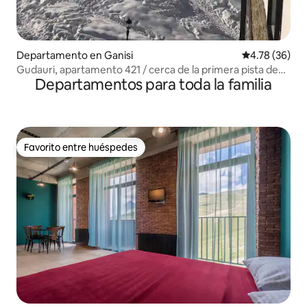
Departamento en Ganisi
Calificación 
4.78 (36)
Gudauri, apartamento 421 / cerca de la primera pista de
Departamentos para toda la familia
esquí
Favorito entre huéspedes
Favorito entre huéspedes