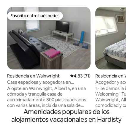
Favorito entre huéspedes
Favorito entre huéspedes
Residencia en Wainwright
Calificación promedio: 4.83 de 
4.83 (71)
Residencia en Wai
Casa espaciosa y acogedora en
Acogedor y acoged
Wainwright
Wainwright Albert
Alójate en Wainwright, Alberta, en una
✨ Te damos la bie
cómoda y tranquila casa de
Welcoming | Tu hog
aproximadamente 800 pies cuadrados
Wainwright, Alber
con varias áreas, incluida una sala de
comodidad y cali
Amenidades populares de los
TV/oficina para trabajar a distancia y una
en que llegues. D
amplia sala de estar para relajarte y
cómodas, un espac
alojamientos vacacionales en Hardisty
cocina completa. Por la noche, duerme
totalmente equipad
en uno de los 2 dormitorios con camas
inteligente y esta