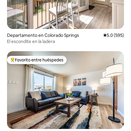
Departamento en Colorado Springs
Calificación 
5.0 (595)
El escondite en la ladera
Favorito entre huéspedes
De los mejores en Favorito entre huéspedes