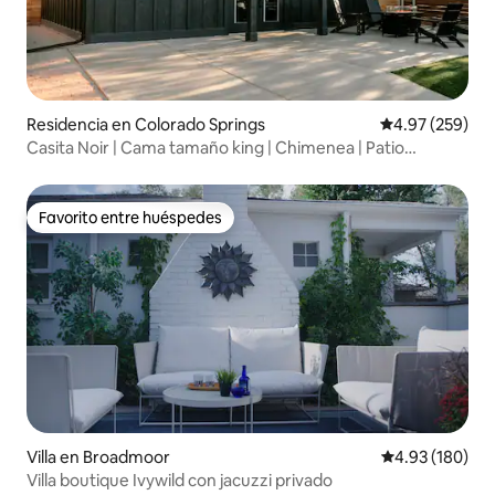
Residencia en Colorado Springs
Calificación pr
4.97 (259)
Casita Noir | Cama tamaño king | Chimenea | Patio
cercado
Favorito entre huéspedes
Favorito entre huéspedes
Villa en Broadmoor
Calificación pr
4.93 (180)
Villa boutique Ivywild con jacuzzi privado