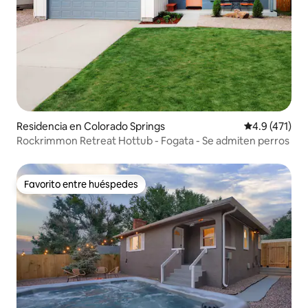
Residencia en Colorado Springs
Calificación 
4.9 (471)
Rockrimmon Retreat Hottub - Fogata - Se admiten perros
Favorito entre huéspedes
Favorito entre huéspedes