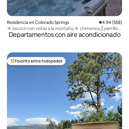
Residencia en Colorado Springs
Calificación pr
4.94 (558)
☀Jacuzzi con vistas a la montaña,☀ chimenea,┃ parrilla
Departamentos con aire acondicionado
y┃ fogata
Favorito entre huéspedes
De los mejores en Favorito entre huéspedes