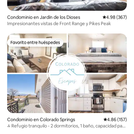
Condominio en Jardín de los Dioses
Calificación pr
4.98 (367)
Impresionantes vistas de Front Range y Pikes Peak
Favorito entre huéspedes
Favorito entre huéspedes
Condominio en Colorado Springs
Calificación p
4.86 (157)
⁂ Refugio tranquilo - 2 dormitorios, 1 baño, capacidad para
4 personas ⁂