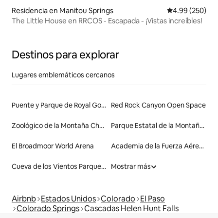
Residencia en Manitou Springs
Calificación pr
4.99 (250)
The Little House en RRCOS - Escapada - ¡Vistas increíbles!
Destinos para explorar
Lugares emblemáticos cercanos
Puente y Parque de Royal Gorge
Red Rock Canyon Open Space
Zoológico de la Montaña Cheyenne
Parque Estatal de la Montaña Cheyenne
El Broadmoor World Arena
Academia de la Fuerza Aérea de los Estados Unidos
Cueva de los Vientos Parque de Montaña
Mostrar más
Airbnb
Estados Unidos
Colorado
El Paso
Colorado Springs
Cascadas Helen Hunt Falls