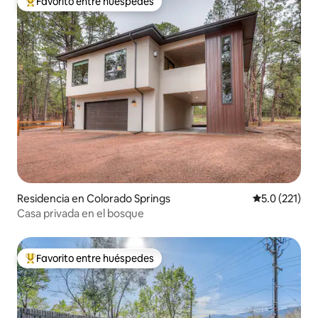
Favorito entre huéspedes
De los mejores en Favorito entre huéspedes
Residencia en Colorado Springs
Calificación 
5.0 (221)
Casa privada en el bosque
Favorito entre huéspedes
De los mejores en Favorito entre huéspedes