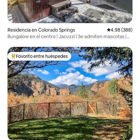
Residencia en Colorado Springs
Calificación pr
4.98 (388)
Bungalow en el centro | Jacuzzi | Se admiten mascotas |
Patio
Favorito entre huéspedes
De los mejores en Favorito entre huéspedes