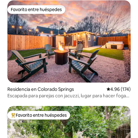
Favorito entre huéspedes
Favorito entre huéspedes
Residencia en Colorado Springs
Calificación p
4.96 (174)
Escapada para parejas con jacuzzi, lugar para hacer fogata
y parrilla
Favorito entre huéspedes
De los mejores en Favorito entre huéspedes