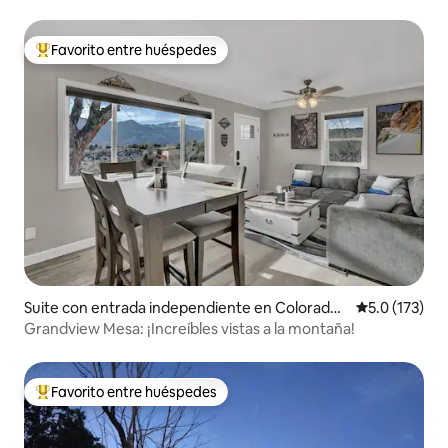
Favorito entre huéspedes
De los mejores en Favorito entre huéspedes
Suite con entrada independiente en Colorado
Calificación 
5.0 (173)
Springs
Grandview Mesa: ¡Increíbles vistas a la montaña!
Favorito entre huéspedes
De los mejores en Favorito entre huéspedes