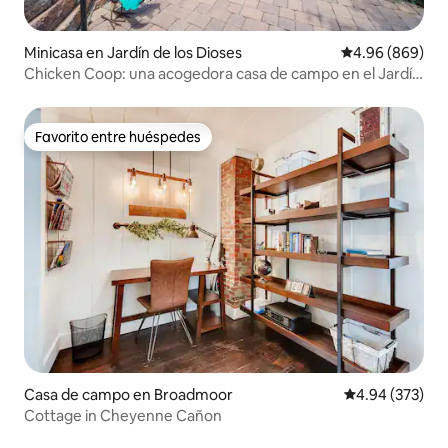
Minicasa en Jardín de los Dioses
Calificación pr
4.96 (869)
Chicken Coop: una acogedora casa de campo en el Jardín
de los dioses
Favorito entre huéspedes
Favorito entre huéspedes
Casa de campo en Broadmoor
Calificación pr
4.94 (373)
Cottage in Cheyenne Cañon