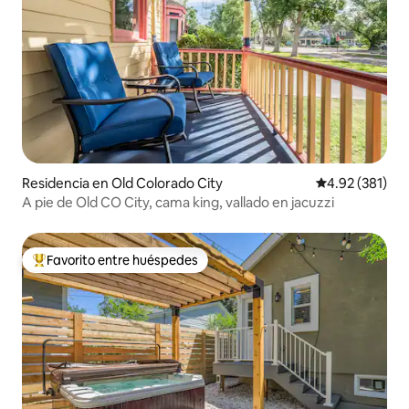
Residencia en Old Colorado City
Calificación p
4.92 (381)
A pie de Old CO City, cama king, vallado en jacuzzi
Favorito entre huéspedes
De los mejores en Favorito entre huéspedes