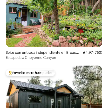
Suite con entrada independiente en Broadm
Calificación pr
4.97 (760)
oor
Escapada a Cheyenne Canyon
Favorito entre huéspedes
De los mejores en Favorito entre huéspedes