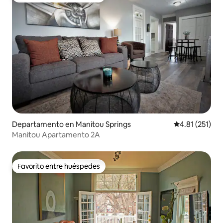
Departamento en Manitou Springs
Calificación p
4.81 (251)
Manitou Apartamento 2A
Favorito entre huéspedes
Favorito entre huéspedes