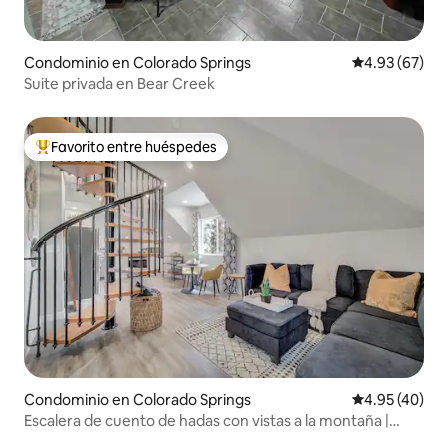
Condominio en Colorado Springs
Calificación p
4.93 (67)
Suite privada en Bear Creek
Favorito entre huéspedes
De los mejores en Favorito entre huéspedes
Condominio en Colorado Springs
Calificación 
4.95 (40)
Escalera de cuento de hadas con vistas a la montaña |
Lavadora/secadora | Ducha con efecto de lluvia