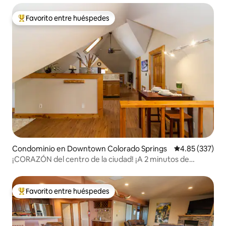
Favorito entre huéspedes
De los mejores en Favorito entre huéspedes
Condominio en Downtown Colorado Springs
Calificación pr
4.85 (337)
¡CORAZÓN del centro de la ciudad! ¡A 2 minutos de
tiendas y senderos!
Favorito entre huéspedes
De los mejores en Favorito entre huéspedes