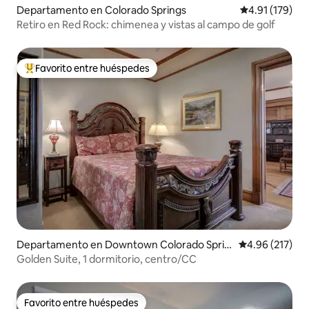
Departamento en Colorado Springs
Calificación p
4.91 (179)
Retiro en Red Rock: chimenea y vistas al campo de golf
Favorito entre huéspedes
De los mejores en Favorito entre huéspedes
Departamento en Downtown Colorado Sprin
Calificación p
4.96 (217)
gs
Golden Suite, 1 dormitorio, centro/CC
Favorito entre huéspedes
Favorito entre huéspedes