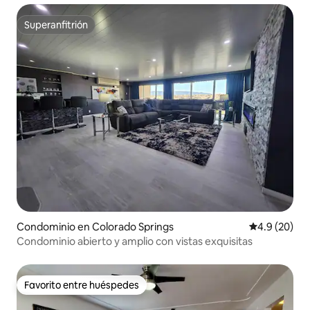
Superanfitrión
Superanfitrión
Condominio en Colorado Springs
Calificación
4.9 (20)
Condominio abierto y amplio con vistas exquisitas
Favorito entre huéspedes
Favorito entre huéspedes