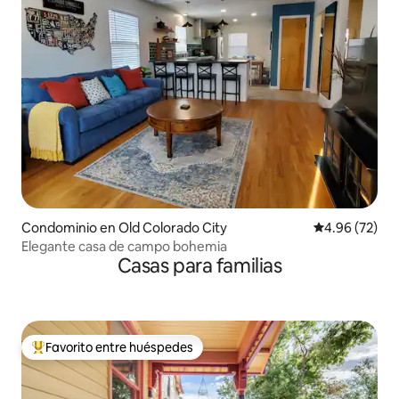
Condominio en Old Colorado City
Calificación p
4.96 (72)
Elegante casa de campo bohemia
Casas para familias
Favorito entre huéspedes
De los mejores en Favorito entre huéspedes