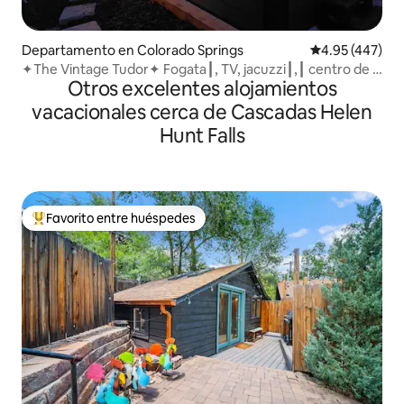
Departamento en Colorado Springs
Calificación pr
4.95 (447)
✦The Vintage Tudor✦ Fogata┃, TV, jacuzzi┃,┃ centro de la
Otros excelentes alojamientos
ciudad
vacacionales cerca de Cascadas Helen
Hunt Falls
Favorito entre huéspedes
De los mejores en Favorito entre huéspedes