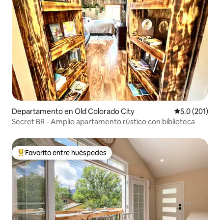
Departamento en Old Colorado City
Calificación 
5.0 (201)
Secret BR - Amplio apartamento rústico con biblioteca
Favorito entre huéspedes
De los mejores en Favorito entre huéspedes