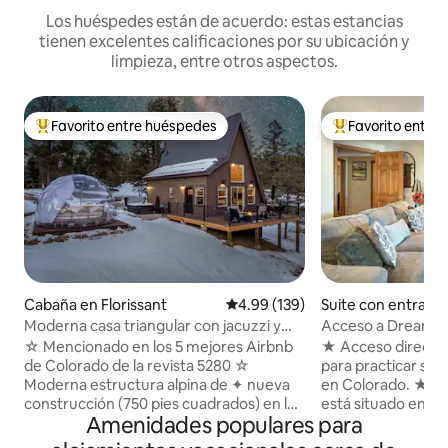
Los huéspedes están de acuerdo: estas estancias
tienen excelentes calificaciones por su ubicación y
limpieza, entre otros aspectos.
Favorito entre huéspedes
Favorito entre
De los mejores en Favorito entre huéspedes
De los mejores en
Cabaña en Florissant
Calificación promedio: 4.99 de 5
4.99 (139)
Suite con entrada
iente en Colorado
Moderna casa triangular con jacuzzi y
Acceso a Dream Ren
cúpula para observar las estrellas
fogata, parrilla
☆ Mencionado en los 5 mejores Airbnb
★ Acceso directo
de Colorado de la revista 5280 ☆
para practicar se
Moderna estructura alpina de ✦ nueva
en Colorado. ★UB
construcción (750 pies cuadrados) en la
está situado en el 
Amenidades populares para
región de Pikes Peak ✦ Dos dormitorios
Old North End. A 
acogedores (incluido el loft) ✦ Jacuzzi
College, USAFA, UC