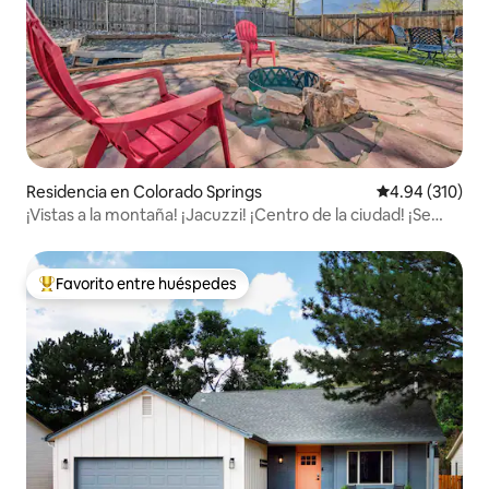
Residencia en Colorado Springs
Calificación pr
4.94 (310)
¡Vistas a la montaña! ¡Jacuzzi! ¡Centro de la ciudad! ¡Se
admiten mascotas!
Favorito entre huéspedes
De los mejores en Favorito entre huéspedes