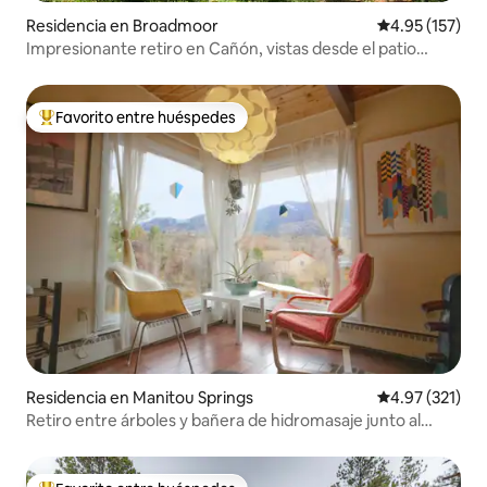
Residencia en Broadmoor
Calificación p
4.95 (157)
Impresionante retiro en Cañón, vistas desde el patio
trasero
Favorito entre huéspedes
De los mejores en Favorito entre huéspedes
Residencia en Manitou Springs
Calificación p
4.97 (321)
Retiro entre árboles y bañera de hidromasaje junto al
Jardín de los Dioses