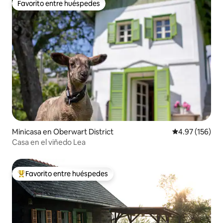
Favorito entre huéspedes
Favorito entre huéspedes
Minicasa en Oberwart District
Calificación p
4.97 (156)
Casa en el viñedo Lea
Favorito entre huéspedes
De los mejores en Favorito entre huéspedes