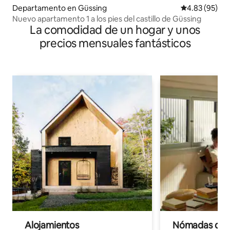
Departamento en Güssing
Calificación p
4.83 (95)
Nuevo apartamento 1 a los pies del castillo de Güssing
La comodidad de un hogar y unos
precios mensuales fantásticos
Alojamientos
Nómadas digit