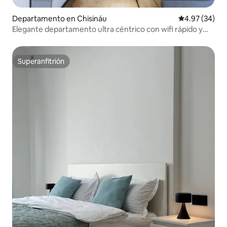
Departamento en Chisináu
Calificación p
4.97 (34)
Elegante departamento ultra céntrico con wifi rápido y
aire acondicionado
Superanfitrión
Superanfitrión