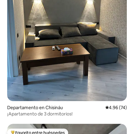
Departamento en Chisináu
Calificación p
4.96 (74)
¡Apartamento de 3 dormitorios!
Favorito entre huéspedes