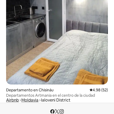
Departamento en Chisináu
Calificación p
4.98 (52)
Departamentos Artmania en el centro de la ciudad
Airbnb
Moldavia
Ialoveni District