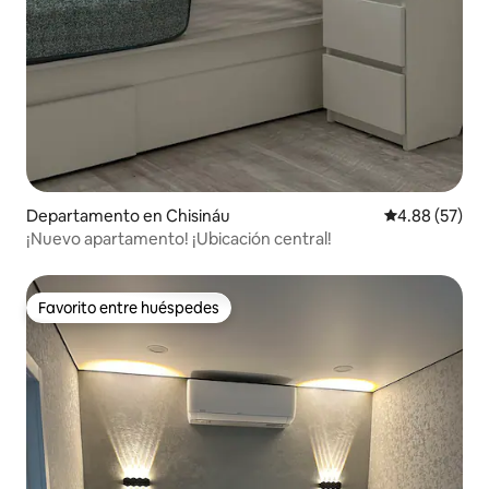
Departamento en Chisináu
Calificación p
4.88 (57)
¡Nuevo apartamento! ¡Ubicación central!
Favorito entre huéspedes
Favorito entre huéspedes