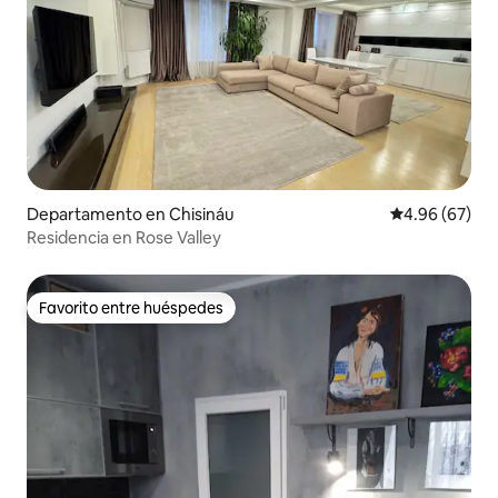
Departamento en Chisináu
Calificación p
4.96 (67)
Residencia en Rose Valley
Favorito entre huéspedes
Favorito entre huéspedes