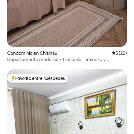
Condominio en Chisináu
Calificaci
5 (20)
Departamento moderno • Tranquilo, luminoso y
totalmente equipado
Favorito entre huéspedes
De los mejores en Favorito entre huéspedes