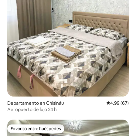
Departamento en Chisináu
Calificación p
4.99 (67)
Aeropuerto de lujo 24 h
Favorito entre huéspedes
Favorito entre huéspedes