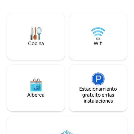
Cocina en una cocina completa con
lavadora y secado
cafetera de granos y mantente cómodo
sábanas de primer
con aire acondicionado y calefacción en
para mañanas relaj
todo el alojamiento. Capacidad para
artículos de tocad
6 personas. Ideal para familias, grupos y
gel de ducha) 🔐 R
amantes del centro de la ciudad. Acceso
autónomo las 24 hor
sin restricción de horario, internet de
semana, para una llegad
alta velocidad, acabados de alta calidad.
botón de reservac
Cocina
Wifi
estadía!
Estacionamiento
Alberca
gratuito en las
instalaciones