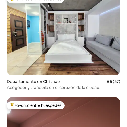
De los mejores en Favorito entre huéspedes
Departamento en Chisináu
Calificaci
5 (57)
Acogedor y tranquilo en el corazón de la ciudad.
Favorito entre huéspedes
De los mejores en Favorito entre huéspedes