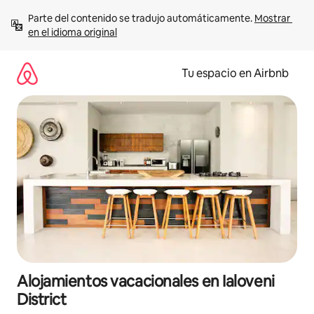
Ir
Parte del contenido se tradujo automáticamente. 
Mostrar 
al
en el idioma original
contenido
Tu espacio en Airbnb
Alojamientos vacacionales en Ialoveni
District