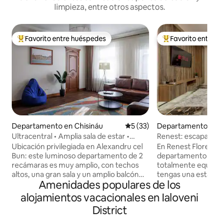
limpieza, entre otros aspectos.
Favorito entre huéspedes
Favorito entre
De los mejores en Favorito entre huéspedes
De los mejores en
Departamento en Chisináu
Calificación promedio: 5 de 
5 (33)
Departamento en 
Ultracentral • Amplia sala de estar •
Renest: escapada a
Balcón • 107 m²
Ubicación privilegiada en Alexandru cel
En Renest Florence
Bun: este luminoso departamento de 2
departamento esp
recámaras es muy amplio, con techos
totalmente equipa
altos, una gran sala y un amplio balcón
tengas una estadía cómo
Amenidades populares de los
con vista a la intersección de Alexandru
impecable en todo
cel Bun y Puskin. Duerme en camas
Wifi rápido y Netfl
alojamientos vacacionales en Ialoveni
tamaño king y queen. También pueden
inteligente 🍳 Co
District
dormir dos personas en el sofá cama.
equipada. ❄️ Aire 