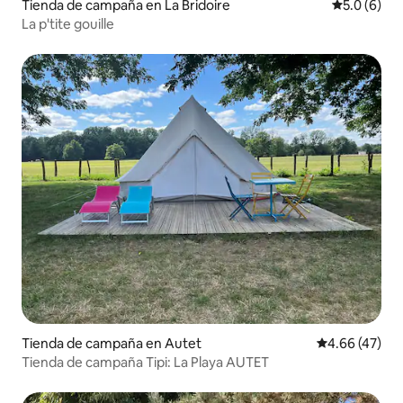
Tienda de campaña en La Bridoire
Calificació
5.0 (6)
La p'tite gouille
Tienda de campaña en Autet
Calificación 
4.66 (47)
Tienda de campaña Tipi: La Playa AUTET