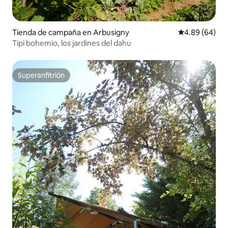
Tienda de campaña en Arbusigny
Calificación p
4.89 (64)
Tipi bohemio, los jardines del dahu
Superanfitrión
Superanfitrión