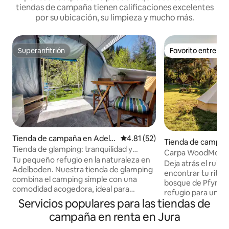
tiendas de campaña tienen calificaciones excelentes
por su ubicación, su limpieza y mucho más.
Superanfitrión
Favorito entre h
Superanfitrión
Favorito entre h
Tienda de campaña en Adelb
Calificación promedio: 4.81 de 
4.81 (52)
Tienda de campañ
oden
Tienda de glamping: tranquilidad y
Carpa WoodMood 
comodidad en Adelboden
Tu pequeño refugio en la naturaleza en
Deja atrás el ruid
Adelboden. Nuestra tienda de glamping
encontrar tu ritmo.
combina el camping simple con una
bosque de Pfyn,
comodidad acogedora, ideal para
refugio para un v
cualquier persona que ame la naturaleza
Servicios populares para las tiendas de
rejuvenecimiento. Ya sea el ambien
pero no quiera prescindir de una buena
acogedor de la yur
campaña en renta en Jura
cama. **Instalaciones** - Dos cómodas
tranquilidad de la
camas individuales con ropa de cama y