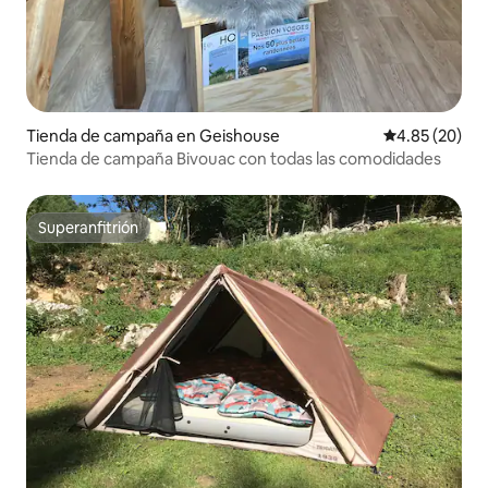
Tienda de campaña en Geishouse
Calificación p
4.85 (20)
Tienda de campaña Bivouac con todas las comodidades
Superanfitrión
Superanfitrión