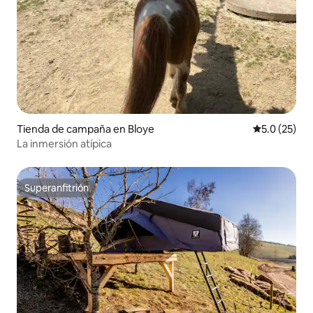
Tienda de campaña en Bloye
Calificación
5.0 (25)
La inmersión atípica
Superanfitrión
Superanfitrión