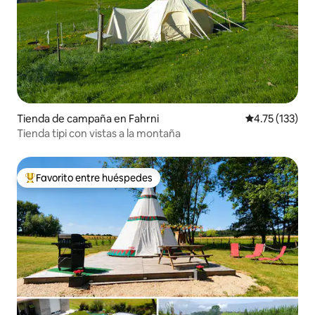
Tienda de campaña en Fahrni
Calificación p
4.75 (133)
Tienda tipi con vistas a la montaña
Favorito entre huéspedes
De los mejores en Favorito entre huéspedes