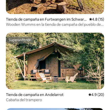
Tienda de campaña en Furtwangen im Schwarz
Calificación
4.8 (15)
wald
Wooden Wumms en la tienda de campaña del pueblo de
Furtwangen
Superanfitrión
Superanfitrión
Tienda de campaña en Andelarrot
Calificación
4.9 (20)
Cabaña del trampero