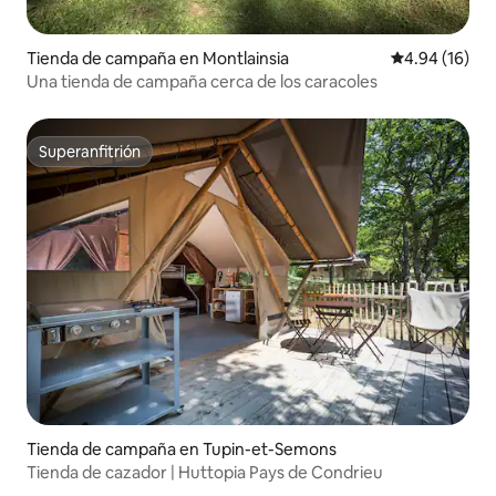
Tienda de campaña en Montlainsia
Calificación 
4.94 (16)
Una tienda de campaña cerca de los caracoles
Superanfitrión
Superanfitrión
Tienda de campaña en Tupin-et-Semons
Tienda de cazador | Huttopia Pays de Condrieu