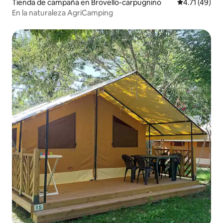
Tienda de campaña en Brovello-carpugnino
Calificación 
4.71 (49)
En la naturaleza AgriCamping