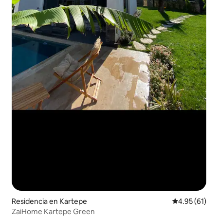
Residencia en Kartepe
Calificación 
4.95 (61)
ZaiHome Kartepe Green