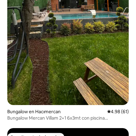
Bungalow en Hacımercan
Calificación 
4.98 (61)
Bungalow Mercan Villam 2+1 6x3mt con piscina
climatizada