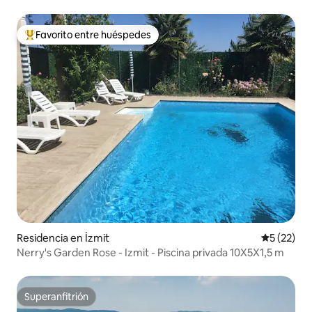
Favorito entre huéspedes
De los mejores en Favorito entre huéspedes
Residencia en İzmit
Calificaci
5 (22)
Nerry's Garden Rose - Izmit - Piscina privada 10X5X1,5 m
Superanfitrión
Superanfitrión