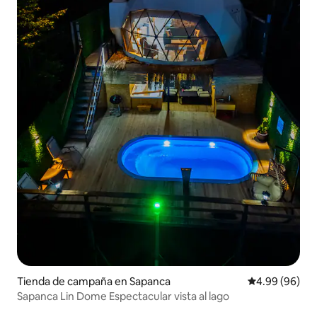
Tienda de campaña en Sapanca
Calificación p
4.99 (96)
Sapanca Lin Dome Espectacular vista al lago