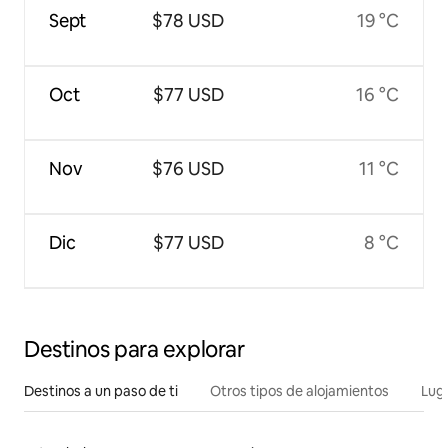
Sept
$78 USD
19 °C
Oct
$77 USD
16 °C
Nov
$76 USD
11 °C
Dic
$77 USD
8 °C
Destinos para explorar
Destinos a un paso de ti
Otros tipos de alojamientos
Lug