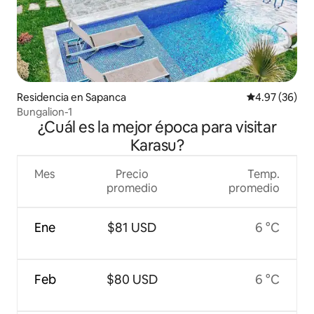
Residencia en Sapanca
Calificación p
4.97 (36)
Bungalion-1
¿Cuál es la mejor época para visitar
Karasu?
Mes
Precio
Temp.
promedio
promedio
Ene
$81 USD
6 °C
Feb
$80 USD
6 °C