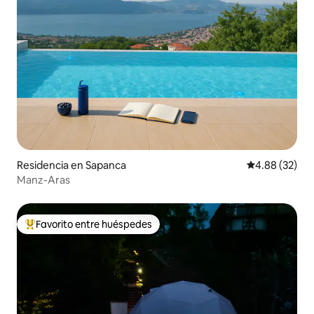
Residencia en Sapanca
Calificación p
4.88 (32)
Manz-Aras
Favorito entre huéspedes
De los mejores en Favorito entre huéspedes