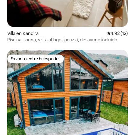
Villa en Kandıra
Calificación 
4.92 (12)
Piscina, sauna, vista al lago, jacuzzi, desayuno incluido.
Favorito entre huéspedes
Favorito entre huéspedes