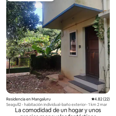
Residencia en Mangaluru
Calificación 
4.82 (22)
Seagull2 - habitación individual-baño exterior- 1 km 2 mar
La comodidad de un hogar y unos