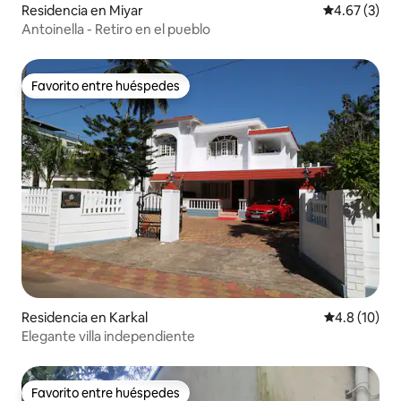
Residencia en Miyar
Calificación
4.67 (3)
Antoinella - Retiro en el pueblo
Favorito entre huéspedes
Favorito entre huéspedes
Residencia en Karkal
Calificación
4.8 (10)
Elegante villa independiente
Favorito entre huéspedes
Favorito entre huéspedes