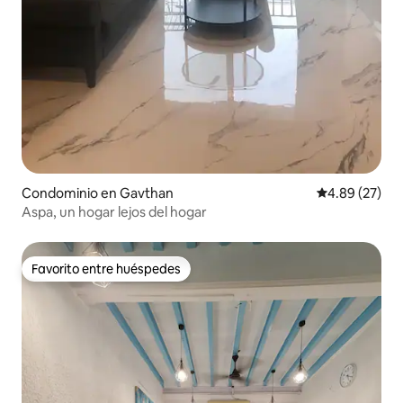
Condominio en Gavthan
Calificación p
4.89 (27)
Aspa, un hogar lejos del hogar
Favorito entre huéspedes
Favorito entre huéspedes