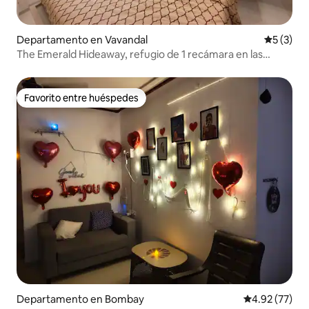
Departamento en Vavandal
Calificac
5 (3)
The Emerald Hideaway, refugio de 1 recámara en las
montañas de Karjat
Favorito entre huéspedes
Favorito entre huéspedes
Departamento en Bombay
Calificación 
4.92 (77)