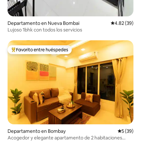
Departamento en Nueva Bombai
Calificación p
4.82 (39)
Lujoso 1bhk con todos los servicios
Favorito entre huéspedes
De los mejores en Favorito entre huéspedes
Departamento en Bombay
Calificaci
5 (39)
Acogedor y elegante apartamento de 2 habitaciones