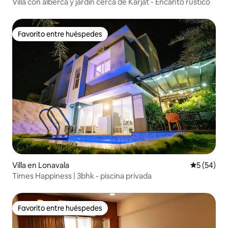
Villa con alberca y jardín cerca de Karjat - Encanto rústico
Favorito entre huéspedes
Favorito entre huéspedes
Villa en Lonavala
Calificaci
5 (54)
Times Happiness | 3bhk - piscina privada
Favorito entre huéspedes
Favorito entre huéspedes