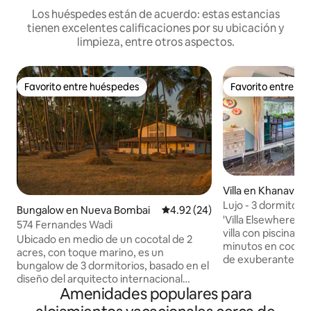
Los huéspedes están de acuerdo: estas estancias
tienen excelentes calificaciones por su ubicación y
limpieza, entre otros aspectos.
Favorito entre huéspedes
Favorito entre h
Favorito entre huéspedes
Favorito entre h
Villa en Khanavale
Lujo - 3 dormitori
Bungalow en Nueva Bombai
Calificación promedio: 4.92 de 
4.92 (24)
- Villa con piscina 
'Villa Elsewhere' 
574 Fernandes Wadi
villa con piscina p
Ubicado en medio de un cocotal de 2
minutos en coche
acres, con toque marino, es un
de exuberantes vi
bungalow de 3 dormitorios, basado en el
campos, colinas y 
diseño del arquitecto internacional
naturaleza. La villa tiene 3 dormitorios
Amenidades populares para
Charles Correa. A 1 hora en coche/ferry
con aire acondicio
de Mumbai. Nuestros huéspedes se