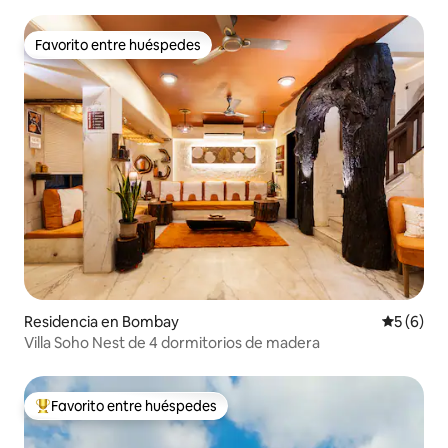
Favorito entre huéspedes
Favorito entre huéspedes
Residencia en Bombay
Calificac
5 (6)
Villa Soho Nest de 4 dormitorios de madera
Favorito entre huéspedes
De los mejores en Favorito entre huéspedes