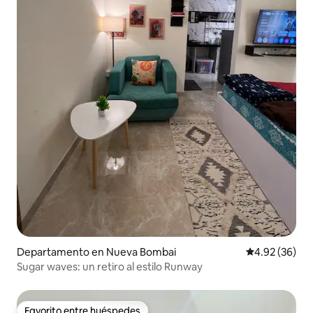
Departamento en Nueva Bombai
Calificación p
4.92 (36)
Sugar waves: un retiro al estilo Runway
Favorito entre huéspedes