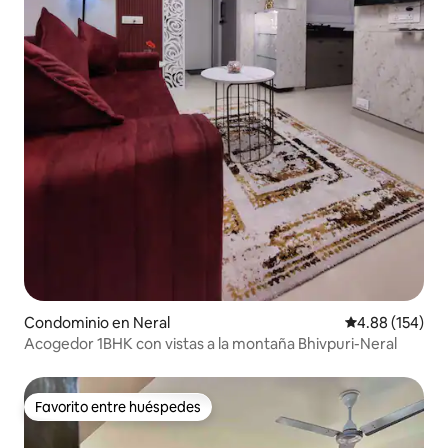
Condominio en Neral
Calificación pr
4.88 (154)
Acogedor 1BHK con vistas a la montaña Bhivpuri-Neral
Favorito entre huéspedes
Favorito entre huéspedes