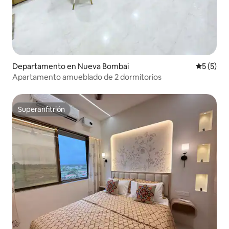
Departamento en Nueva Bombai
Calificac
5 (5)
Apartamento amueblado de 2 dormitorios
Superanfitrión
Superanfitrión