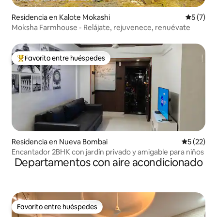
Residencia en Kalote Mokashi
Calificac
5 (7)
Moksha Farmhouse - Relájate, rejuvenece, renuévate
Favorito entre huéspedes
De los mejores en Favorito entre huéspedes
Residencia en Nueva Bombai
Calificaci
5 (22)
Encantador 2BHK con jardín privado y amigable para niños
Departamentos con aire acondicionado
Favorito entre huéspedes
Favorito entre huéspedes