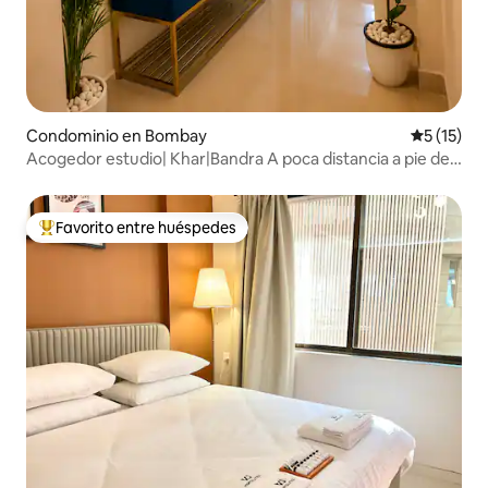
Condominio en Bombay
Calificaci
5 (15)
Acogedor estudio| Khar|Bandra A poca distancia a pie de
cafeterías|Compras|
Favorito entre huéspedes
De los mejores en Favorito entre huéspedes