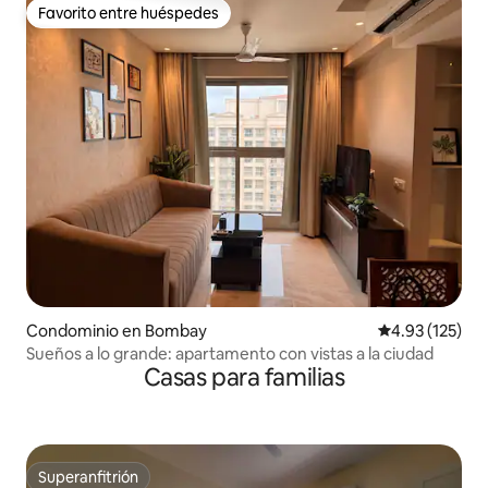
Favorito entre huéspedes
Favorito entre huéspedes
Condominio en Bombay
Calificación p
4.93 (125)
Sueños a lo grande: apartamento con vistas a la ciudad
Casas para familias
Superanfitrión
Superanfitrión