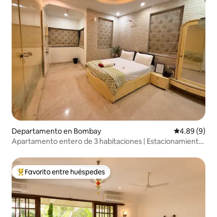
Departamento en Bombay
Calificación
4.89 (9)
Apartamento entero de 3 habitaciones | Estacionamiento
gratuito | Metro Siddhivinayak
Favorito entre huéspedes
De los mejores en Favorito entre huéspedes