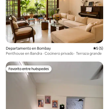
Departamento en Bombay
Calificac
5 (5)
Penthouse en Bandra · Cocinero privado · Terraza grande
Favorito entre huéspedes
Favorito entre huéspedes