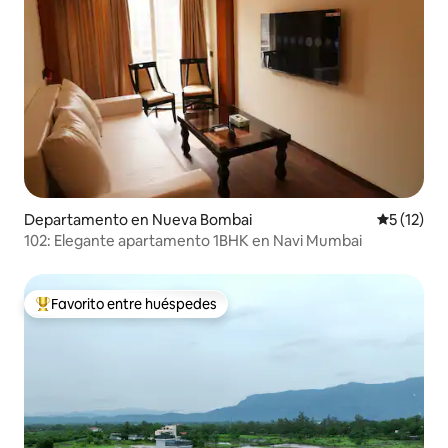
Departamento en Nueva Bombai
Calificaci
5 (12)
102: Elegante apartamento 1BHK en Navi Mumbai
Favorito entre huéspedes
De los mejores en Favorito entre huéspedes