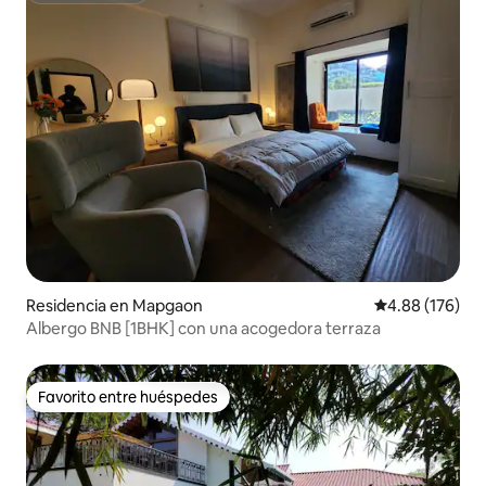
Residencia en Mapgaon
Calificación pr
4.88 (176)
Albergo BNB [1BHK] con una acogedora terraza
Favorito entre huéspedes
Favorito entre huéspedes