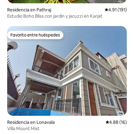
Residencia en Pathraj
Calificación p
4.91 (191)
Estudio Boho Bliss con jardín y jacuzzi en Karjat
Favorito entre huéspedes
Favorito entre huéspedes
Residencia en Lonavala
Calificación 
4.88 (16)
Villa Mount Mist