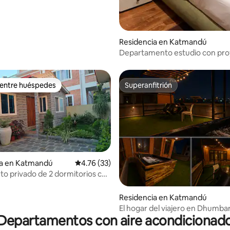
Residencia en Katmandú
Departamento estudio con pro
cocina
 entre huéspedes
Superanfitrión
 entre huéspedes
Superanfitrión
ia en Katmandú
Calificación promedio: 4.76 de 5; 33 evaluac
4.76 (33)
to privado de 2 dormitorios con
do y cocina [Unidad II]
dio: 5 de 5; 8 evaluaciones
Residencia en Katmandú
El hogar del viajero en Dhumba
Departamentos con aire acondicionad