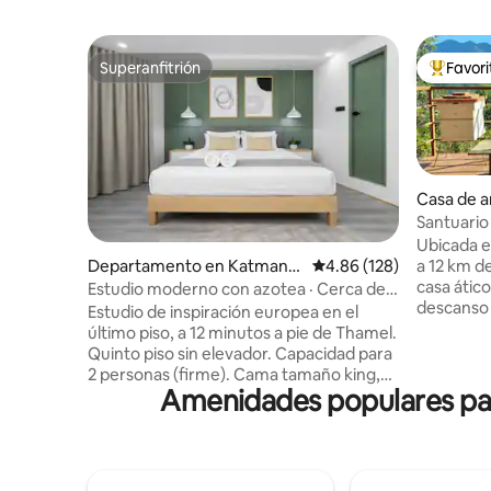
Superanfitrión
Favor
Superanfitrión
De los m
Casa de a
Santuario 
de una co
Ubicada e
a 12 km d
Departamento en Katmand
Calificación promedio: 
4.86 (128)
casa ático
ú
Estudio moderno con azotea · Cerca de
descanso 
Thamel
Estudio de inspiración europea en el
invernade
último piso, a 12 minutos a pie de Thamel.
relájate e
Quinto piso sin elevador. Capacidad para
exuberant
2 personas (firme). Cama tamaño king,
Arraigado 
Amenidades populares par
aire acondicionado, cocina pequeña
amor hech
totalmente equipada, área de trabajo
con el can
exclusiva, lavadora, baño privado con
vistas al 
regadera de efecto lluvia. Terraza
senderos 
compartida en la azotea con parrilla.