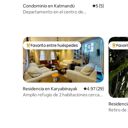
Condominio en Katmandú
Calificación prome
5 (5)
Departamento en el centro de
Katmandú ·2 recámaras ·A poca distancia
a pie de la plaza Durbar
Favorito entre huéspedes
Favor
De los mejores en Favorito entre huéspedes
De los m
Residencia en Karyabinayak
Calificación promedio:
4.97 (29)
Amplio refugio de 2 habitaciones cerca
de Patan | Vistas al Himalaya
Residenci
Retiro de 
baja | Vis