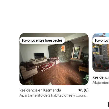
Favorito entre huéspedes
Favorito
Favorito entre huéspedes
Favorito
Residenc
Alojamien
baño priva
Residencia en Katmandú
Calificación prome
5 (8)
Apartamento de 2 habitaciones y cocina
totalmente amueblado en Maharajgunj