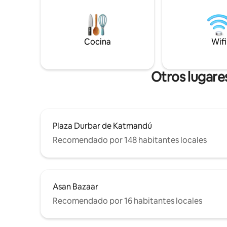
lentos, si
Estacionamiento gratuito para vehículos
rápido y 
de 2 ruedas. Ideal para parejas, viajeros
llevar, re
en solitario, nómadas digitales y
nuestro s
excursionistas (casillero gratuito para
la ciudad.
Cocina
Wifi
equipaje). Llegada autónoma sin llave: sin
reunión con el anfitrión. Sin personal para
mayor privacidad. Se requiere un
depósito de seguridad reembolsable. La
Otros lugare
sencillez escandinava se une a la calidez
nepalí.
Plaza Durbar de Katmandú
Recomendado por 148 habitantes locales
Asan Bazaar
Recomendado por 16 habitantes locales