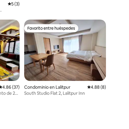
Calificación promedio: 5 de 5; 3 evaluaciones
5 (3)
alitpur
Favorito entre huéspedes
Favorito entre huéspedes
iones
Calificación promedio: 4.86 de 5; 37 evaluaciones
4.86 (37)
Condominio en Lalitpur
Calificación promedio
4.88 (8)
to de 2
South Studio Flat 2, Lalitpur Inn
ratuito.