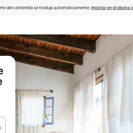
rte del contenido se tradujo automáticamente. 
Mostrar en el idioma o
e
e
vegar usando las teclas de las flechas hacia arriba y hacia abajo, o b