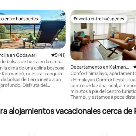
ito entre huéspedes
Favorito entre huéspedes
ejores en Favorito entre huéspedes
Favorito entre huéspedes
rcilla en Godawari
Calificación promedio: 5 de 5; 41 evaluac
5 (41)
de bolsas de tierra en la cima
Departamento en Katmand
C
lina cerca de Katmandú
n la cima de una colina boscosa
ú
Confort himalayo, apartamento
e Katmandú, nuestra tranquila
4.86 de 5; 128 evaluaciones
dormitorios con baño cerca de
 de bolsas de tierra invita a un
• Himalayan Comfort está situa
profundo. Disfruta del
centro de la zona local, a meno
ro de vidrio para meditar o
minutos a pie del centro turísti
n la terraza sobre un
Thamel, y estamos a poca distan
e bosque de alimentos.
del histórico Mercado Viejo de 
en la simplicidad, un trabajo de
Sitio del Patrimonio Antiguo de 
a alojamientos vacacionales cerca de
o para la quietud; despierta
Durbar de Katmandú y del Temp
to de los pájaros, toma té con
Monos (Swoyambhunath). Este
Himalaya o pasea por los
departamento completament
del bosque. Perfecto para días
amueblado con dos recámaras 