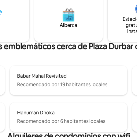
lencio suave y aire fresco. Wifi
acondicionado (una habitación
recogidas disponibles. Déjate
tamaño queen y otra habitació
lájate y recarga energías en
cama tamaño queen más una 
antuario único a 40 minutos de
individual), sala con TV, cocina
Estac
 Paz total.
los utensilios necesarios, baño,
Alberca
gratu
privado e instalaciones de Wi-Fi
inst
s emblemáticos cerca de Plaza Durba
Babar Mahal Revisited
Recomendado por 19 habitantes locales
Hanuman Dhoka
Recomendado por 6 habitantes locales
Alquileres de condominios con wifi