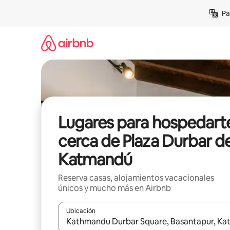
Ir
Pa
al
contenido
Lugares para hospedart
cerca de Plaza Durbar d
Katmandú
Reserva casas, alojamientos vacacionales
únicos y mucho más en Airbnb
Ubicación
Cuando los resultados estén disponibles, podrás na