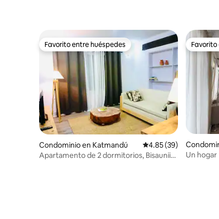
Favorito entre huéspedes
Favorito
Favorito entre huéspedes
Favorito
Condomin
Condominio en Katmandú
Calificación promedio:
4.85 (39)
Un hogar 
Apartamento de 2 dormitorios, Bisaunii-
3, Maitidevi