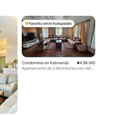
Favorito entre huéspedes
De los mejores en Favorito entre huéspedes
Condominio en Katmandú
Calificación promedio:
4.96 (45)
Apartamento de 2 dormitorios con vistas
al jardín
iones