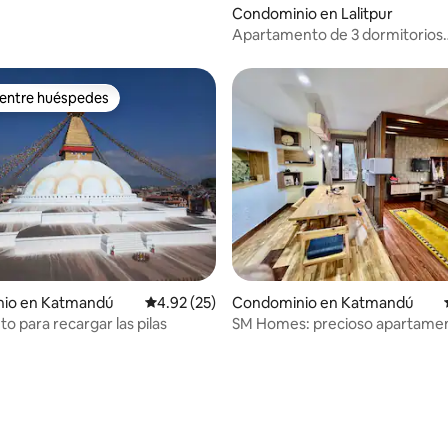
Condominio en Lalitpur
Apartamento de 3 dormitorios
completamente amueblado en L
 entre huéspedes
 entre huéspedes
io en Katmandú
Calificación promedio: 4.92 de 5; 25 evaluac
4.92 (25)
Condominio en Katmandú
o para recargar las pilas
SM Homes: precioso apartamen
dormitorios con aparcamiento g