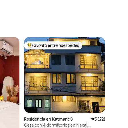
Favorito entre huéspedes
De los mejores en Favorito entre huéspedes
iones
Residencia en Katmandú
Calificación prome
5 (22)
Casa con 4 dormitorios en Naxal,