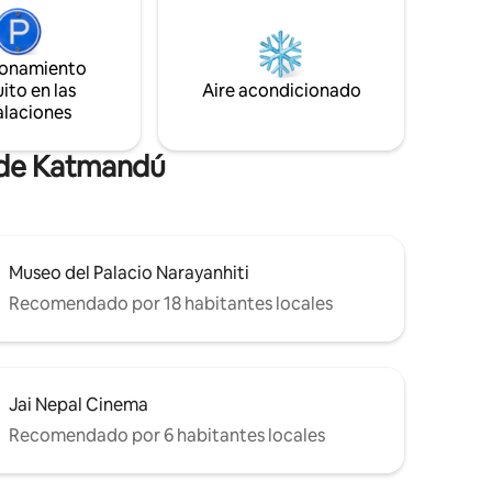
 con cama
días de exploración. La cocina es amplia y
n con
ha tenido mucha creatividad cocinada a
cama
lo largo de nuestro tiempo viviendo aquí.
 con todos
ionamiento
Esperamos que disfrutes de nuestro
 balcón
ito en las
Aire acondicionado
dulce hogar.
.
alaciones
r de Katmandú
Museo del Palacio Narayanhiti
Recomendado por 18 habitantes locales
Jai Nepal Cinema
Recomendado por 6 habitantes locales