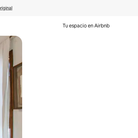
riginal
Tu espacio en Airbnb
ien tocando y deslizando la pantalla.