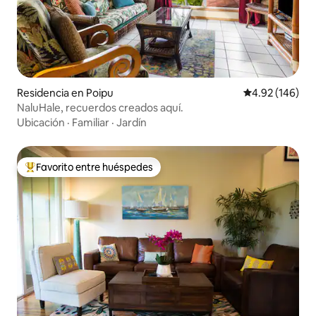
Residencia en Poipu
Calificación pr
4.92 (146)
NaluHale, recuerdos creados aquí.
Ubicación
·
Familiar
·
Jardín
Favorito entre huéspedes
De los mejores en Favorito entre huéspedes