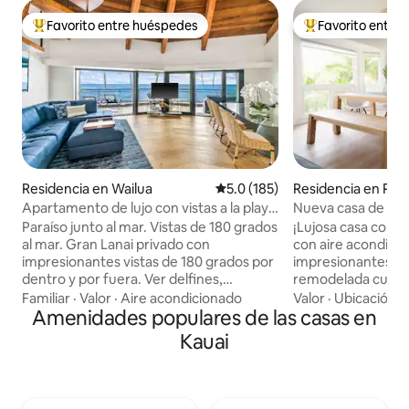
Favorito entre huéspedes
Favorito entre
De los mejores en Favorito entre huéspedes
De los mejores en
Residencia en Wailua
Calificación promedio: 5.0 de 5
5.0 (185)
Residencia en Prin
Apartamento de lujo con vistas a la playa
Nueva casa de lujo
en el paraíso con aire acondicionado
acondicionado y vi
Paraíso junto al mar. Vistas de 180 grados
¡Lujosa casa com
las montañas
al mar. Gran Lanai privado con
con aire acondicio
impresionantes vistas de 180 grados por
impresionantes a 
dentro y por fuera. Ver delfines,
remodelada cuenta
ballenas, tortugas, arcoíris y amaneceres
elementos esencia
Familiar
·
Valor
·
Aire acondicionado
Valor
·
Ubicación
·
increíbles. A pocos pasos de la playa y en
Amenidades populares de las casas en
proyectos culinario
una zona céntrica en la famosa Costa de
incomparables play
Kauai
los Cocos y a pasos de la playa de Lae
junto a la piscina y
Nani. Sillas de playa y equipo incluidos.
tu bebida favorita 
Bellamente remodelado con una
las encantadoras c
cocina/baños abiertos y personalizados
y Hanalei o juega u