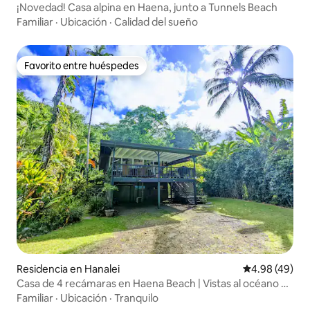
¡Novedad! Casa alpina en Haena, junto a Tunnels Beach
Familiar
·
Ubicación
·
Calidad del sueño
Favorito entre huéspedes
Favorito entre huéspedes
Residencia en Hanalei
Calificación p
4.98 (49)
Casa de 4 recámaras en Haena Beach | Vistas al océano y
a la selva
Familiar
·
Ubicación
·
Tranquilo