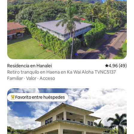
Residencia en Hanalei
Calificación p
4.96 (49)
Retiro tranquilo en Haena en Ka Wai Aloha TVNC5137
Familiar
·
Valor
·
Acceso
Favorito entre huéspedes
De los mejores en Favorito entre huéspedes