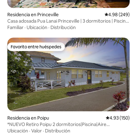
Residencia en Princeville
Calificación pr
4.98 (249)
Casa adosada Pua Lanai Princeville | 3 dormitorios | Piscina
| Aire acondicionado
Familiar
·
Ubicación
·
Distribución
Favorito entre huéspedes
Favorito entre huéspedes
Residencia en Poipu
Calificación p
4.93 (150)
*NUEVO Retiro Poipu 2 dormitorios|Piscina|Aire
acondicionado y Club Deportivo
Ubicación
·
Valor
·
Distribución