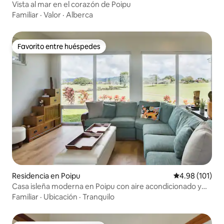
Vista al mar en el corazón de Poipu
Familiar
·
Valor
·
Alberca
Favorito entre huéspedes
Favorito entre huéspedes
Residencia en Poipu
Calificación p
4.98 (101)
Casa isleña moderna en Poipu con aire acondicionado y
acceso a piscina/gimnasio
Familiar
·
Ubicación
·
Tranquilo