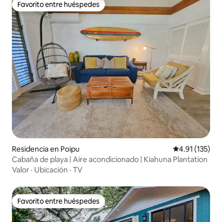
Favorito entre huéspedes
Favorito entre huéspedes
Residencia en Poipu
Calificación p
4.91 (135)
Cabaña de playa | Aire acondicionado | Kiahuna Plantation
Valor
·
Ubicación
·
TV
Favorito entre huéspedes
Favorito entre huéspedes