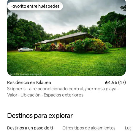
Favorito entre huéspedes
Favorito entre huéspedes
Residencia en Kilauea
Calificación 
4.96 (47)
Skipper's--aire acondicionado central, ¡hermosa playa!
TVNC-4190
Valor
·
Ubicación
·
Espacios exteriores
Destinos para explorar
Destinos a un paso de ti
Otros tipos de alojamientos
Lug