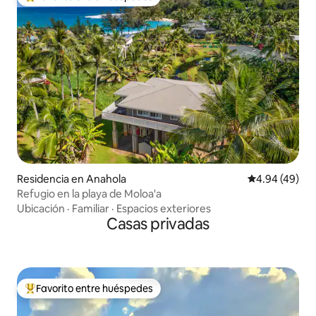
De los mejores en Favorito entre huéspedes
Residencia en Anahola
Calificación p
4.94 (49)
Refugio en la playa de Moloa'a
Ubicación
·
Familiar
·
Espacios exteriores
Casas privadas
Favorito entre huéspedes
De los mejores en Favorito entre huéspedes