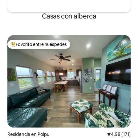
Casas con alberca
Favorito entre huéspedes
De los mejores en Favorito entre huéspedes
Residencia en Poipu
Calificación p
4.98 (171)