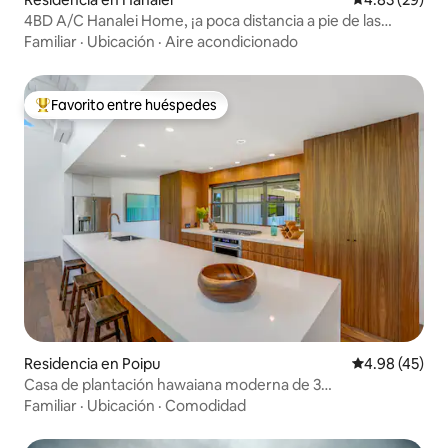
4BD A/C Hanalei Home, ¡a poca distancia a pie de las
tiendas y la playa!
Familiar
·
Ubicación
·
Aire acondicionado
Favorito entre huéspedes
De los mejores en Favorito entre huéspedes
Residencia en Poipu
Calificación 
4.98 (45)
Casa de plantación hawaiana moderna de 3
dormitorios/2,5 baños • Poipu
Familiar
·
Ubicación
·
Comodidad