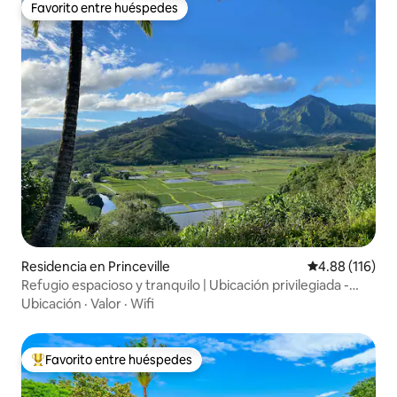
Favorito entre huéspedes
Favorito entre huéspedes
Residencia en Princeville
Calificación p
4.88 (116)
Refugio espacioso y tranquilo | Ubicación privilegiada -
Vistas
Ubicación
·
Valor
·
Wifi
Favorito entre huéspedes
De los mejores en Favorito entre huéspedes