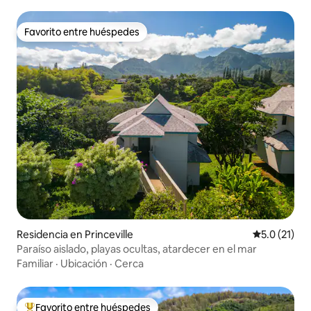
Favorito entre huéspedes
Favorito entre huéspedes
Residencia en Princeville
Calificación
5.0 (21)
Paraíso aislado, playas ocultas, atardecer en el mar
Familiar
·
Ubicación
·
Cerca
Favorito entre huéspedes