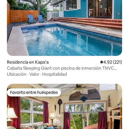
Residencia en Kapaʻa
Calificación p
4.92 (221)
Cabaña Sleeping Giant con piscina de inmersión TNVC
1244
Ubicación
·
Valor
·
Hospitalidad
Favorito entre huéspedes
Favorito entre huéspedes