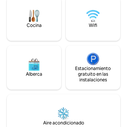
y techo abovedado. Cuenta con suites
Makai Golf Club. 
principales dobles, hermosa piscina,
de oficina, con vi
zona de barbacoa, acceso a la playa, aire
son perfectos para 
acondicionado, lavadora/secadora y
Deja que la isla al
aparcamiento cubierto privado.
refresque.
Cocina
Wifi
Estacionamiento
Alberca
gratuito en las
instalaciones
Aire acondicionado