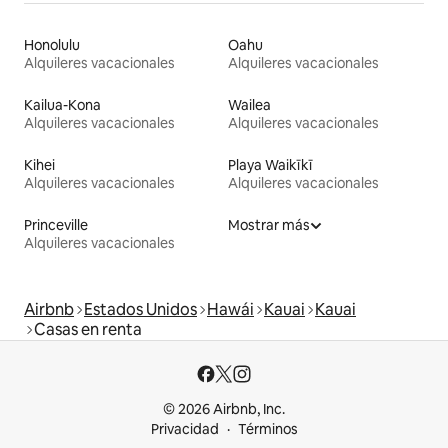
Honolulu
Oahu
Alquileres vacacionales
Alquileres vacacionales
Kailua-Kona
Wailea
Alquileres vacacionales
Alquileres vacacionales
Kihei
Playa Waikīkī
Alquileres vacacionales
Alquileres vacacionales
Princeville
Mostrar más
Alquileres vacacionales
Airbnb
Estados Unidos
Hawái
Kauai
Kauai
Casas en renta
© 2026 Airbnb, Inc.
Privacidad
Términos