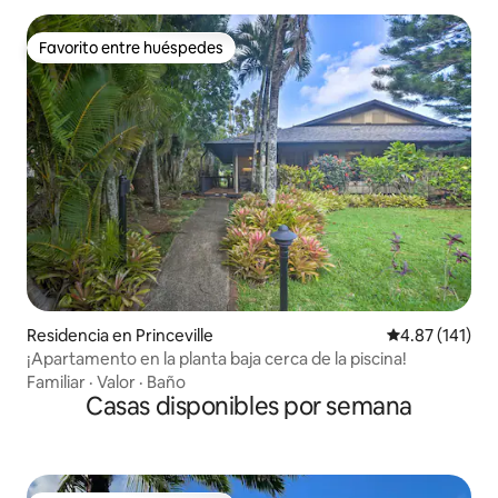
Favorito entre huéspedes
Favorito entre huéspedes
Residencia en Princeville
Calificación p
4.87 (141)
¡Apartamento en la planta baja cerca de la piscina!
Familiar
·
Valor
·
Baño
Casas disponibles por semana