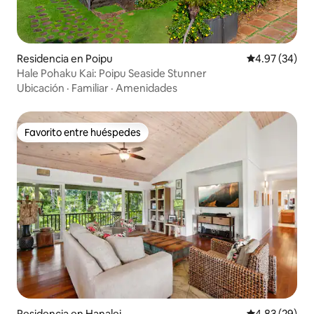
Residencia en Poipu
Calificación p
4.97 (34)
Hale Pohaku Kai: Poipu Seaside Stunner
Ubicación
·
Familiar
·
Amenidades
Favorito entre huéspedes
Favorito entre huéspedes
Residencia en Hanalei
Calificación p
4.83 (29)