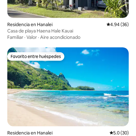
Residencia en Hanalei
Calificación p
4.94 (36)
Casa de playa Haena Hale Kauai
Familiar
·
Valor
·
Aire acondicionado
Favorito entre huéspedes
Favorito entre huéspedes
Residencia en Hanalei
Calificación
5.0 (30)