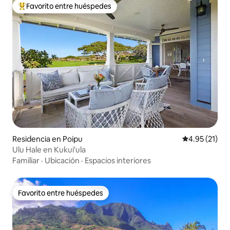
Favorito entre huéspedes
De los mejores en Favorito entre huéspedes
Residencia en Poipu
Calificación 
4.95 (21)
Ulu Hale en Kukui'ula
Familiar
·
Ubicación
·
Espacios interiores
Favorito entre huéspedes
Favorito entre huéspedes