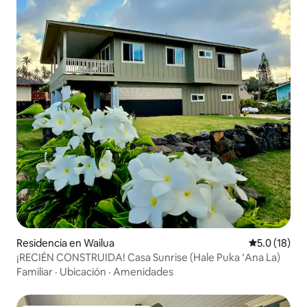
Residencia en Wailua
Calificación
5.0 (18)
¡RECIÉN CONSTRUIDA! Casa Sunrise (Hale Puka ʻAna La)
Familiar
·
Ubicación
·
Amenidades