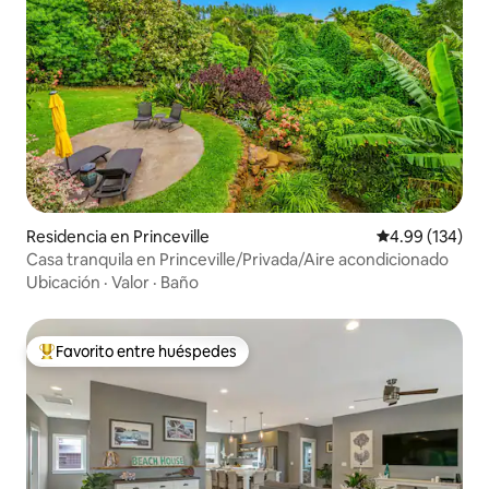
Residencia en Princeville
Calificación pr
4.99 (134)
Casa tranquila en Princeville/Privada/Aire acondicionado
Ubicación
·
Valor
·
Baño
Favorito entre huéspedes
De los mejores en Favorito entre huéspedes