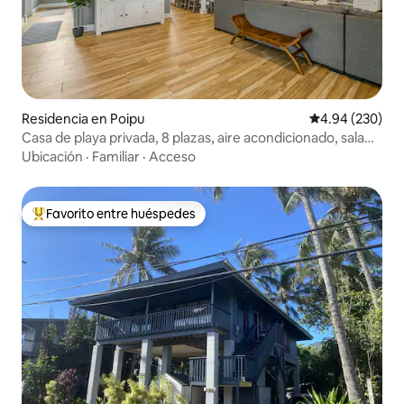
Residencia en Poipu
Calificación pr
4.94 (230)
Casa de playa privada, 8 plazas, aire acondicionado, sala
de juegos
Ubicación
·
Familiar
·
Acceso
Favorito entre huéspedes
De los mejores en Favorito entre huéspedes