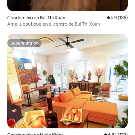
Condominio en Bùi Thị Xuân
Calificación 
4.9 (136)
Amplia boutique en el centro de Bui Thi Xuan
Superanfitrión
Superanfitrión
Condominio en Hoàn Kiếm
Calificación pr
4.84 (179)