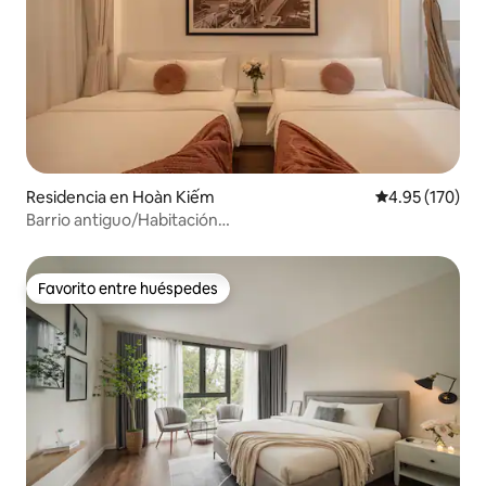
Residencia en Hoàn Kiếm
Calificación p
4.95 (170)
Barrio antiguo/Habitación
familiar/Ascensor/Cocina/Lavadora gratuita 3
Favorito entre huéspedes
Favorito entre huéspedes