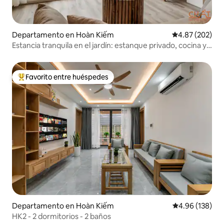
Departamento en Hoàn Kiếm
Calificación pr
4.87 (202)
Estancia tranquila en el jardín: estanque privado, cocina y
lavandería
Favorito entre huéspedes
De los mejores en Favorito entre huéspedes
Departamento en Hoàn Kiếm
Calificación pr
4.96 (138)
HK2 - 2 dormitorios - 2 baños