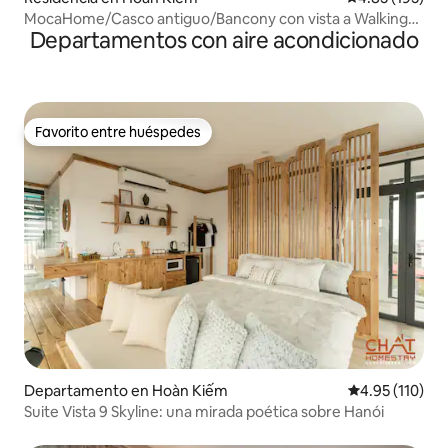
MocaHome/Casco antiguo/Bancony con vista a Walking
Departamentos con aire acondicionado
Street
Favorito entre huéspedes
Favorito entre huéspedes
Departamento en Hoàn Kiếm
Calificación p
4.95 (110)
Suite Vista 9 Skyline: una mirada poética sobre Hanói