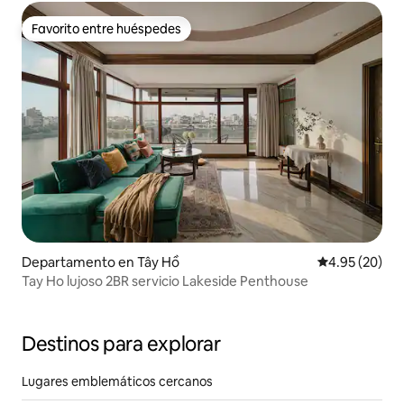
Favorito entre huéspedes
Favorito entre huéspedes
Departamento en Tây Hồ
Calificación p
4.95 (20)
Tay Ho lujoso 2BR servicio Lakeside Penthouse
Destinos para explorar
Lugares emblemáticos cercanos