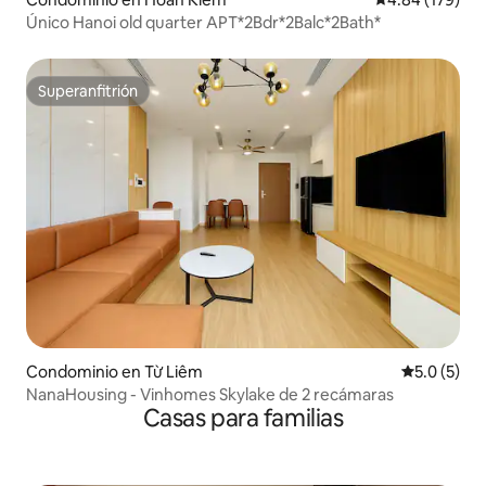
Único Hanoi old quarter APT*2Bdr*2Balc*2Bath*
Superanfitrión
Superanfitrión
Condominio en Từ Liêm
Calificació
5.0 (5)
NanaHousing - Vinhomes Skylake de 2 recámaras
Casas para familias