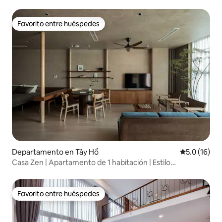
Favorito entre huéspedes
Favorito entre huéspedes
Departamento en Tây Hồ
Calificación
5.0 (16)
Casa Zen | Apartamento de 1 habitación | Estilo
escandinavo | Bañera
Favorito entre huéspedes
Favorito entre huéspedes