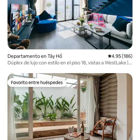
Departamento en Tây Hồ
Calificación pr
4.95 (186)
Dúplex de lujo con estilo en el piso 18, vistas a WestLake |
Bañera
Favorito entre huéspedes
Favorito entre huéspedes