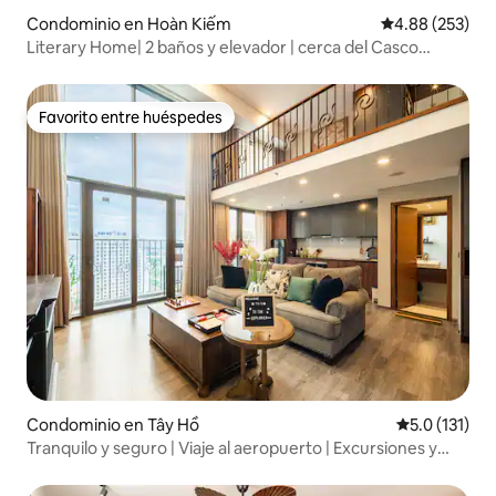
Condominio en Hoàn Kiếm
Calificación pr
4.88 (253)
Literary Home| 2 baños y elevador | cerca del Casco
Antiguo
Favorito entre huéspedes
Favorito entre huéspedes
Condominio en Tây Hồ
Calificación 
5.0 (131)
Tranquilo y seguro | Viaje al aeropuerto | Excursiones y
servicios