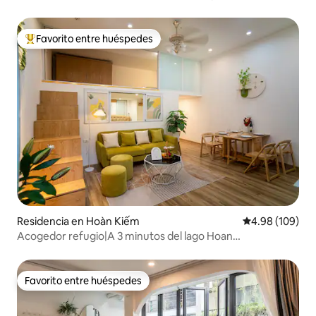
Favorito entre huéspedes
De los mejores en Favorito entre huéspedes
Residencia en Hoàn Kiếm
Calificación pr
4.98 (109)
Acogedor refugio|A 3 minutos del lago Hoan
Kiem|Mobiliario nuevo
Favorito entre huéspedes
Favorito entre huéspedes