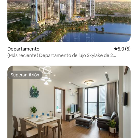
Departamento
Calificació
5.0 (5)
(Más reciente) Departamento de lujo Skylake de 2
recámaras
Superanfitrión
Superanfitrión