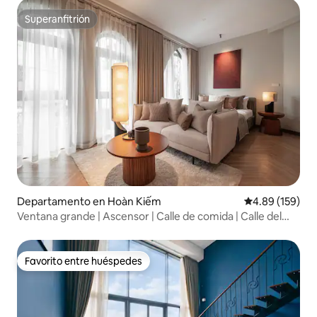
Superanfitrión
Superanfitrión
Departamento en Hoàn Kiếm
Calificación pr
4.89 (159)
Ventana grande | Ascensor | Calle de comida | Calle del
tren
Favorito entre huéspedes
Favorito entre huéspedes