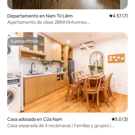
Departamento en Nam Từ Liêm
Calificación
4.57 (7)
Apartamento de clase 2BR#Vinhomes
Skylake#Keangnam
Superanfitrión
Superanfitrión
Casa adosada en Cửa Nam
Calificació
5.0 (3)
Casa separada de 4 recámaras | Familias y grupos |
Trainstreet