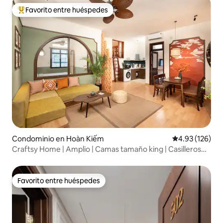
Favorito entre huéspedes
De los mejores en Favorito entre huéspedes
Condominio en Hoàn Kiếm
Calificación p
4.93 (126)
Craftsy Home | Amplio | Camas tamaño king | Casilleros
gratuitos
Favorito entre huéspedes
Favorito entre huéspedes