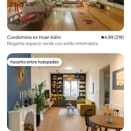
Condominio en Hoàn Kiếm
Calificación pr
4.89 (218)
Elegante espacio verde con estilo minimalista
Favorito entre huéspedes
Favorito entre huéspedes