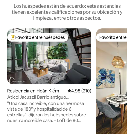
Los huéspedes están de acuerdo: estas estancias
tienen excelentes calificaciones por su ubicación y
limpieza, entre otros aspectos.
Favorito entre huéspedes
Favorito entre h
De los mejores en Favorito entre huéspedes
Favorito entre h
Residencia en Hoàn Kiếm
Calificación promedio: 4.98 de 5
4.98 (210)
Ático|Jacuzzi| Barrio antiguo
|KitchenlNetflixTV
"Una casa increíble, con una hermosa
vista de 180° y hospitalidad de 6
estrellas", dijeron los huéspedes sobre
nuestra increíble casa: - Loft de 80
metros cuadrados (azotea - vista
panorámica) - Jacuzzi - Lavadora y