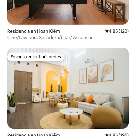
Residencia en Hoàn Kiếm
Calificación p
4.85 (120)
Cine/Lavadora Secadora/billar/ Ascensor
Favorito entre huéspedes
Favorito entre huéspedes
Residencia en Hoàn Kiếm
Calificación p
4.85 (195)