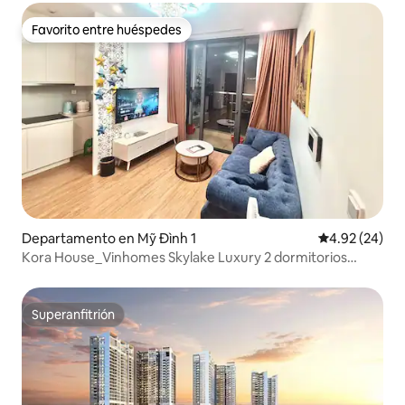
Favorito entre huéspedes
Favorito entre huéspedes
Departamento en Mỹ Đình 1
Calificación p
4.92 (24)
Kora House_Vinhomes Skylake Luxury 2 dormitorios
nueva
Superanfitrión
Superanfitrión