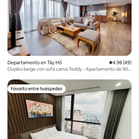
Departamento en Tây Hồ
Calificación p
4.96 (49)
Dúplex beige con sofá cama Teddy - Apartamento de 90
m2 con 2 camas
Favorito entre huéspedes
Favorito entre huéspedes