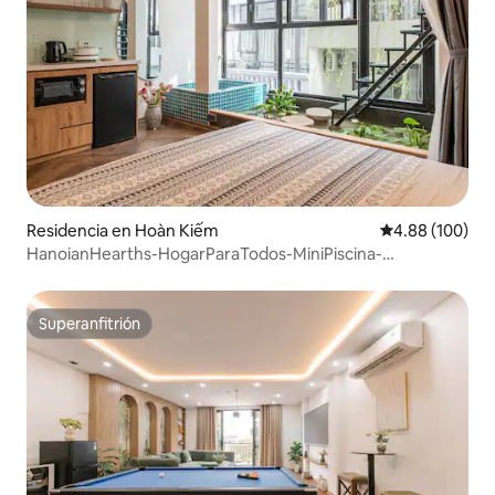
Residencia en Hoàn Kiếm
Calificación pr
4.88 (100)
HanoianHearths-HogarParaTodos-MiniPiscina-
Proyectores-Bañera
Superanfitrión
Superanfitrión