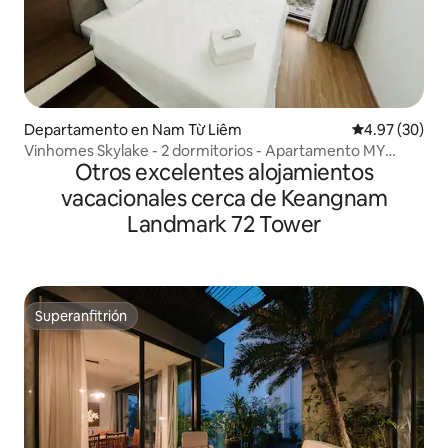
Departamento en Nam Từ Liêm
Calificación p
4.97 (30)
Vinhomes Skylake - 2 dormitorios - Apartamento MY
Otros excelentes alojamientos
DINH - Kane
vacacionales cerca de Keangnam
Landmark 72 Tower
Superanfitrión
Superanfitrión