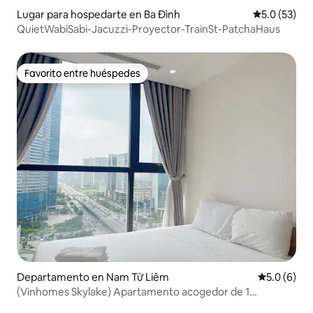
Lugar para hospedarte en Ba Đình
Calificación
5.0 (53)
QuietWabiSabi-Jacuzzi-Proyector-TrainSt-PatchaHaus
Favorito entre huéspedes
Favorito entre huéspedes
Departamento en Nam Từ Liêm
Calificació
5.0 (6)
(Vinhomes Skylake) Apartamento acogedor de 1
dormitorio