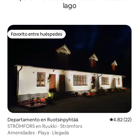
lago
Favorito entre huéspedes
Favorito entre huéspedes
Departamento en Ruotsinpyhtää
Calificación 
4.82 (22)
STRÖMFORS en Ruukki - Strömfors
Amenidades
·
Playa
·
Llegada