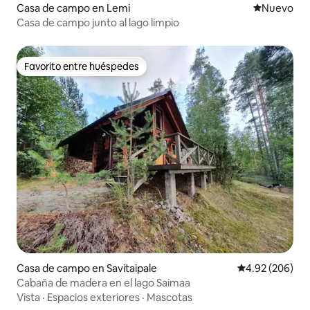
Casa de campo en Lemi
Nuevo aloj
Nuevo
Casa de campo junto al lago limpio
Favorito entre huéspedes
Favorito entre huéspedes
Casa de campo en Savitaipale
Calificación pr
4.92 (206)
Cabaña de madera en el lago Saimaa
Vista
·
Espacios exteriores
·
Mascotas