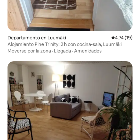
Departamento en Luumäki
Calificación 
4.74 (19)
Alojamiento Pine Trinity: 2 h con cocina-sala, Luumäki
Moverse por la zona
·
Llegada
·
Amenidades