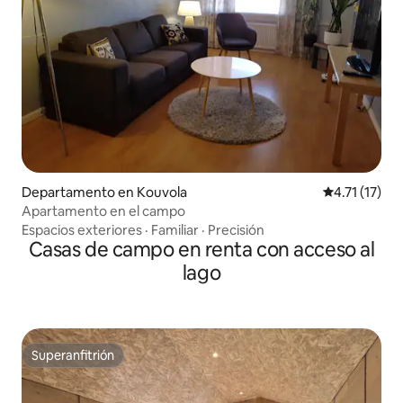
Departamento en Kouvola
Calificación 
4.71 (17)
Apartamento en el campo
Espacios exteriores
·
Familiar
·
Precisión
Casas de campo en renta con acceso al
lago
Superanfitrión
Superanfitrión