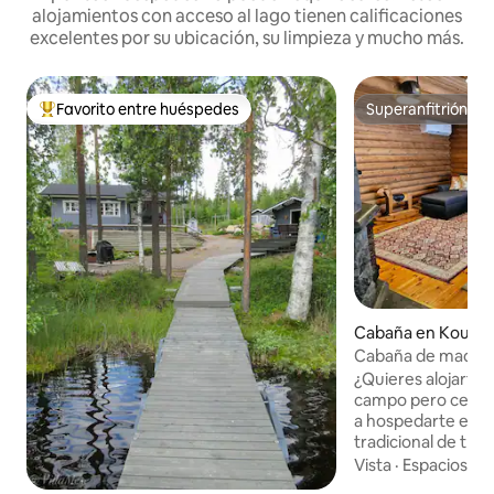
alojamientos con acceso al lago tienen calificaciones
excelentes por su ubicación, su limpieza y mucho más.
Favorito entre huéspedes
Superanfitrión
De los mejores en Favorito entre huéspedes
Superanfitrión
Cabaña en Kouvol
Cabaña de madera,
cocina, baño, sau
¿Quieres alojarte 
invierno!
campo pero cerca d
a hospedarte en n
tradicional de tron
del lago! La cabaña cuenta con
Vista
·
Espacios ex
comodidades moder