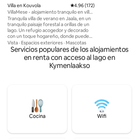
orilla hay una sau
Villa en Kouvola
Calificación promedio: 4.96 de 5
4.96 (172)
para la cual se llev
VillaMese - alojamiento tranquilo en villa
cabaña. ¡Atenció
en Jaala
Tranquila villa de verano en Jaala, en un
calentar una saun
tranquilo paisaje forestal a orillas de un
lavarte en la saun
lago. Un refugio acogedor y decorado
regadera. Kouvola, Tykkimäki y la
con un toque hogareño, donde pueden
estación de esquí 
alojarse cómodamente de 2 a 4
Vista
·
Espacios exteriores
·
Mascotas
solo 20-25 minutos 
personas. La villa cuenta con una sauna
Servicios populares de los alojamientos
capital está a men
propia calentada con leña, así como una
No apta para grupo
en renta con acceso al lago en
sauna exterior en la orilla, también
Kymenlaakso
calentada con leña. El patio está bien
cuidado y ofrece mucho espacio para
actividades al aire libre. En los
alrededores hay un sendero natural, tres
cabañas y deliciosos terrenos de bayas
con diversas masas de agua. El terreno
cercano ofrece una gran variedad de
rutas para correr y hacer senderismo.
Cocina
Wifi