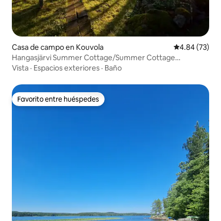
Casa de campo en Kouvola
Calificación p
4.84 (73)
Hangasjärvi Summer Cottage/Summer Cottage
Hangasjärvi
Vista
·
Espacios exteriores
·
Baño
Favorito entre huéspedes
Favorito entre huéspedes