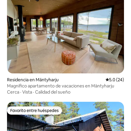
Residencia en Mäntyharju
Calificación
5.0 (24)
Magnífico apartamento de vacaciones en Mäntyharju
Cerca
·
Vista
·
Calidad del sueño
Favorito entre huéspedes
Favorito entre huéspedes