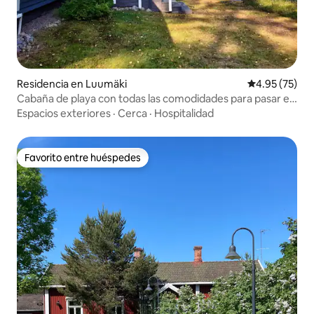
Residencia en Luumäki
Calificación 
4.95 (75)
Cabaña de playa con todas las comodidades para pasar el
invierno
Espacios exteriores
·
Cerca
·
Hospitalidad
Favorito entre huéspedes
Favorito entre huéspedes