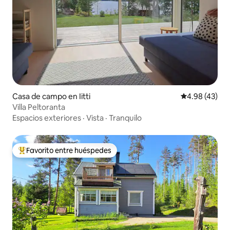
Casa de campo en Iitti
Calificación 
4.98 (43)
Villa Peltoranta
Espacios exteriores
·
Vista
·
Tranquilo
Favorito entre huéspedes
De los mejores en Favorito entre huéspedes