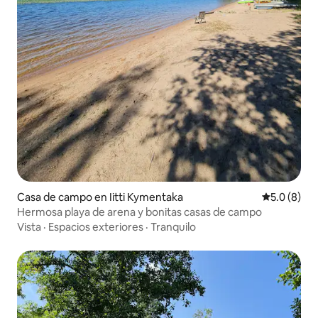
Casa de campo en Iitti Kymentaka
Calificació
5.0 (8)
Hermosa playa de arena y bonitas casas de campo
Vista
·
Espacios exteriores
·
Tranquilo