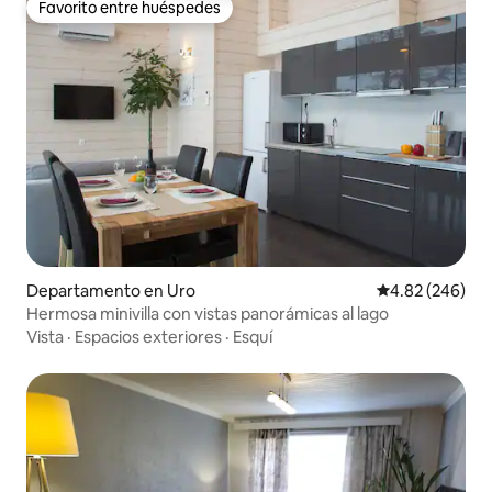
Favorito entre huéspedes
Favorito entre huéspedes
Departamento en Uro
Calificación pr
4.82 (246)
Hermosa minivilla con vistas panorámicas al lago
Vista
·
Espacios exteriores
·
Esquí