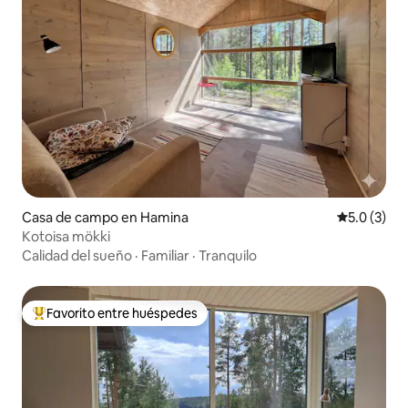
Casa de campo en Hamina
Calificació
5.0 (3)
Kotoisa mökki
Calidad del sueño
·
Familiar
·
Tranquilo
Favorito entre huéspedes
De los mejores en Favorito entre huéspedes