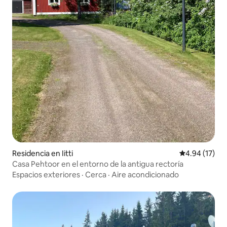
Residencia en Iitti
Calificación 
4.94 (17)
Casa Pehtoor en el entorno de la antigua rectoría
Espacios exteriores
·
Cerca
·
Aire acondicionado