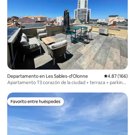
Departamento en Les Sables-d'Olonne
Calificación pr
4.87 (166)
Apartamento T3 corazón de la ciudad + terraza + parking
+ aire acondicionado
Favorito entre huéspedes
Favorito entre huéspedes