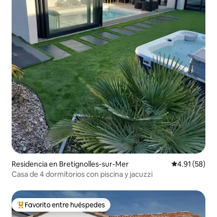
Residencia en Bretignolles-sur-Mer
Calificación 
4.91 (58)
Casa de 4 dormitorios con piscina y jacuzzi
Favorito entre huéspedes
De los mejores en Favorito entre huéspedes