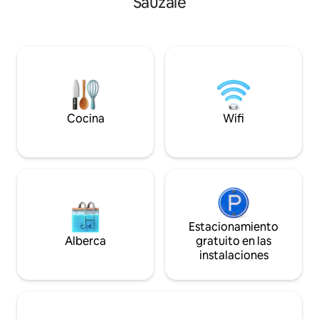
Sauzaie
disfrutan del jardín
país. 3 dormitorios : 2 camas tamaño
televisión de arrib
queen. Una cama doble más una
quedarse a cenar e
individual en el dormitorio de los niños.
disfrutar del sauna. • 3 baños 
Una gran terraza exterior con barbacoa,
regaderas • Bañer
mesa para 8. Podrás pasar un rato de
grande y mesa de
relax en la piscina privada climatizada en
directo a rutas de 
la piscina privada climatizada
bosque y deportes
Cocina
Wifi
Estacionamiento
Alberca
gratuito en las
instalaciones