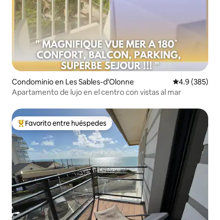
Condominio en Les Sables-d'Olonne
Calificación p
4.9 (385)
Apartamento de lujo en el centro con vistas al mar
Favorito entre huéspedes
De los mejores en Favorito entre huéspedes