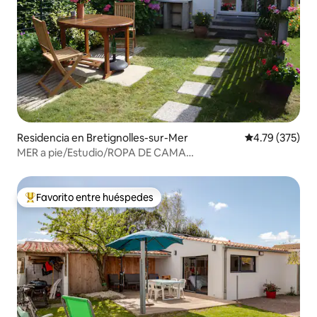
Residencia en Bretignolles-sur-Mer
Calificación p
4.79 (375)
MER a pie/Estudio/ROPA DE CAMA
proporcionada/VERDADERA CAMA/Jardín.
Favorito entre huéspedes
De los mejores en Favorito entre huéspedes