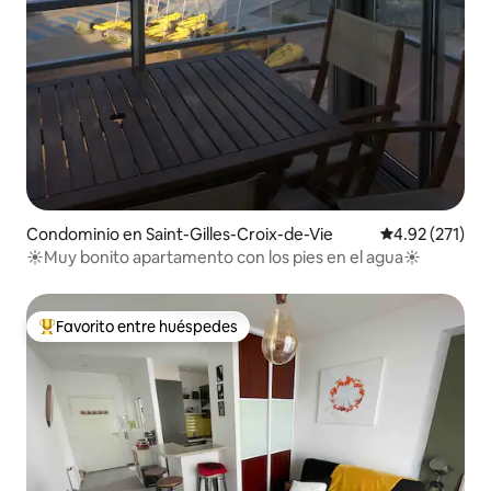
Condominio en Saint-Gilles-Croix-de-Vie
Calificación p
4.92 (271)
☀️Muy bonito apartamento con los pies en el agua☀️
Favorito entre huéspedes
De los mejores en Favorito entre huéspedes