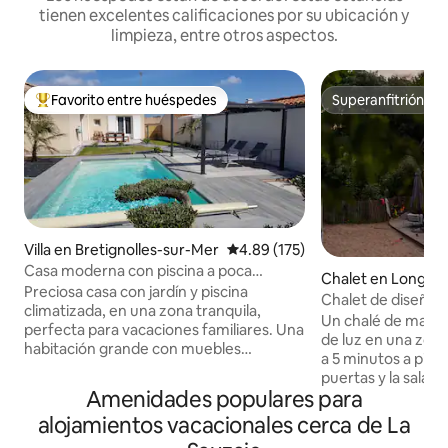
tienen excelentes calificaciones por su ubicación y
limpieza, entre otros aspectos.
Favorito entre huéspedes
Superanfitrión
De los mejores en Favorito entre huéspedes
Superanfitrión
Villa en Bretignolles-sur-Mer
Calificación promedio: 4.89 de 5
4.89 (175)
Casa moderna con piscina a poca
Chalet en Longevi
distancia del mar
Preciosa casa con jardín y piscina
r
Chalet de diseñado
climatizada, en una zona tranquila,
de la playa • Sauna
Un chalé de mader
perfecta para vacaciones familiares. Una
de luz en una zon
habitación grande con muebles
a 5 minutos a pie d
modernos. Una cocina abierta con todas
puertas y la sala d
las comodidades (máquina de platos,
Amenidades populares para
perfección con la t
horno de microondas, cafetera
aroma de los pino
alojamientos vacacionales cerca de La
senseo,...). WIFI y TV por cable con canal
sonido de las olas.
de varios idiomas y canales desde tu