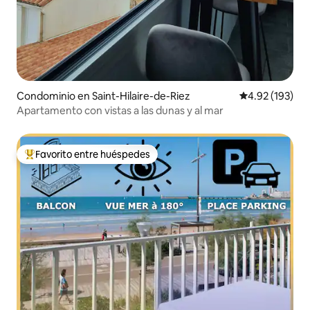
Condominio en Saint-Hilaire-de-Riez
Calificación p
4.92 (193)
Apartamento con vistas a las dunas y al mar
Favorito entre huéspedes
De los mejores en Favorito entre huéspedes