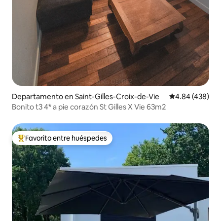
Departamento en Saint-Gilles-Croix-de-Vie
Calificación pr
4.84 (438)
Bonito t3 4* a pie corazón St Gilles X Vie 63m2
Favorito entre huéspedes
De los mejores en Favorito entre huéspedes