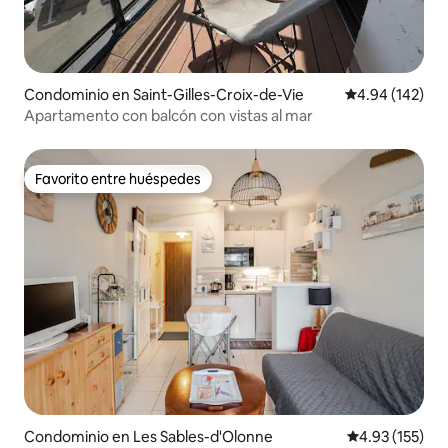
Condominio en Saint-Gilles-Croix-de-Vie
Calificación pr
4.94 (142)
Apartamento con balcón con vistas al mar
Favorito entre huéspedes
Favorito entre huéspedes
Condominio en Les Sables-d'Olonne
Calificación p
4.93 (155)