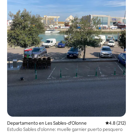
Departamento en Les Sables-d'Olonne
Calificación 
4.8 (212)
Estudio Sables d'olonne: muelle garnier puerto pesquero