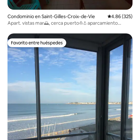
Condominio en Saint-Gilles-Croix-de-Vie
Calificación pr
4.86 (325)
Apart. vistas mar🌅, cerca puerto⛵️⚓️ aparcamiento
privado🅿️ +wifi
Favorito entre huéspedes
Favorito entre huéspedes