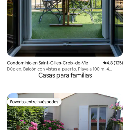
Condominio en Saint-Gilles-Croix-de-Vie
Calificación 
4.8 (125)
Dúplex, Balcón con vistas al puerto, Playa a 100 m, 4
Casas para familias
personas, TV 4K
Favorito entre huéspedes
Favorito entre huéspedes