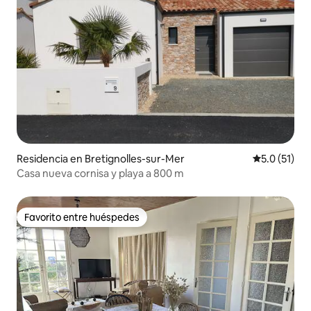
Residencia en Bretignolles-sur-Mer
Calificación
5.0 (51)
Casa nueva cornisa y playa a 800 m
Favorito entre huéspedes
Favorito entre huéspedes