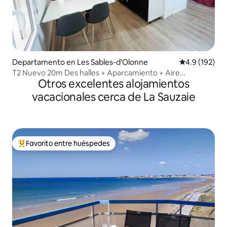
Departamento en Les Sables-d'Olonne
Calificación 
4.9 (192)
T2 Nuevo 20m Des halles + Aparcamiento + Aire
Otros excelentes alojamientos
acondicionado
vacacionales cerca de La Sauzaie
Favorito entre huéspedes
De los mejores en Favorito entre huéspedes