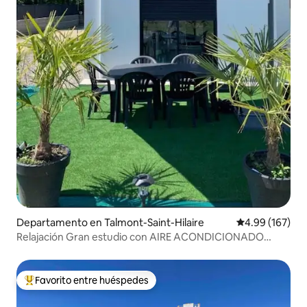
Departamento en Talmont-Saint-Hilaire
Calificación pr
4.99 (167)
Relajación Gran estudio con AIRE ACONDICIONADO
Talmont St Hilaire
Favorito entre huéspedes
De los mejores en Favorito entre huéspedes