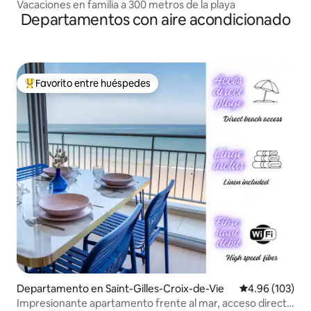
Vacaciones en familia a 300 metros de la playa
Departamentos con aire acondicionado
Favorito entre huéspedes
De los mejores en Favorito entre huéspedes
Departamento en Saint-Gilles-Croix-de-Vie
Calificación pr
4.96 (103)
Impresionante apartamento frente al mar, acceso directo