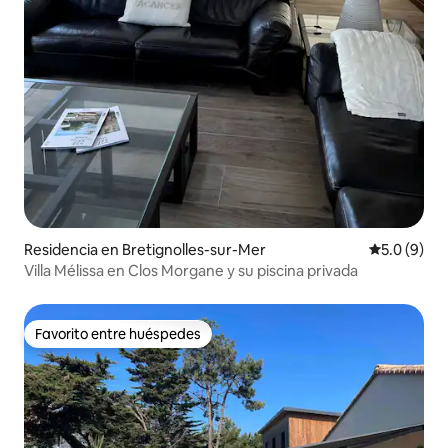
Residencia en Bretignolles-sur-Mer
Calificació
5.0 (9)
Villa Mélissa en Clos Morgane y su piscina privada
Favorito entre huéspedes
Favorito entre huéspedes