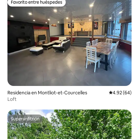
Favorito entre huéspedes
Favorito entre huéspedes
Residencia en Montliot-et-Courcelles
Calificación p
4.92 (64)
Loft
Superanfitrión
Superanfitrión