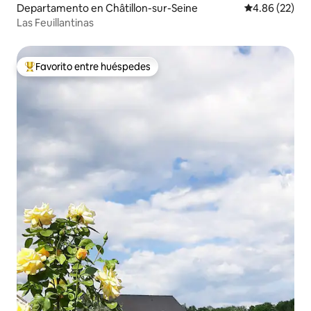
Departamento en Châtillon-sur-Seine
Calificación p
4.86 (22)
Las Feuillantinas
Favorito entre huéspedes
De los mejores en Favorito entre huéspedes