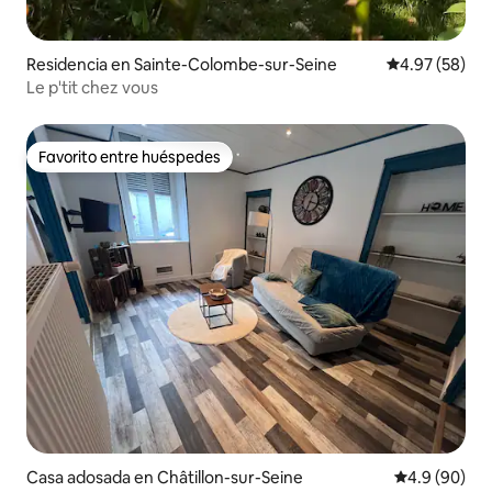
Residencia en Sainte-Colombe-sur-Seine
Calificación p
4.97 (58)
Le p'tit chez vous
Favorito entre huéspedes
Favorito entre huéspedes
Casa adosada en Châtillon-sur-Seine
Calificación
4.9 (90)