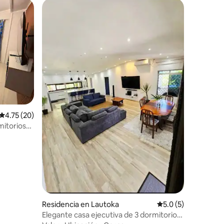
iones
Calificación promedio: 4.75 de 5; 20 evaluaciones
4.75 (20)
mitorios
Residencia en Lautoka
Calificación promed
5.0 (5)
Elegante casa ejecutiva de 3 dormitorios