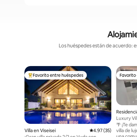
Alojamie
Los huéspedes están de acuerdo: es
Favorito entre huéspedes
Favorito
De los mejores en Favorito entre huéspedes
Favorito
Residenci
Luxury Vil
Piscina | 
🌴 ¡Te da
villa de lujo 
Villa en Viseisei
Calificación promedio:
4.97 (35)
una comun
¡Gran villa privada 2/2 en Vuda con