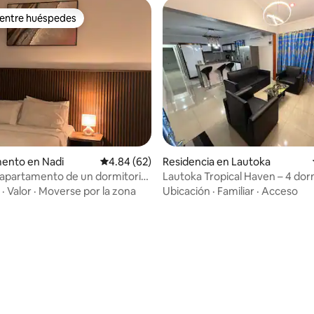
 entre huéspedes
 entre huéspedes
ento en Nadi
Calificación promedio: 4.84 de 5; 62 evaluac
4.84 (62)
Residencia en Lautoka
apartamento de un dormitorio
Lautoka Tropical Haven – 4 dor
aeropuerto
con vistas increíbles
·
Valor
·
Moverse por la zona
Ubicación
·
Familiar
·
Acceso
 4.94 de 5; 48 evaluaciones