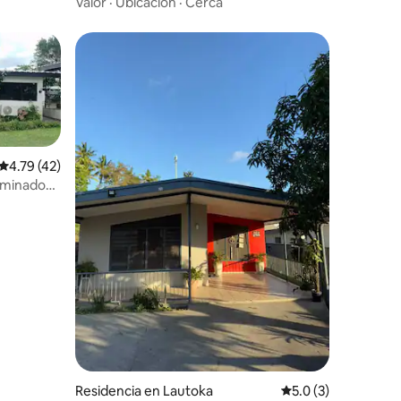
cerca del centro de negocios.
Valor
·
Ubicación
·
Cerca
Calificación promedio: 4.79 de 5; 42 evaluaciones
4.79 (42)
rminado
iones
Residencia en Lautoka
Calificación promed
5.0 (3)