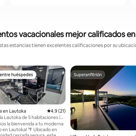
ntos vacacionales mejor calificados e
tas estancias tienen excelentes calificaciones por su ubicació
 entre huéspedes
Superanfitrión
 entre huéspedes
Superanfitrión
a en Lautoka
Calificación promedio: 4.9 de 5; 21 evaluac
4.9 (21)
la Lautoka de 5 habitaciones |
Aire acondicionado | Portón
mos la bienvenida a tu moderna
en Lautoka! 🌴 Ubicado en
 4.97 de 5; 35 evaluaciones
idad cerrada segura, este