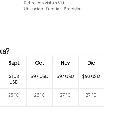
Retiro con vista a Viti
Ubicación
·
Familiar
·
Precisión
ka?
Sept
Oct
Nov
Dic
$103
$97 USD
$97 USD
$92 USD
USD
25 °C
26 °C
27 °C
27 °C