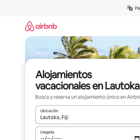
Ir
Pa
al
contenido
Alojamientos
vacacionales en Lautoka
Busca y reserva un alojamiento único en Airb
Ubicación
Cuando los resultados estén disponibles, podrás na
Llegada