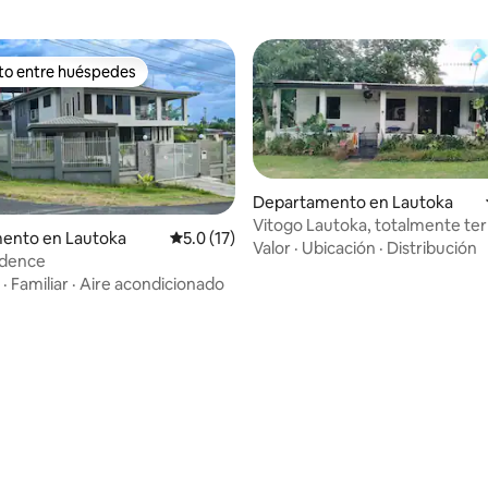
ito entre huéspedes
ejores en Favorito entre huéspedes
Departamento en Lautoka
Vitogo Lautoka, totalmente te
ento en Lautoka
Calificación promedio: 5.0 de 5; 17 evaluac
5.0 (17)
con piscina y spa.
Valor
·
Ubicación
·
Distribución
idence
·
Familiar
·
Aire acondicionado