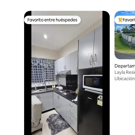
Favorito entre huéspedes
Favor
Favorito entre huéspedes
De los m
Departam
Layla Res
Ubicación