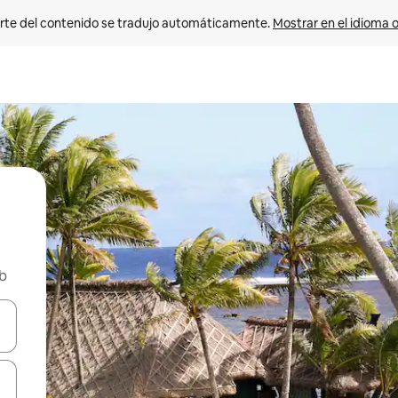
rte del contenido se tradujo automáticamente. 
Mostrar en el idioma o
nb
vegar usando las teclas de las flechas hacia arriba y hacia abajo, o b