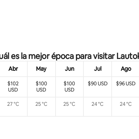
o: 5.0 de 5; 6 evaluaciones
uál es la mejor época para visitar Lauto
Abr
May
Jun
Jul
Ago
$102
$100
$100
$90 USD
$96 USD
USD
USD
USD
27 °C
25 °C
25 °C
24 °C
24 °C