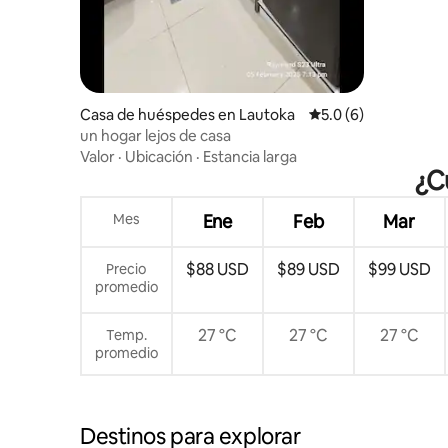
Casa de huéspedes en Lautoka
Calificación promedi
5.0 (6)
un hogar lejos de casa
Valor
·
Ubicación
·
Estancia larga
¿C
Mes
Ene
Feb
Mar
$88 USD
$89 USD
$99 USD
Precio
promedio
27 °C
27 °C
27 °C
Temp.
promedio
Destinos para explorar