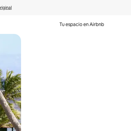
riginal
Tu espacio en Airbnb
ien tocando y deslizando la pantalla.