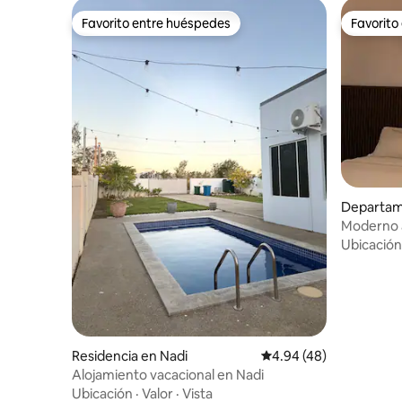
Favorito entre huéspedes
Favorito
Favorito entre huéspedes
Favorito
Departam
Moderno 
junto al 
Ubicación
Residencia en Nadi
Calificación promedio:
4.94 (48)
Alojamiento vacacional en Nadi
Ubicación
·
Valor
·
Vista