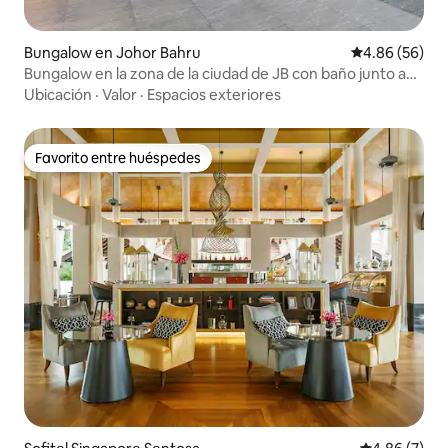
Bungalow en Johor Bahru
Calificación p
4.86 (56)
Bungalow en la zona de la ciudad de JB con baño junto a
un rincón urbano
Ubicación
·
Valor
·
Espacios exteriores
Favorito entre huéspedes
Favorito entre huéspedes