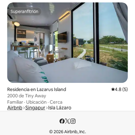
Superanfitrión
Superanfitrión
Residencia en Lazarus Island
Calificació
4.8 (5)
2000 de Tiny Away
Familiar
·
Ubicación
·
Cerca
Airbnb
Singapur
Isla Lázaro
© 2026 Airbnb, Inc.