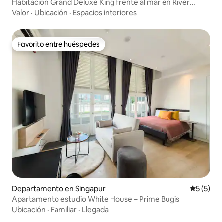
Habitación Grand Deluxe King frente al mar en River
Valley
Valor
·
Ubicación
·
Espacios interiores
Favorito entre huéspedes
Favorito entre huéspedes
Departamento en Singapur
Calificac
5 (5)
Apartamento estudio White House – Prime Bugis
Ubicación
·
Familiar
·
Llegada