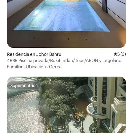
Residencia en Johor Bahru
Calificac
5 (3)
4R3B Piscina privada/Bukit Indah/Tuas/AEON y Legoland
Familiar
·
Ubicación
·
Cerca
Superanfitrión
Superanfitrión