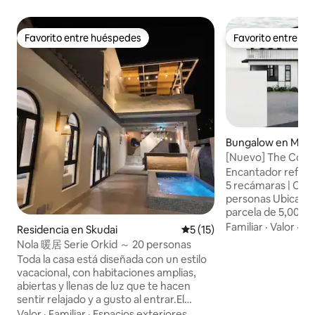
Favorito entre huéspedes
Favorito entre h
Favorito entre huéspedes
Favorito entre h
Bungalow en Masa
[Nuevo] The Colon
5 habitaciones - 
Encantador refugio
de billar
5 recámaras | Cap
personas Ubicada en una espaciosa
parcela de 5,000 p
casa de estilo colo
Familiar
·
Valor
·
Mo
Residencia en Skudai
Calificación promedio: 5 de 
5 (15)
bellamente diseña
Nola 暖居 Serie Orkid ～ 20 personas
familias, grupos 
Toda la casa está diseñada con un estilo
viajan juntos. Aspectos destacados: • 5
vacacional, con habitaciones amplias,
recámaras (4 con b
abiertas y llenas de luz que te hacen
camas tamaño quee
sentir relajado y a gusto al entrar.El
1 sofá cama, 1 cam
interior está completamente
Valor
·
Familiar
·
Espacios exteriores