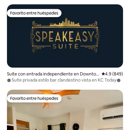
Favorito entre huéspedes
Favorito entre huéspedes
Suite con entrada independiente en Downto
Calificación p
4.9 (849)
wn Kansas City
𒊹︎Suite privada estilo bar clandestino vista en KC Today𒊹︎
Favorito entre huéspedes
Favorito entre huéspedes