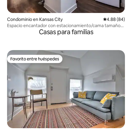
Condominio en Kansas City
Calificación p
4.88 (84)
Espacio encantador con estacionamiento/cama tamaño
Casas para familias
king/tranvía
Favorito entre huéspedes
Favorito entre huéspedes