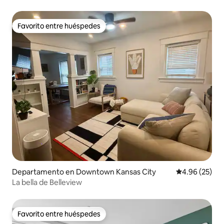
Favorito entre huéspedes
Favorito entre huéspedes
Departamento en Downtown Kansas City
Calificación p
4.96 (25)
La bella de Belleview
Favorito entre huéspedes
Favorito entre huéspedes