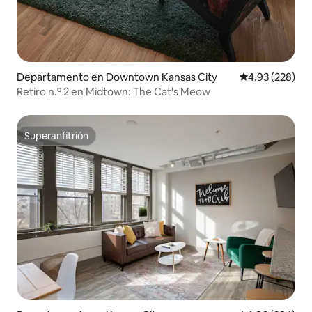
Departamento en Downtown Kansas City
Calificación pr
4.93 (228)
Retiro n.º 2 en Midtown: The Cat's Meow
Superanfitrión
Superanfitrión