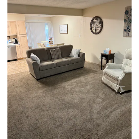
séptimo día de la estancia de los
huéspedes y cada aniversario semanal a
partir de entonces. Se harán arreglos
previos con el huésped para determinar
el mejor momento. A continuación se
muestra un inventario de los artículos
que se proporcionan a los huéspedes
como parte de Airbnb. No dudes en
ponerte en contacto con nosotros si
necesitas algo durante tu estancia que
no esté en la lista y haremos todo lo
posible por incluirlo antes de tu llegada.
Fuera de: Aparcamiento cubierto, fuera
de la calle (solo un coche) Cocina
americana: anuncio detallado para
necesidades de estancias prolongadas.
Cafetera Tetera Hornillo eléctrico
Microondas Vajilla Copas de vino Horno
tostador Nevera Vasos Cacerola/sartén
Tazones para mezclar Cubiertos
Abrebotellas Abrelatas Estera para secar
platos Jabón para platos/dispensador
Tazas de café Tazones Toallas de mano
Paños de cocina Jarra para la leche Agua