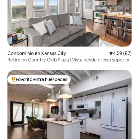
Condominio en Kansas City
Calificación p
4.59 (87)
Retiro en Country Club Plaza | Vista desde el piso superior
Favorito entre huéspedes
De los mejores en Favorito entre huéspedes