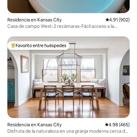
Residencia en Kansas City
Calificación pr
4.91 (902)
Casa de campo West-2 recámaras-Fácil acceso a la
autopista
Favorito entre huéspedes
De los mejores en Favorito entre huéspedes
Residencia en Kansas City
Calificación pr
4.98 (465)
Disfruta de la naturaleza en una granja moderna cerca de
la ciudad