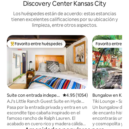
Discovery Center Kansas City
Los huéspedes están de acuerdo: estas estancias
tienen excelentes calificaciones por su ubicación y
limpieza, entre otros aspectos.
Favorito entre huéspedes
Favorito entre h
De los mejores en Favorito entre huéspedes
Favorito entre h
Suite con entrada indepen
Calificación promedio: 4.95 de 5;
4.95 (1054)
Bungalow en Kans
diente en Kansas City
AJ's Little Ranch Guest Suite en Hyde
Tiki Lounge • Saun
Park
centro
Pasa por la entrada privada y entra en un
Un bungalow de pri
escondite tipo cabaña inspirado en el
de encanto históric
famoso rancho de Ralph Lauren. El
encontrarás una d
acabado en cuero rico y madera cálida
y cosmopolita y mú