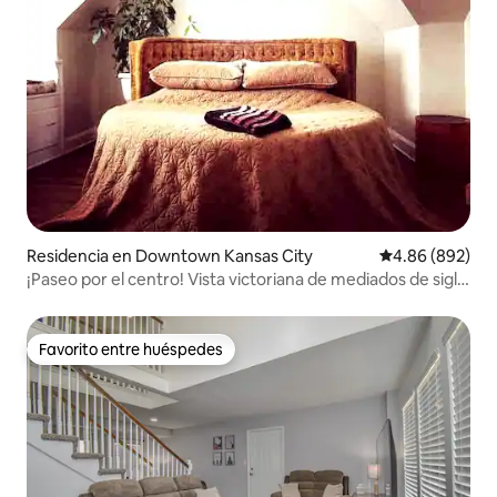
Residencia en Downtown Kansas City
Calificación pr
4.86 (892)
¡Paseo por el centro! Vista victoriana de mediados de siglo
y al perfil urbano
Favorito entre huéspedes
Favorito entre huéspedes