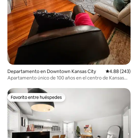
Departamento en Downtown Kansas City
Calificación pr
4.88 (243)
Apartamento único de 100 años en el centro de Kansas
City con aparcamiento
Favorito entre huéspedes
Favorito entre huéspedes