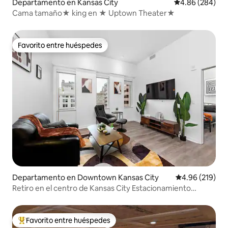
Departamento en Kansas City
Calificación pr
4.86 (284)
Cama tamaño★ king en ★ Uptown Theater★
Favorito entre huéspedes
Favorito entre huéspedes
Departamento en Downtown Kansas City
Calificación pr
4.96 (219)
Retiro en el centro de Kansas City Estacionamiento
gratuito Gimnasio Sillón de masaje
Favorito entre huéspedes
De los mejores en Favorito entre huéspedes