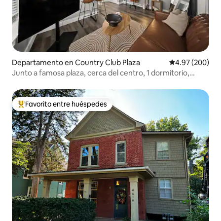
Departamento en Country Club Plaza
Calificación pr
4.97 (200)
Junto a famosa plaza, cerca del centro, 1 dormitorio,
cocina y espacio de trabajo
Favorito entre huéspedes
De los mejores en Favorito entre huéspedes