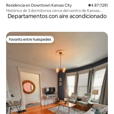
Residencia en Downtown Kansas City
Calificación p
4.87 (129)
Histórico de 3 dormitorios cerca del centro de Kansas
Departamentos con aire acondicionado
City/Union Station
Favorito entre huéspedes
Favorito entre huéspedes