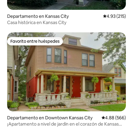
Departamento en Kansas City
Calificación p
4.93 (215)
Casa histórica en Kansas City
Favorito entre huéspedes
Favorito entre huéspedes
Departamento en Downtown Kansas City
Calificación pr
4.88 (566)
¡Apartamento a nivel de jardín en el corazón de Kansas
City!