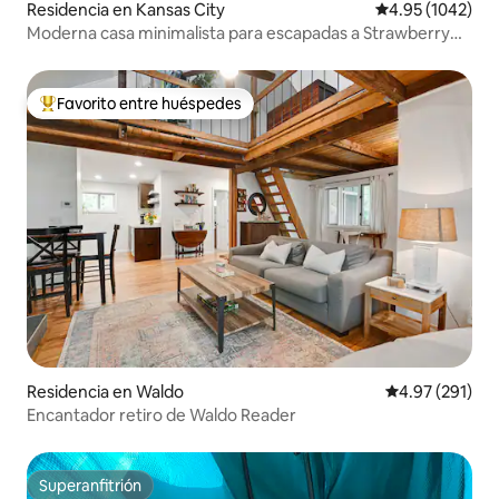
Residencia en Kansas City
Calificación pro
4.95 (1042)
Moderna casa minimalista para escapadas a Strawberry
Hill
Favorito entre huéspedes
De los mejores en Favorito entre huéspedes
Residencia en Waldo
Calificación p
4.97 (291)
Encantador retiro de Waldo Reader
Superanfitrión
Superanfitrión