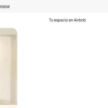
riginal
Tu espacio en Airbnb
ien tocando y deslizando la pantalla.