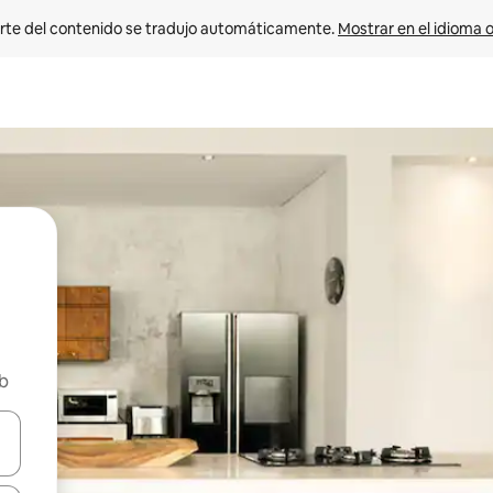
rte del contenido se tradujo automáticamente. 
Mostrar en el idioma o
nb
vegar usando las teclas de las flechas hacia arriba y hacia abajo, o b