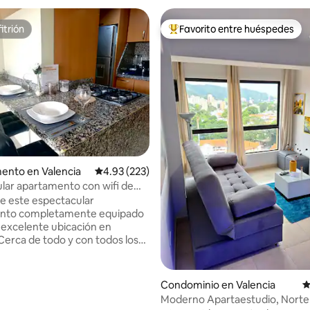
itrión
Favorito entre huéspedes
itrión
De los mejores en Favorito ent
ento en Valencia
Calificación promedio: 4.93 de 5; 223 evaluac
4.93 (223)
lar apartamento con wifi de
ca
de este espectacular
nto completamente equipado
 excelente ubicación en
 Cerca de todo y con todos los
a disposición. Wifi FIBRA
 alta velocidad. Aire
nado en todas las zonas,
Condominio en Valencia
C
 4.91 de 5; 33 evaluaciones
ón muy cómoda con cama
Moderno Apartaestudio, Norte
al, baño privado y baño de