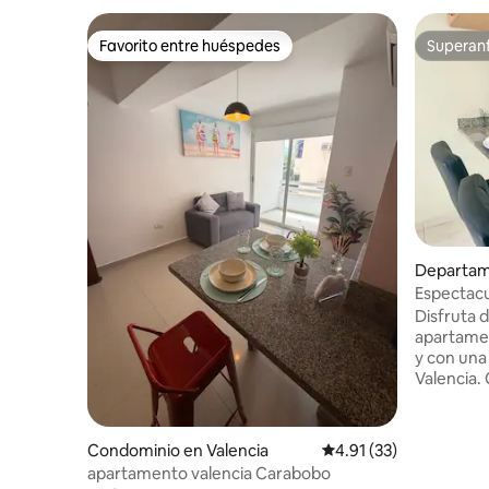
Favorito entre huéspedes
Superanf
Favorito entre huéspedes
Superanf
Departam
Espectacu
fibra ópti
Disfruta 
apartame
y con una
Valencia.
servicios 
ÓPTICA de
acondicio
Condominio en Valencia
Calificación promedio:
4.91 (33)
habitaci
apartamento valencia Carabobo
matrimoni