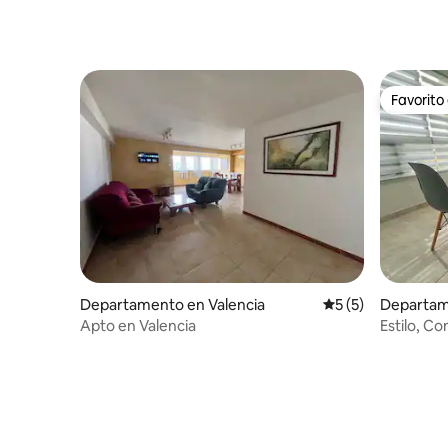
Favorito
Favorito
Departamento en Valencia
Calificación prome
5 (5)
Departam
Apto en Valencia
Estilo, C