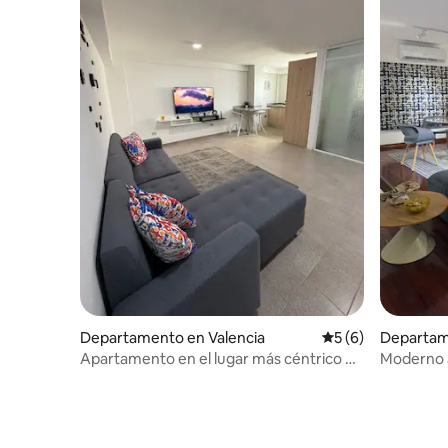
Departamento en Valencia
Calificación prome
5 (6)
Departam
Apartamento en el lugar más céntrico de
Moderno 
Valencia
para 6