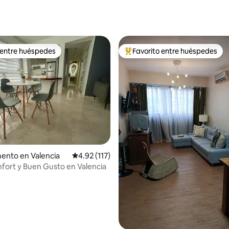
 entre huéspedes
Favorito entre huéspedes
 entre huéspedes
De los mejores en Favorito ent
dio: 5 de 5; 5 evaluaciones
ento en Valencia
Calificación promedio: 4.92 de 5; 117 evaluac
4.92 (117)
onfort y Buen Gusto en Valencia