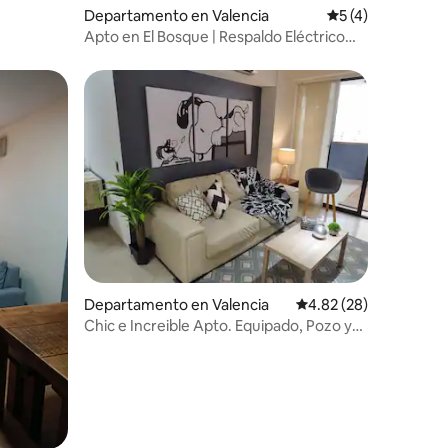
Departamento en Valencia
Calificación prom
5 (4)
Apto en El Bosque | Respaldo Eléctrico
100% y Wifi
re huéspedes
iones
Departamento en Valencia
Calificación promedio:
4.82 (28)
Chic e Increible Apto. Equipado, Pozo y
Planta