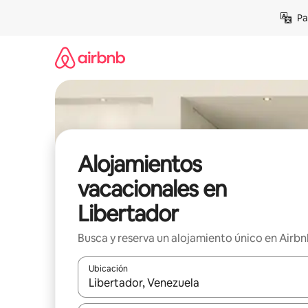
Ir
Pa
al
contenido
Alojamientos
vacacionales en
Libertador
Busca y reserva un alojamiento único en Airb
Ubicación
Cuando los resultados estén disponibles, podrás na