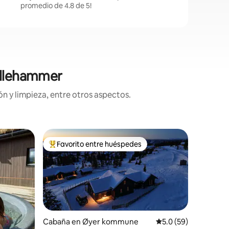
promedio de 4.8 de 5!
Lillehammer
n y limpieza, entre otros aspectos.
Cabaña e
Favorito entre huéspedes
Favor
De los mejores en Favorito entre huéspedes
De los 
Microcab
con vist
Microcab
con una d
calidad y
tiene un
baño mod
Ubicació
por suelo
Espacios 
El interne
Cabaña en Øyer kommune
Calificación promedi
5.0 (59)