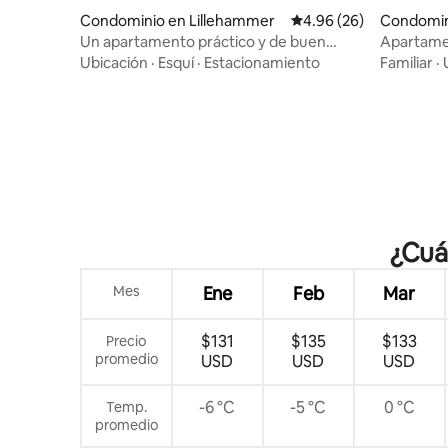
Condominio en Lillehammer
Calificación promedio:
4.96 (26)
Condomin
Un apartamento práctico y de buen
Apartame
gusto en Lillehammer
Ubicación
·
Esquí
·
Estacionamiento
Familiar
·
¿Cuál
Mes
Ene
Feb
Mar
$131
$135
$133
Precio
promedio
USD
USD
USD
-6 °C
-5 °C
0 °C
Temp.
promedio