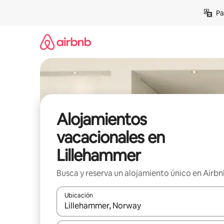
Ir
Pa
al
contenido
Alojamientos
vacacionales en
Lillehammer
Busca y reserva un alojamiento único en Airb
Ubicación
Cuando los resultados estén disponibles, podrás na