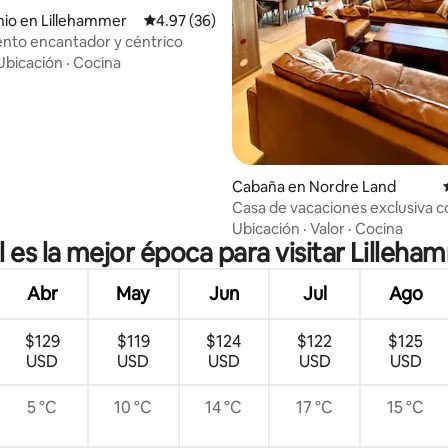
 4.96 de 5; 26 evaluaciones
io en Lillehammer
Calificación promedio: 4.97 de 5; 36 evaluac
4.97 (36)
nto encantador y céntrico
Ubicación
·
Cocina
Cabaña en Nordre Land
Casa de vacaciones exclusiva c
y mesa de billar
Ubicación
·
Valor
·
Cocina
 es la mejor época para visitar Lilleh
Abr
May
Jun
Jul
Ago
$129
$119
$124
$122
$125
USD
USD
USD
USD
USD
5 °C
10 °C
14 °C
17 °C
15 °C