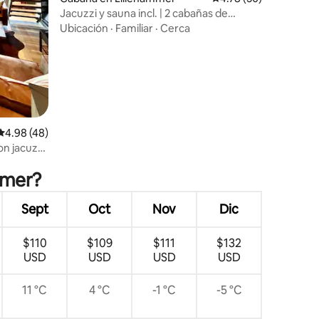
Jacuzzi y sauna incl. | 2 cabañas de
iones
diseño | Sjusjøen 18p
Ubicación
·
Familiar
·
Cerca
Calificación promedio: 4.98 de 5; 48 evaluaciones
4.98 (48)
on jacuzzi
ammer?
Sept
Oct
Nov
Dic
$110
$109
$111
$132
USD
USD
USD
USD
11 °C
4 °C
-1 °C
-5 °C