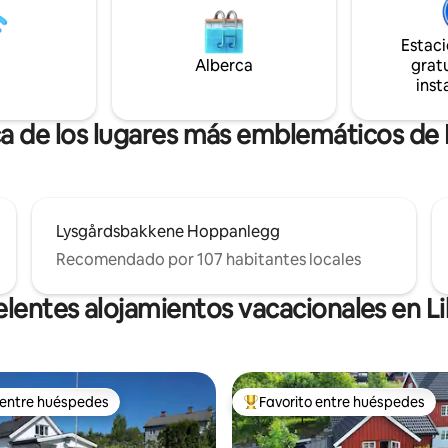
Estac
Alberca
gratu
inst
ca de los lugares más emblemáticos de
Lysgårdsbakkene Hoppanlegg
Recomendado por 107 habitantes locales
lentes alojamientos vacacionales en 
 entre huéspedes
Favorito entre huéspedes
 entre huéspedes
De los mejores en Favorito ent