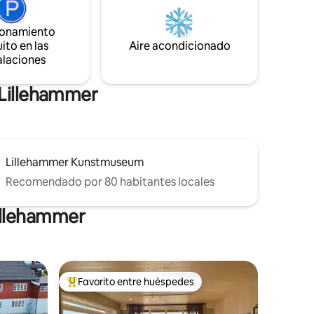
ionamiento
ito en las
Aire acondicionado
alaciones
 Lillehammer
Lillehammer Kunstmuseum
Recomendado por 80 habitantes locales
Lillehammer
Favorito entre huéspedes
re huéspedes
De los mejores en Favorito entre huéspedes