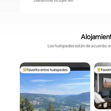
Lillehammer incluyen wifi
Alojamient
Los huéspedes están de acuerdo: es
Favorito entre huéspedes
Favor
De los mejores en Favorito entre huéspedes
De los m