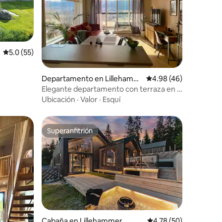
Calificación promedio: 5.0 de 5; 55 evaluaciones
5.0 (55)
iones
Departamento en Lillehamm
Calificación promedio:
4.98 (46)
er
Elegante departamento con terraza en la
azotea justo en el centro de la ciudad
Ubicación
·
Valor
·
Esquí
Superanfitrión
re huéspedes
Superanfitrión
Cabaña en Lillehammer
Calificación promedio:
4.78 (50)