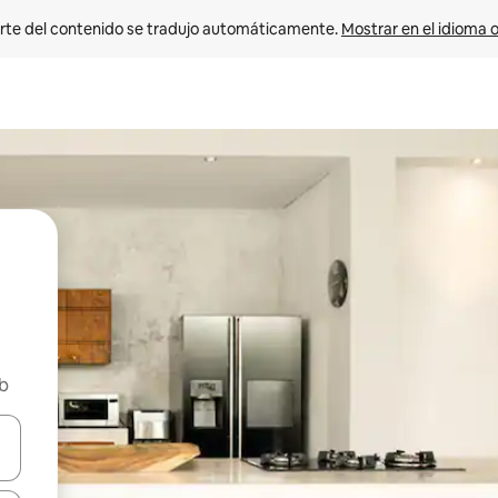
rte del contenido se tradujo automáticamente. 
Mostrar en el idioma o
nb
vegar usando las teclas de las flechas hacia arriba y hacia abajo, o b