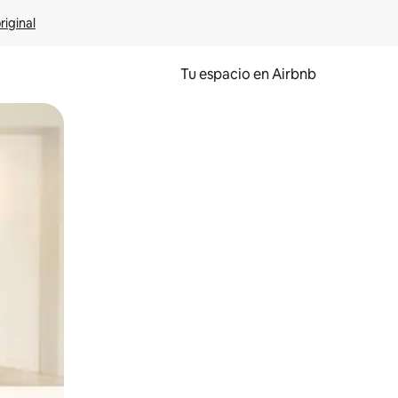
riginal
Tu espacio en Airbnb
ien tocando y deslizando la pantalla.