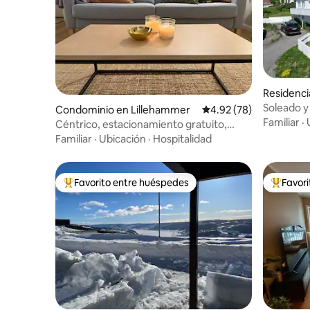
Residenci
Soleado y
Condominio en Lillehammer
Calificación promedio:
4.92 (78)
cuatro pa
Familiar
·
Céntrico, estacionamiento gratuito,
tranquilo, apto para niños
Familiar
·
Ubicación
·
Hospitalidad
Favorito entre huéspedes
Favor
De los mejores en Favorito entre huéspedes
De los m