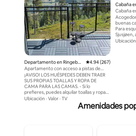
Cabaña e
Cabaña en
Sjusjøen/
Acogedor
buenas ca
Para esqu
Sjusjøen, 
Hafjell/H
Ubicación
30 minutos
a solo 10
a 15 minu
Departamento en Ringebu
Calificación promedio: 
4.94 (267)
abierta p
kommune
Apartamento con acceso a pistas de
Mesnali a 3 minuto
esquí y vistas panorámicas
¡AVISO! LOS HUÉSPEDES DEBEN TRAER
las toalla
SUS PROPIAS TOALLAS Y ROPA DE
reservars
CAMA PARA LAS CAMAS. - Si lo
250/£ 20/
prefieres, puedes alquilar toallas y ropa
traer el tuyo. Ofrecemos cam
de cama por 150 NOK por persona. - Hay
raquetas 
Ubicación
·
Valor
·
TV
almohadas y edredones para todos los
Amenidades popu
de fondo 
lugares para dormir en el apartamento.
con nosot
¡AVISO! LOS HUÉSPEDES DEBEN LIMPIAR
TODO EL APARTAMENTO ANTES DE LA
SALIDA. - Para mantener un buen nivel
de limpieza, se ha proporcionado una