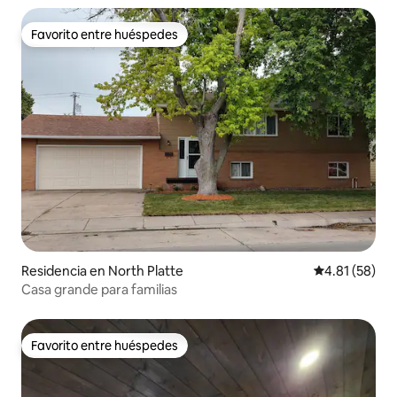
Favorito entre huéspedes
Favorito entre huéspedes
Residencia en North Platte
Calificación 
4.81 (58)
Casa grande para familias
Favorito entre huéspedes
Favorito entre huéspedes