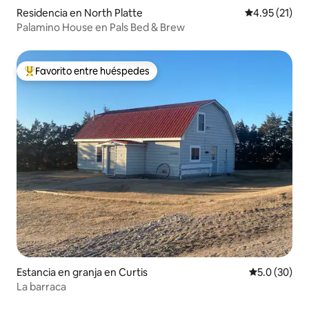
Residencia en North Platte
Calificación 
4.95 (21)
Palamino House en Pals Bed & Brew
Favorito entre huéspedes
De los mejores en Favorito entre huéspedes
Estancia en granja en Curtis
Calificación
5.0 (30)
La barraca