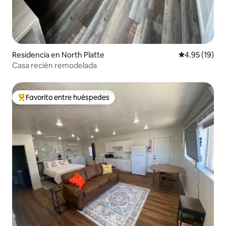
Residencia en North Platte
Calificación 
4.95 (19)
Casa recién remodelada
Favorito entre huéspedes
De los mejores en Favorito entre huéspedes