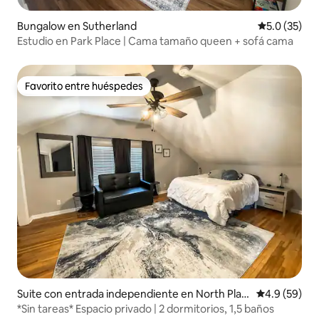
Bungalow en Sutherland
Calificación
5.0 (35)
Estudio en Park Place | Cama tamaño queen + sofá cama
Favorito entre huéspedes
Favorito entre huéspedes
Suite con entrada independiente en North Platt
Calificación
4.9 (59)
e
*Sin tareas* Espacio privado | 2 dormitorios, 1,5 baños