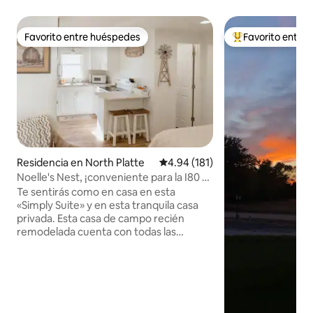
Favorito entre huéspedes
Favorito entre
Favorito entre huéspedes
De los mejores en
Residencia en North Platte
Calificación promedio: 4.94 de 5
4.94 (181)
Noelle's Nest, ¡conveniente para la I80 y
restaurantes!
Te sentirás como en casa en esta
«Simply Suite» y en esta tranquila casa
privada. Esta casa de campo recién
remodelada cuenta con todas las
comodidades modernas, incluida una
cerradura inteligente para el registro de
entrada autónomo y un televisor Roku
configurado para que puedas iniciar
sesión en tus aplicaciones de streaming
favoritas. Una cama tamaño queen y