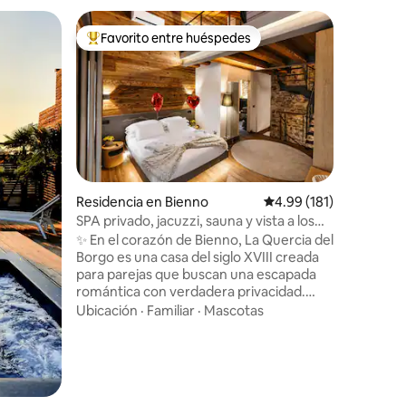
Residenc
Favorito entre huéspedes
Favorit
De los mejores en Favorito entre huéspedes
Favorit
o
Casa de p
lago de 
Hermosa 
construid
centro p
minutos de Com
renovado 
Ubicació
más altos
eléctrico
un autént
antiguo. 
iones
Residencia en Bienno
Calificación promedio: 
4.99 (181)
(excepto
SPA privado, jacuzzi, sauna y vista a los
Increíble
Alpes Luxury Home
✨ En el corazón de Bienno, La Quercia del
habitacio
Borgo es una casa del siglo XVIII creada
para dos.
para parejas que buscan una escapada
espacio p
romántica con verdadera privacidad.
de garaje
Piedra, madera y diseño acompañan a un
pagar.
Ubicación
·
Familiar
·
Mascotas
SPA privado abierto las 24 horas con
jacuzzi, sauna finlandesa y vistas alpinas.
Suite 🛏️ tamaño king con baño privado
Smart TV de 75”📺 Cama con memoria 🛋️
sofá Cocina artesanal 🍷 y cava 🌄