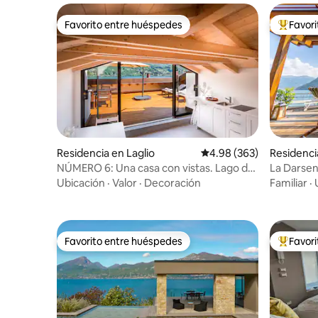
Favorito entre huéspedes
Favor
Favorito entre huéspedes
De los m
Residencia en Laglio
Calificación promedio: 
4.98 (363)
Residenci
NÚMERO 6: Una casa con vistas. Lago de
La Darsena
Como, Italia.
lago
Ubicación
·
Valor
·
Decoración
Familiar
·
Favorito entre huéspedes
Favor
Favorito entre huéspedes
De los m