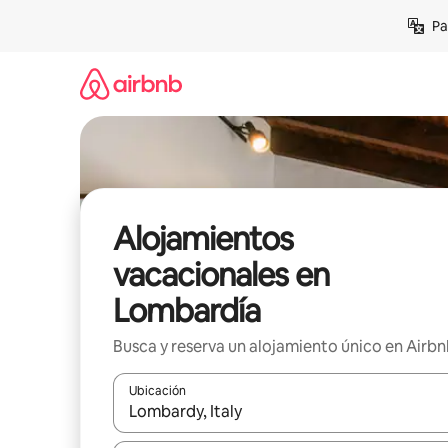
Ir
Pa
al
contenido
Alojamientos
vacacionales en
Lombardía
Busca y reserva un alojamiento único en Airb
Ubicación
Cuando los resultados estén disponibles, podrás na