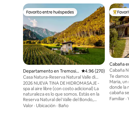
Favorito entre huéspedes
Favor
Favorito entre huéspedes
De los m
Cabaña en
Cabaña No
Departamento en Tremosin
Calificación promedio: 
4.96 (270)
Natural
Te damos 
e sul Garda
Casa Natura-Reserva Natural Valle di
Maria, un
Bondo
2026 NUEVA TINA DE HIDROMASAJE -
donde la n
spa al aire libre (con costo adicional) La
cabaña se
naturaleza es lo que somos. Estás en la
excepcion
Familiar
·
Reserva Natural del Valle del Bondo,
acceso, u
entre vastos prados y verdes bosques
Valor
·
Ubicación
·
Baño
ofrece tot
con vista al lago de Garda. Lejos de las
comodidad. A su alrededor, no 
multitudes, a una altitud de 600 metros,
más que e
pero cerca de las playas (a solo 9 km),
y una vis
Tremosine sul Garda ofrece vistas