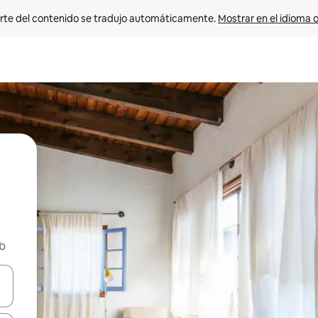
rte del contenido se tradujo automáticamente. 
Mostrar en el idioma o
nb
vegar usando las teclas de las flechas hacia arriba y hacia abajo, o b