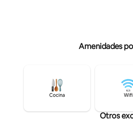
las monta
impresionantes, una cultura rural y
cambia co
muchos deportes. Los amplios espacios
que te aco
abiertos garantizan unas vistas
encontrar
maravillosas de las montañas y un clima
tus seres
fresco incluso en verano, ya que en el
valle sopla una brisa extraordinaria.
Amenidades pop
Cocina
Wifi
Otros exc