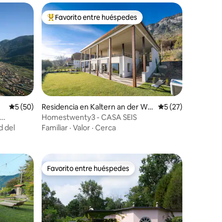
Favorito entre huéspedes
re huéspedes
De los mejores en Favorito entre huéspedes
iones
Calificación promedio: 5 de 5; 50 evaluaciones
5 (50)
Residencia en Kaltern an der Wei
Calificación prome
5 (27)
nstraße
Homestwenty3 - CASA SEIS
d del
Familiar
·
Valor
·
Cerca
Favorito entre huéspedes
re huéspedes
Favorito entre huéspedes