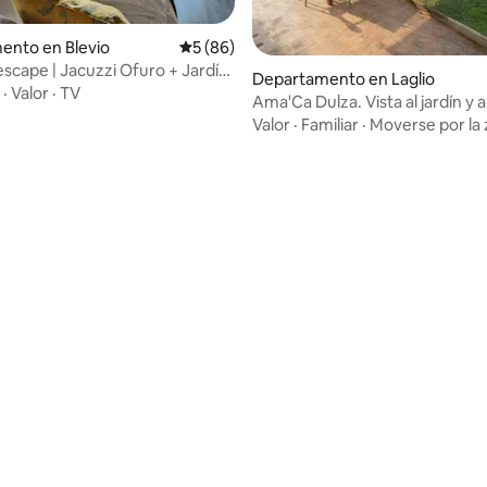
ento en Blevio
Calificación promedio: 5 de 5; 86 evaluac
5 (86)
scape | Jacuzzi Ofuro + Jardín
io: 5 de 5; 21 evaluaciones
Departamento en Laglio
·
Valor
·
TV
Ama'Ca Dulza. Vista al jardín y a
Valor
·
Familiar
·
Moverse por la