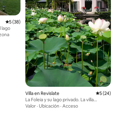
iones
Calificación promedio: 5 de 5; 38 evaluaciones
5 (38)
l lago
 zona
Villa en Revislate
Calificación promed
5 (24)
La Foleia y su lago privado. La villa
octogonal
Valor
·
Ubicación
·
Acceso