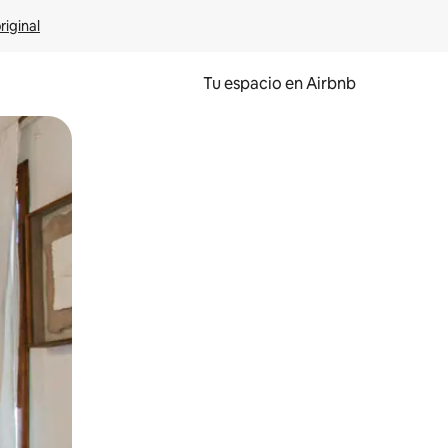
riginal
Tu espacio en Airbnb
ien tocando y deslizando la pantalla.