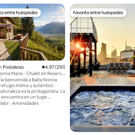
ito entre huéspedes
Favorito entre huéspedes
ejores en Favorito entre huéspedes
Favorito entre huéspedes
 Postalesio
Calificación promedio: 4.97 de 5; 210 evaluac
4.97 (210)
nna Maria - Chalet en Reserva
4.96 de 5; 270 evaluaciones
la bienvenida a Baita Nonna
 refugio íntimo y auténtico
aturaleza es la protagonista. La
 encuentra en un lugar
almente aislado pero de fácil
Valor
·
Amenidades
n equilibrio poco común que
al privacidad sin sacrificar la
hay nada
l bosque, el aroma de la resina
ta impresionante que se abre a