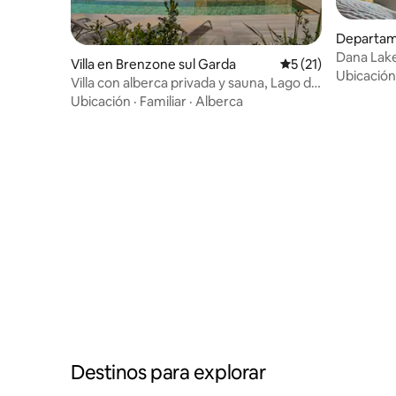
Departam
Dana Lake
Villa en Brenzone sul Garda
Calificación promed
5 (21)
| Blevio
Ubicación
Villa con alberca privada y sauna, Lago de
Garda
Ubicación
·
Familiar
·
Alberca
Destinos para explorar