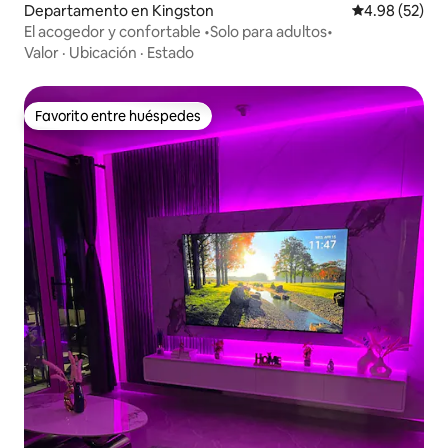
Departamento en Kingston
Calificación p
4.98 (52)
El acogedor y confortable •Solo para adultos•
Valor
·
Ubicación
·
Estado
Favorito entre huéspedes
Favorito entre huéspedes