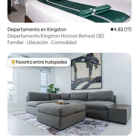
Departamento en Kingston
Calificación 
4.82 (17)
Departamento Kingston Horizon Retreat (2E)
Familiar
·
Ubicación
·
Comodidad
Favorito entre huéspedes
De los mejores en Favorito entre huéspedes