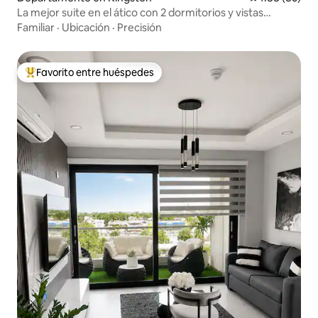
La mejor suite en el ático con 2 dormitorios y vistas
increíbles
Familiar
·
Ubicación
·
Precisión
Favorito entre huéspedes
De los mejores en Favorito entre huéspedes