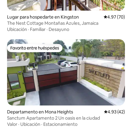
Lugar para hospedarte en Kingston
Calificación p
4.97 (70)
The Nest Cottage Montañas Azules, Jamaica
Ubicación
·
Familiar
·
Desayuno
Favorito entre huéspedes
Favorito entre huéspedes
Departamento en Mona Heights
Calificación 
4.93 (42)
Sanctum Apartamento 2 Un oasis en la ciudad
Valor
·
Ubicación
·
Estacionamiento