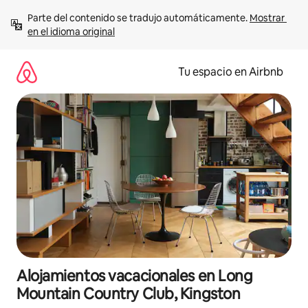
Ir
Parte del contenido se tradujo automáticamente. 
Mostrar 
al
en el idioma original
contenido
Tu espacio en Airbnb
Alojamientos vacacionales en Long
Mountain Country Club, Kingston