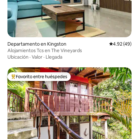
Departamento en Kingston
Calificación 
4.92 (49)
Alojamientos Tcs en The Vineyards
Ubicación
·
Valor
·
Llegada
Favorito entre huéspedes
De los mejores en Favorito entre huéspedes