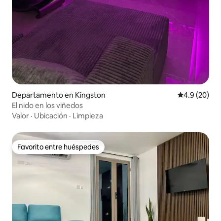
Departamento en Kingston
Calificación
4.9 (20)
El nido en los viñedos
Valor
·
Ubicación
·
Limpieza
Favorito entre huéspedes
Favorito entre huéspedes