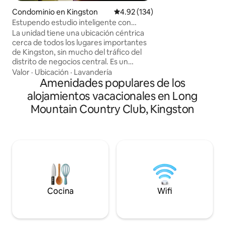
nuestro verde jard
Condominio en Kingston
Calificación promedio: 4.92 de 5
4.92 (134)
pájaros durante el 
Estupendo estudio inteligente con
durante la noche. 
piscina y vistas a la ciudad
La unidad tiene una ubicación céntrica
explorar el Museo
cerca de todos los lugares importantes
House, restaurante
de Kingston, sin mucho del tráfico del
y supermercados, 
distrito de negocios central. Es un
distancia a pie y o
estudio único y cuidado, decorado con
Valor
·
Ubicación
·
Lavandería
coche. ¡Bienvenid
sensibilidades refinadas de la era
Amenidades populares de los
nos encantaría ho
moderna de mediados de siglo. Viene
alojamientos vacacionales en Long
totalmente equipado con todas las
Mountain Country Club, Kingston
comodidades necesarias para tener una
experiencia hogareña. Ubicado en una
comunidad tranquila y de clase
trabajadora a poca distancia a pie del
hospital, la oficina de correos, la iglesia, el
bar de ron, el supermercado, el mercado
de agricultores, la estación de policía, la
farmacia y el cajero automático.
Cocina
Wifi