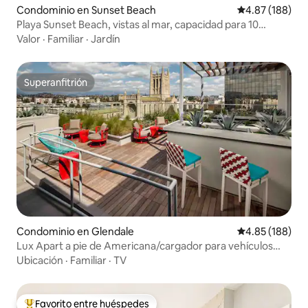
Condominio en Sunset Beach
Calificación pr
4.87 (188)
Playa Sunset Beach, vistas al mar, capacidad para 10
personas
Valor
·
Familiar
·
Jardín
Superanfitrión
Superanfitrión
Condominio en Glendale
Calificación pr
4.85 (188)
Lux Apart a pie de Americana/cargador para vehículos
eléctricos
Ubicación
·
Familiar
·
TV
Favorito entre huéspedes