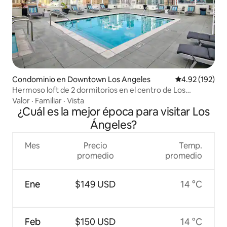
Condominio en Downtown Los Angeles
Calificación p
4.92 (192)
Hermoso loft de 2 dormitorios en el centro de Los
Ángeles con piscina en la azotea
Valor
·
Familiar
·
Vista
¿Cuál es la mejor época para visitar Los
Ángeles?
Mes
Precio
Temp.
promedio
promedio
Ene
$149 USD
14 °C
Feb
$150 USD
14 °C