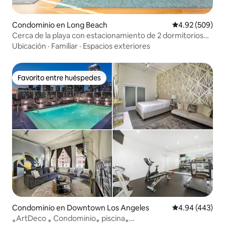
Condominio en Long Beach
Calificación pr
4.92 (509)
Cerca de la playa con estacionamiento de 2 dormitorios
(TAMAÑO KING)/2 baños
Ubicación
·
Familiar
·
Espacios exteriores
Favorito entre huéspedes
Favorito entre huéspedes
Condominio en Downtown Los Angeles
Calificación pr
4.94 (443)
⁎ArtDeco ⁎ Condominio⁎ piscina⁎