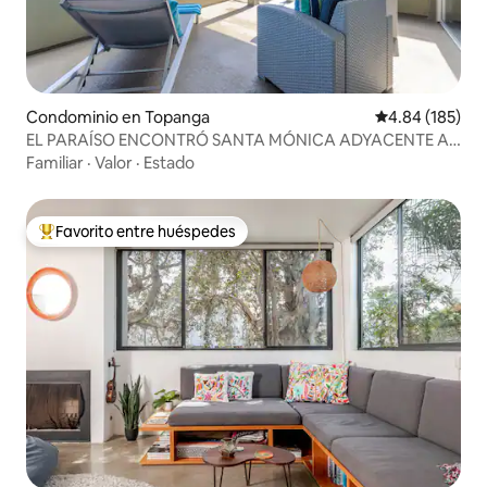
Condominio en Topanga
Calificación pr
4.84 (185)
EL PARAÍSO ENCONTRÓ SANTA MÓNICA ADYACENTE A 2
dormitorios
Familiar
·
Valor
·
Estado
Favorito entre huéspedes
De los mejores en Favorito entre huéspedes