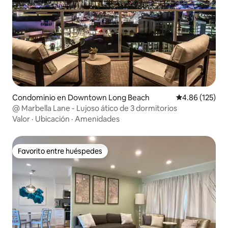
Condominio en Downtown Long Beach
Calificación p
4.86 (125)
@ Marbella Lane - Lujoso ático de 3 dormitorios
Valor
·
Ubicación
·
Amenidades
Favorito entre huéspedes
Favorito entre huéspedes