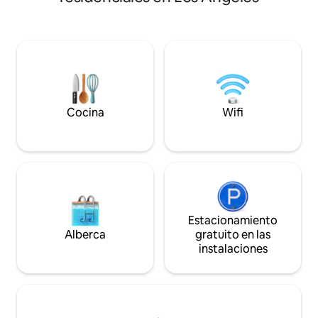
encontrar en ning
tamaño king, persianas, un escritorio
nuestros techos de
que da al jardín y un fabuloso
cama con dosel i
estacionamiento. Este soleado
nuestro objetivo es
departamento en el piso superior
querer salir del es
también tiene una fresca brisa del
que Los Ángeles ti
océano con la que generalmente
como estar a poca
puedes contar. Es más bien un dúplex, ya
de Convenciones 
que solo compartimos una pared con
Crystalpto Arena.
Cocina
Wifi
una unidad contigua. ¡A 4 minutos de
gratuito incluido!
canchas de pickleball públicas o privadas!
Estacionamiento
Alberca
gratuito en las
instalaciones