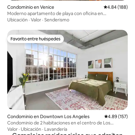
Condominio en Venice
Calificación pr
4.84 (188)
Moderno apartamento de playa con oficina en
Marina/Venice
Ubicación
·
Valor
·
Senderismo
Favorito entre huéspedes
Favorito entre huéspedes
Condominio en Downtown Los Angeles
Calificación p
4.89 (157)
Condominio de 2 habitaciones en el centro de Los
Ángeles con piscina en la azotea y estacionamiento
Valor
·
Ubicación
·
Lavandería
gratuito