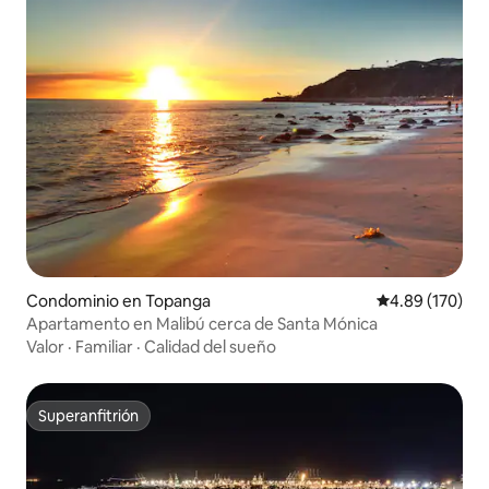
Condominio en Topanga
Calificación pr
4.89 (170)
Apartamento en Malibú cerca de Santa Mónica
Valor
·
Familiar
·
Calidad del sueño
Superanfitrión
Superanfitrión