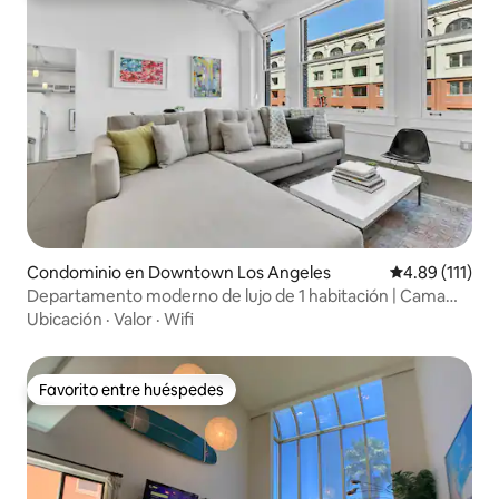
Condominio en Downtown Los Angeles
Calificación p
4.89 (111)
Departamento moderno de lujo de 1 habitación | Cama
tamaño king | Estacionamiento gratuito
Ubicación
·
Valor
·
Wifi
Favorito entre huéspedes
Favorito entre huéspedes