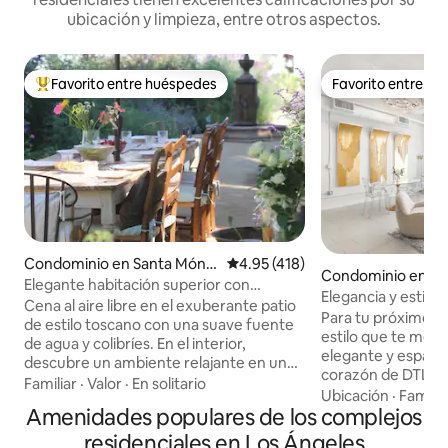
ubicación y limpieza, entre otros aspectos.
Favorito entre huéspedes
Favorito entre h
De los mejores en Favorito entre huéspedes
Favorito entre h
Condominio en Santa Mónic
Calificación promedio: 4.95 de 5
4.95 (418)
Condominio en D
a
Elegante habitación superior con
Los Angeles
Elegancia y estilo 
comedor en el patio del jardín
Cena al aire libre en el exuberante patio
Ángeles (1 dormit
Para tu próximo via
de estilo toscano con una suave fuente
gratuito, piscina)
estilo que te mer
de agua y colibríes. En el interior,
elegante y espaci
descubre un ambiente relajante en un
corazón de DTLA.
espacio con muebles clásicos y
Familiar
·
Valor
·
En solitario
nuestro alojamien
Ubicación
·
Familia
atemporales y un rellano con vista al
Amenidades populares de los complejos
meticulosamente p
patio trasero. Un encantador
huéspedes el tipo
departamento de 1 recámara con cama
residenciales en Los Ángeles