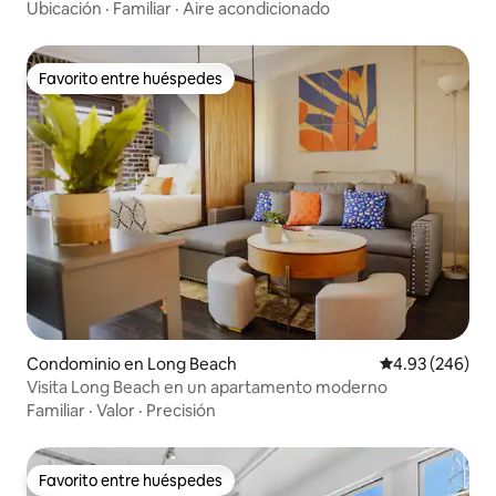
Gimnasio⁎Estacionamiento gratuito⁎Jacuzzi
Ubicación
·
Familiar
·
Aire acondicionado
Favorito entre huéspedes
Favorito entre huéspedes
Condominio en Long Beach
Calificación pr
4.93 (246)
Visita Long Beach en un apartamento moderno
Familiar
·
Valor
·
Precisión
Favorito entre huéspedes
Favorito entre huéspedes