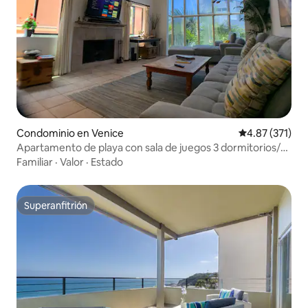
Condominio en Venice
Calificación p
4.87 (371)
Apartamento de playa con sala de juegos 3 dormitorios/3
baños
Familiar
·
Valor
·
Estado
Superanfitrión
Superanfitrión