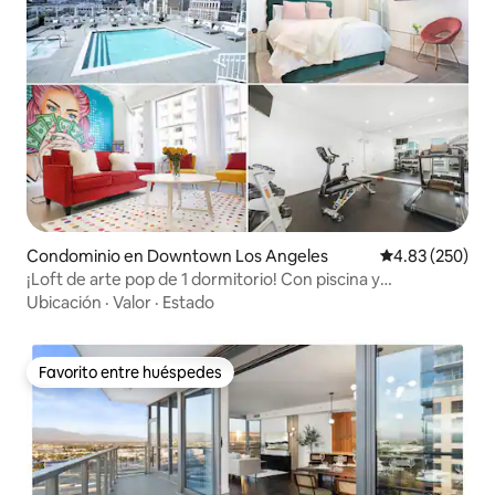
Condominio en Downtown Los Angeles
Calificación pr
4.83 (250)
¡Loft de arte pop de 1 dormitorio! Con piscina y
aparcamiento + Airbnbfriendly
Ubicación
·
Valor
·
Estado
Favorito entre huéspedes
Favorito entre huéspedes