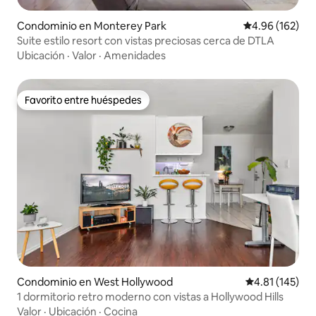
Condominio en Monterey Park
Calificación pr
4.96 (162)
Suite estilo resort con vistas preciosas cerca de DTLA
Ubicación
·
Valor
·
Amenidades
Favorito entre huéspedes
Favorito entre huéspedes
Condominio en West Hollywood
Calificación p
4.81 (145)
1 dormitorio retro moderno con vistas a Hollywood Hills
Valor
·
Ubicación
·
Cocina