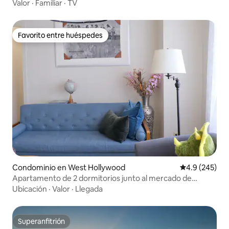
de 1 dormitorio
Valor
·
Familiar
·
TV
Favorito entre huéspedes
Favorito entre huéspedes
Condominio en West Hollywood
Calificación p
4.9 (245)
Apartamento de 2 dormitorios junto al mercado de
agricultores
Ubicación
·
Valor
·
Llegada
Superanfitrión
Superanfitrión