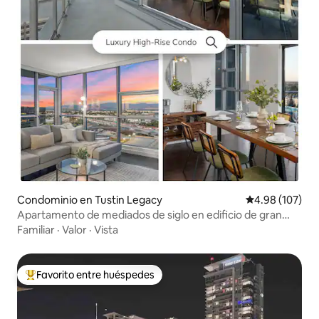
Condominio en Tustin Legacy
Calificación pr
4.98 (107)
Apartamento de mediados de siglo en edificio de gran
altura | Vistas a la ciudad
Familiar
·
Valor
·
Vista
Favorito entre huéspedes
De los mejores en Favorito entre huéspedes