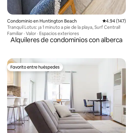
Condominio en Huntington Beach
Calificación pr
4.94 (147)
Tranquil Lotus: ¡a 1 minuto a pie de la playa, Surf Central!
Familiar
·
Valor
·
Espacios exteriores
Alquileres de condominios con alberca
Favorito entre huéspedes
Favorito entre huéspedes