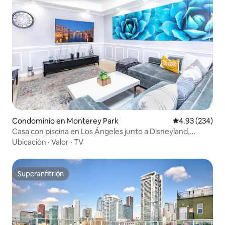
Condominio en Monterey Park
Calificación pr
4.93 (234)
Casa con piscina en Los Ángeles junto a Disneyland,
Hollywood y el centro de Los Ángeles
Ubicación
·
Valor
·
TV
Superanfitrión
Superanfitrión