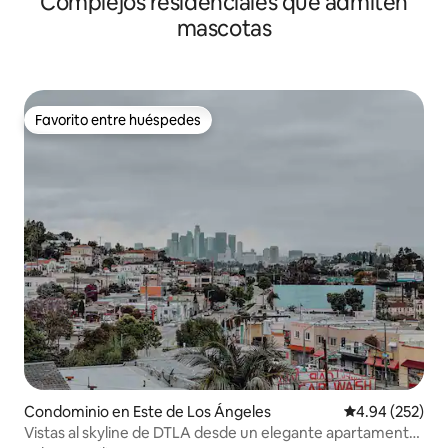
Complejos residenciales que admiten
mascotas
Favorito entre huéspedes
Favorito entre huéspedes
Condominio en Este de Los Ángeles
Calificación pr
4.94 (252)
Vistas al skyline de DTLA desde un elegante apartamento