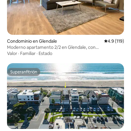
Condominio en Glendale
Calificación 
4.9 (119)
Moderno apartamento 2/2 en Glendale, con
estacionamiento, lavadora y secadora
Valor
·
Familiar
·
Estado
Superanfitrión
Superanfitrión