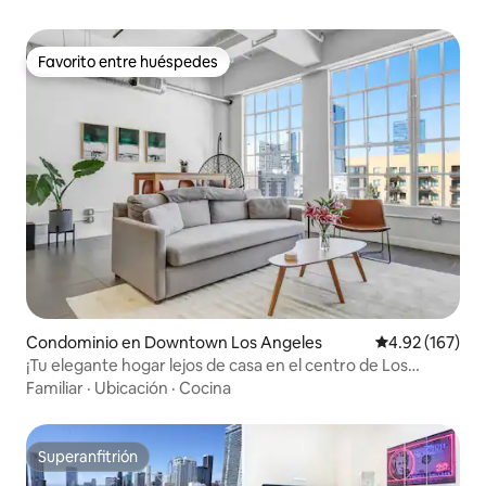
Favorito entre huéspedes
Favorito entre huéspedes
Condominio en Downtown Los Angeles
Calificación p
4.92 (167)
¡Tu elegante hogar lejos de casa en el centro de Los
Ángeles!
Familiar
·
Ubicación
·
Cocina
Superanfitrión
Superanfitrión