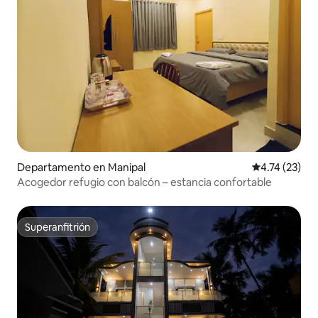
Departamento en Manipal
Calificación 
4.74 (23)
Acogedor refugio con balcón – estancia confortable
Superanfitrión
Superanfitrión