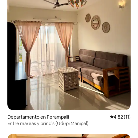
Departamento en Perampalli
Calificación 
4.82 (11)
Entre mareas y brindis (Udupi Manipal)