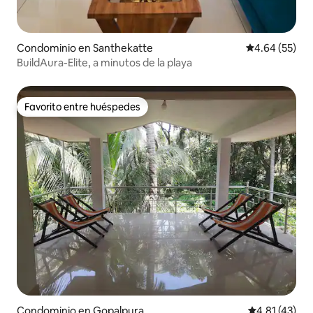
Condominio en Santhekatte
Calificación p
4.64 (55)
BuildAura-Elite, a minutos de la playa
Favorito entre huéspedes
Favorito entre huéspedes
Condominio en Gopalpura
Calificación 
4.81 (43)