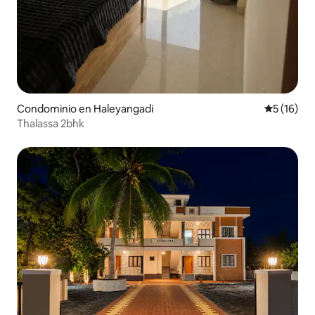
Condominio en Haleyangadi
Calificaci
5 (16)
Thalassa 2bhk