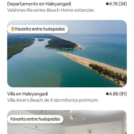
Departamento en Haleyangadi
Calificación 
4.76 (34)
Vaishnavi Reveries-Beach Home estancias
Favorito entre huéspedes
De los mejores en Favorito entre huéspedes
Villa en Haleyangadi
Calificación 
4.86 (81)
Villa Alvin's Beach de 4 dormitorios prémium
Favorito entre huéspedes
Favorito entre huéspedes