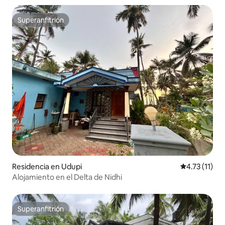
Superanfitrión
Superanfitrión
Residencia en Udupi
Calificación 
4.73 (11)
Alojamiento en el Delta de Nidhi
Superanfitrión
Superanfitrión