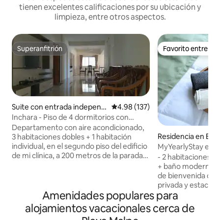
tienen excelentes calificaciones por su ubicación y
limpieza, entre otros aspectos.
Superanfitrión
Favorito entre h
Superanfitrión
Favorito entre h
Suite con entrada independi
Calificación promedio: 4.98 de 5
4.98 (137)
ente en Udupi
Inchara - Piso de 4 dormitorios con
aparcamiento en la ciudad de Udupi
Departamento con aire acondicionado,
Residencia en Br
3 habitaciones dobles + 1 habitación
individual, en el segundo piso del edificio
MyYearlyStay en U
de mi clínica, a 200 metros de la parada
- 2 habitaciones c
de autobús principal y de los hospitales
+ baño moderno - 
Adarsha y City. Enfrente se encuentra
de bienvenida de c
Prasad Netralaya. Hay estacionamiento
privada y estacio
disponible en las instalaciones. Las llaves
Amenidades populares para
Cocina totalmente equ
se entregarán al realizar el check-in y los
ilimitado, Netflix 
alojamientos vacacionales cerca de
huéspedes tendrán acceso completo
Bluetooth. Relájate