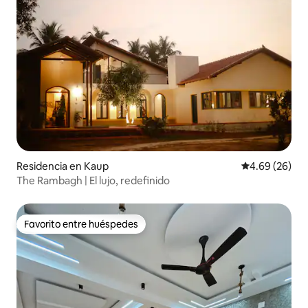
Residencia en Kaup
Calificación p
4.69 (26)
The Rambagh | El lujo, redefinido
Favorito entre huéspedes
Favorito entre huéspedes