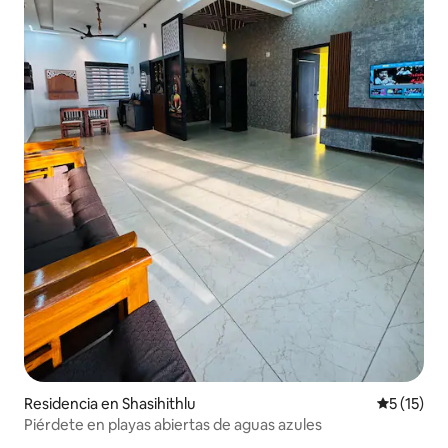
Residencia en Shasihithlu
Calificaci
5 (15)
Piérdete en playas abiertas de aguas azules