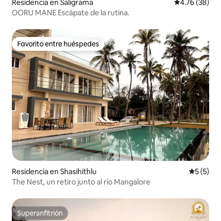
Residencia en Saligrama
Calificación 
4.76 (38)
OORU MANE Escápate de la rutina.
Favorito entre huéspedes
Favorito entre huéspedes
Residencia en Shasihithlu
Calificac
5 (5)
The Nest, un retiro junto al río Mangalore
Superanfitrión
Superanfitrión