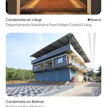
Condominio en Udupi
Nuevo aloj
Nuevo
Departamento Nakshatra Pearl Malpe Coastal Living
Condominio en Belman
El ático en Roy Mansion