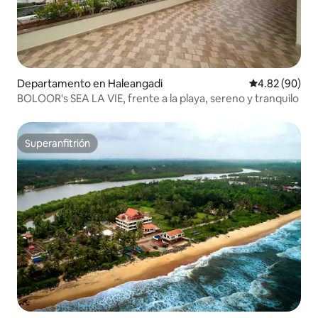
Departamento en Haleangadi
Calificación p
4.82 (90)
BOLOOR's SEA LA VIE, frente a la playa, sereno y tranquilo
Superanfitrión
Superanfitrión