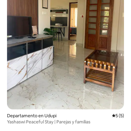
Departamento en Udupi
Calificac
5 (5)
Yashaswi Peaceful Stay | Parejas y familias