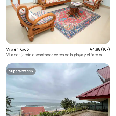
Villa en Kaup
Calificación pr
4.88 (107)
Villa con jardín encantador cerca de la playa y el faro de
Kaup
Superanfitrión
Superanfitrión