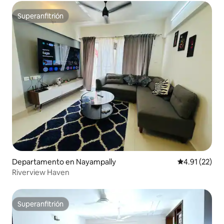
Superanfitrión
Superanfitrión
Departamento en Nayampally
Calificación 
4.91 (22)
Riverview Haven
Superanfitrión
Superanfitrión