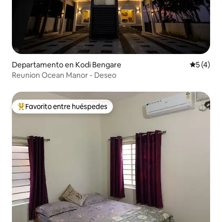
Departamento en Kodi Bengare
Calificac
5 (4)
Reunion Ocean Manor - Deseo
Favorito entre huéspedes
De los mejores en Favorito entre huéspedes