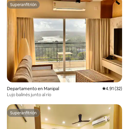
Superanfitrión
Superanfitrión
Departamento en Manipal
Calificación 
4.91 (32)
Lujo balinés junto al río
Superanfitrión
Superanfitrión