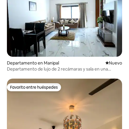
Departamento en Manipal
Nuevo aloj
Nuevo
Departamento de lujo de 2 recámaras y sala en una
ubicación tranquila
Favorito entre huéspedes
Favorito entre huéspedes