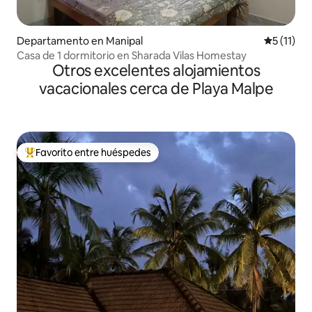
Departamento en Manipal
Calificaci
5 (11)
Casa de 1 dormitorio en Sharada Vilas Homestay
Otros excelentes alojamientos
vacacionales cerca de Playa Malpe
Favorito entre huéspedes
De los mejores en Favorito entre huéspedes