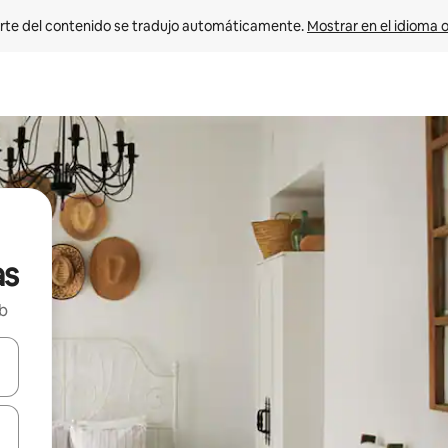
rte del contenido se tradujo automáticamente. 
Mostrar en el idioma o
as
nb
vegar usando las teclas de las flechas hacia arriba y hacia abajo, o b