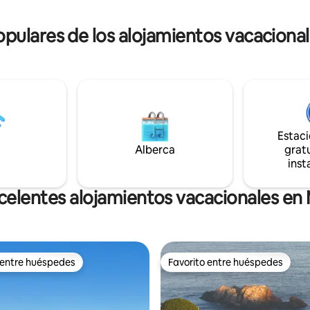
 A metros de Arena Pupuya
y el mar a lo lejos. Además, pod
aparcar su vehículo al lado de l
ulares de los alojamientos vacaciona
.
Estac
Alberca
gratu
inst
celentes alojamientos vacacionales en
 entre huéspedes
Favorito entre huéspedes
 entre huéspedes
Favorito entre huéspedes