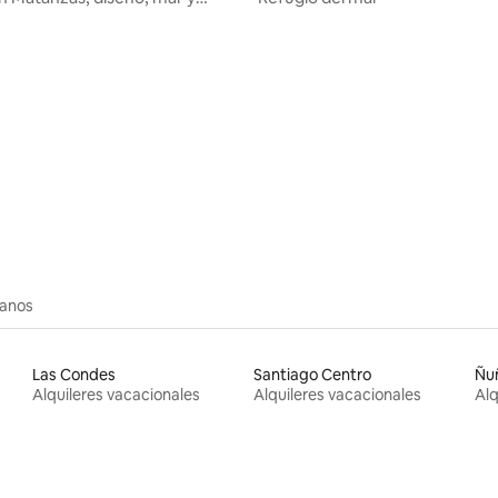
: 4.75 de 5; 8 evaluaciones
canos
Las Condes
Santiago Centro
Ñu
Alquileres vacacionales
Alquileres vacacionales
Alq