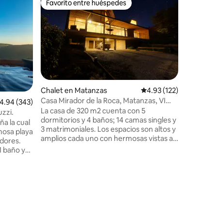
Favorito entre huéspedes
Favorit
re huéspedes
Favorito entre huéspedes
Favorit
La Casa d
La Casa d
oceano, 
"Vista al
privado, 
Cuenta c
rampa de
de Bici. La casa, sencilla, esta pensado
para goza
Chalet en Matanzas
Calificación promedio: 
4.93 (122)
privilegia
Casa Mirador de la Roca, Matanzas, VI
iones
alificación promedio: 4.94 de 5; 343 evaluaciones
4.94 (343)
mas directa hac
Región
La casa de 320 m2 cuenta con 5
vanguardista es tipica
zzi.
dormitorios y 4 baños; 14 camas singles y
firmada F
a la cual
3 matrimoniales. Los espacios son altos y
estrella 
rmosa playa
amplios cada uno con hermosas vistas al
dores.
mar y campo, ideal para compartir con
1 baño y
amigos o varias familias. Cocina full
r que se
equipada y Hotube. A 5 minutos en auto
inda
de la playa de Matanzas y/o Pupuya,
 de Hot
donde realizar deportes acuáticos,
sta a la
paseos a caballos, circuitos bicicletas y
os
motos. Hay excelentes clubes y
ogra
restaurantes de alta gastronomía y
 Matanzas