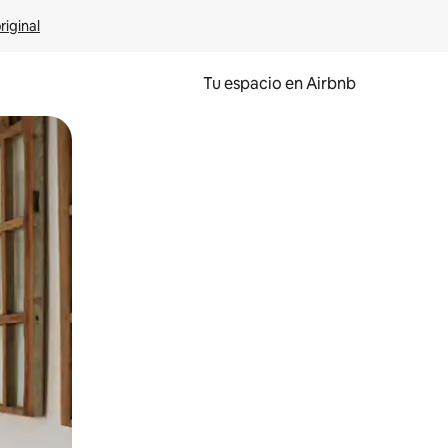
riginal
Tu espacio en Airbnb
ien tocando y deslizando la pantalla.