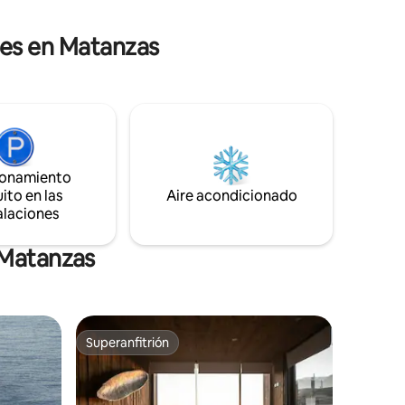
comida local. Barrio tranquilo y muy
rán
seguro.
a cabaña.
les en Matanzas
ionamiento
ito en las
Aire acondicionado
alaciones
 Matanzas
Superanfitrión
Superanfitrión