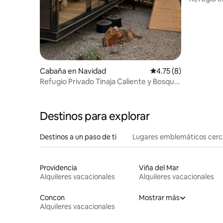
calma.
Cabaña en Navidad
Calificación promedio
4.75 (8)
Refugio Privado Tinaja Caliente y Bosque
Nativo
Destinos para explorar
Destinos a un paso de ti
Lugares emblemáticos cer
Providencia
Viña del Mar
Alquileres vacacionales
Alquileres vacacionales
Concon
Mostrar más
Alquileres vacacionales