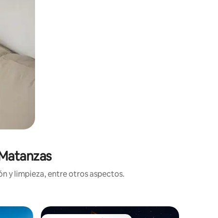
 Matanzas
n y limpieza, entre otros aspectos.
Residenc