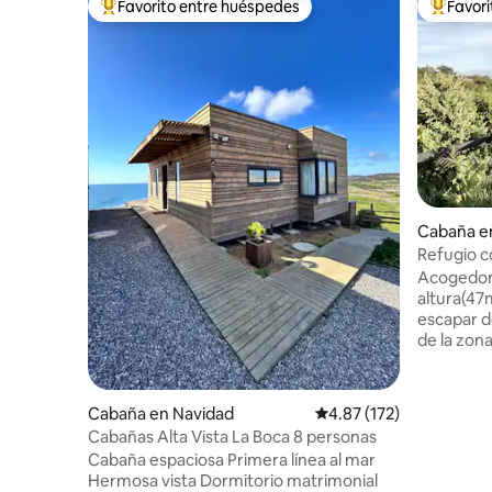
Favorito entre huéspedes
Favor
De los mejores en Favorito entre huéspedes
De los m
Cabaña e
a
Refugio 
Acogedor 
altura(47m
escapar d
de la zon
valles, qu
pasos de l
supermercados. Serv
Cabaña en Navidad
Calificación promedio: 
4.87 (172)
$38.500 por 
Cabañas Alta Vista La Boca 8 personas
Distancia
Cabaña espaciosa Primera línea al mar
A 2,5km d
Hermosa vista Dormitorio matrimonial
de Matanzas. - A 24km de P