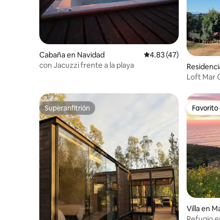
Cabaña en Navidad
Calificación promedio:
4.83 (47)
con Jacuzzi frente a la playa
Residenci
puya
Loft Mar C
Superanfitrión
Favorito
Superanfitrión
Favorito
Villa en 
Refugio e