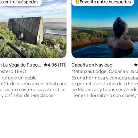
ito entre huéspedes
Favorito entre huéspedes
ejores en Favorito entre huéspedes
De los mejores en Favorito ent
n La Vega de Pupuy
Calificación promedio: 4.96 de 5; 111 evaluac
4.96 (111)
Cabaña en Navidad
C
costero TEVO
Matanzas Lodge, Cabaña y Jacu
refugio en doble
Es una hermosa y cómoda cabañ
t2), de diseño único. Ideal para
te permitirá disfrutar de la he
el viento costero característico
de Matanzas y todos sus alrede
a y disfrutar de templados
Tienes 1 dormitorio con closet, 
ebradas y naturaleza virgen. A
cocina junto a un living comedo
a playa, restaurantes y
comunica directamente a una l
icio de HOT TUB
terraza donde podrán disfrutar
4.87 de 5; 172 evaluaciones
estadías de 2 noches.
Tub el cual tiene una hermosa vi
s: - A 2min de supermercado. -
quebrada de Matanzas. Todos l
e La Vega de pupuya. - A 4km
recintos tienen una vista que l
uertecillo.
dominar sector de la quebrada