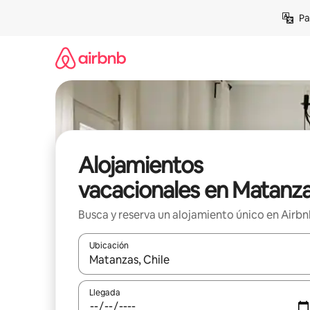
Ir
Pa
al
contenido
Alojamientos
vacacionales en Matanz
Busca y reserva un alojamiento único en Airb
Ubicación
Cuando los resultados estén disponibles, podrás na
Llegada