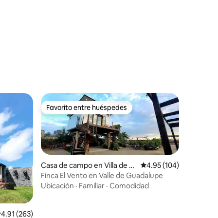
Favorito entre huéspedes
Favorito entre huéspedes
Casa de campo en Villa de J
Calificación promedio: 
4.95 (104)
uárez
Finca El Vento en Valle de Guadalupe
Ubicación
·
Familiar
·
Comodidad
iones
alificación promedio: 4.91 de 5; 263 evaluaciones
4.91 (263)