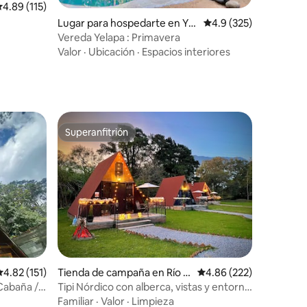
iones
alificación promedio: 4.89 de 5; 115 evaluaciones
4.89 (115)
Lugar para hospedarte en Yel
Calificación promedio:
4.9 (325)
apa
Vereda Yelapa : Primavera
Valor
·
Ubicación
·
Espacios interiores
Superanfitrión
Superanfitrión
iones
alificación promedio: 4.82 de 5; 151 evaluaciones
4.82 (151)
Tienda de campaña en Río Bl
Calificación promedio: 
4.86 (222)
anco
Cabaña /
Tipi Nórdico con alberca, vistas y entorno
natural
Familiar
·
Valor
·
Limpieza