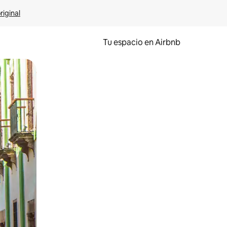
riginal
Tu espacio en Airbnb
ien tocando y deslizando la pantalla.