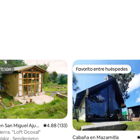
4.92 de 5; 193 evaluaciones
itrión
Favorito entre huéspedes
itrión
Favorito entre huéspedes
en San Miguel Ajusc
Calificación promedio: 4.88 de 5; 133 evaluac
4.88 (133)
ierra. "Loft Ocoxal"
Cabaña en Mazamitla
C
Valor
·
Senderismo