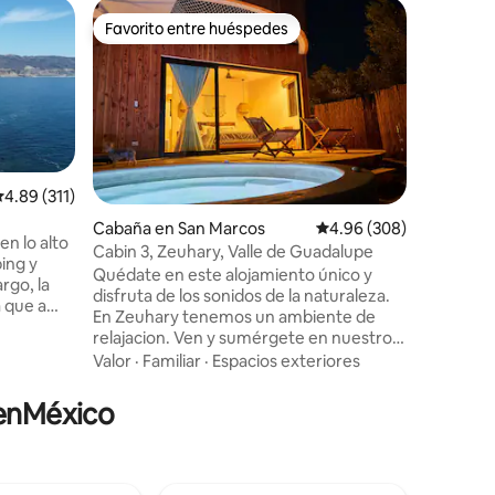
Cabaña e
Favorito entre huéspedes
Favorit
Favorito entre huéspedes
Favorit
Cabañita
Disfruta 
bosque. 
el canto 
aprovech
tu tribu 
Familiar
·
se puede.
min del c
alificación promedio: 4.89 de 5; 311 evaluaciones
4.89 (311)
o a 5 min
Cabaña en San Marcos
Calificación promedio: 
4.96 (308)
iones
llevará a
n lo alto
Cabin 3, Zeuhary, Valle de Guadalupe
todo el t
ing y
Quédate en este alojamiento único y
el centr
argo, la
disfruta de los sonidos de la naturaleza.
fines. La
a que a
En Zeuhary tenemos un ambiente de
vegetació
s acceso
relajacion. Ven y sumérgete en nuestro
ulum
jacuzzi al aire libre con vista al viñedo,
Valor
·
Familiar
·
Espacios exteriores
asar una
disfruta de leer un libro en nuestra red
areja,
exterior, pasear por puentes colgantes,
 enMéxico
on mesa y
cine al aire libre o simplemente disfrutar
conoce y
de las maravillosas vistas que tenemos
cuerdo
para ti. Nos enfocamos en brindarte
todas las comodidades posibles en un