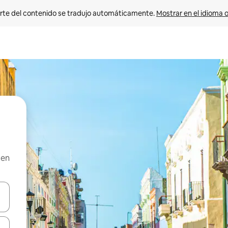
rte del contenido se tradujo automáticamente. 
Mostrar en el idioma o
 en
vegar usando las teclas de las flechas hacia arriba y hacia abajo, o b