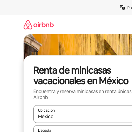
Ir
Pa
al
contenido
Renta de minicasas
vacacionales en México
Encuentra y reserva minicasas en renta únicas
Airbnb
Ubicación
Cuando los resultados estén disponibles, podrás na
Llegada