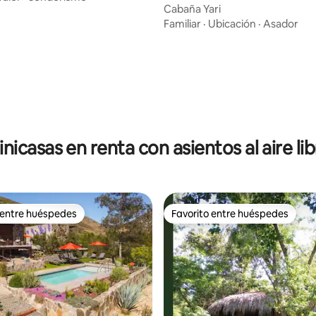
Cabaña Yari
Familiar
·
Ubicación
·
Asador
4.92 de 5; 101 evaluaciones
nicasas en renta con asientos al aire li
 entre huéspedes
Favorito entre huéspedes
 entre huéspedes
Favorito entre huéspedes