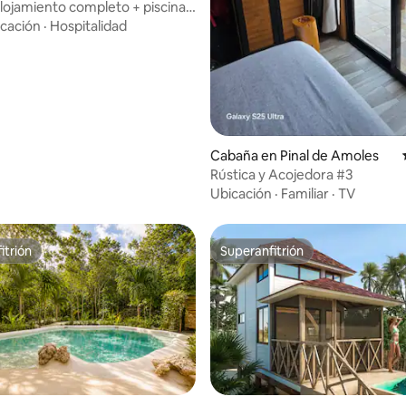
lojamiento completo + piscina
cación
·
Hospitalidad
Cabaña en Pinal de Amoles
Rústica y Acojedora #3
Ubicación
·
Familiar
·
TV
itrión
Superanfitrión
itrión
Superanfitrión