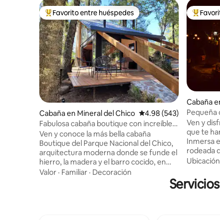
Favorito entre huéspedes
Favor
De los mejores en Favorito entre huéspedes
De los m
Cabaña e
ality
Pequeña 
Cabaña en Mineral del Chico
Calificación promedio: 
4.98 (543)
interior
Ven y dis
Fabulosa cabaña boutique con increíble
que te har
mirador.
Ven y conoce la más bella cabaña
Inmersa e
Boutique del Parque Nacional del Chico,
rodeada d
arquitectura moderna donde se funde el
pequeña 
Ubicación
hierro, la madera y el barro cocido, en
romántico
medio de un bosque rico en oyameles ,
Valor
·
Familiar
·
Decoración
asombrosas
ocotes y fauna silvestre. Un lugar lleno
Servicio
estrellas
de quietud y paz que hará relajar tus
antes a t
sentidos y donde por las noches sentado
ensueño 
al fuego de la chimenea y un par de
necesaria
copas de vino harán una velada