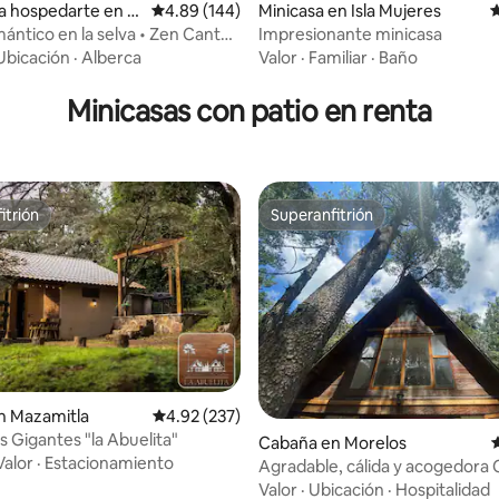
4.96 de 5; 266 evaluaciones
a hospedarte en T
Calificación promedio: 4.89 de 5; 144 evaluac
4.89 (144)
Minicasa en Isla Mujeres
C
mántico en la selva • Zen Canto
Impresionante minicasa
Ubicación
·
Alberca
Valor
·
Familiar
·
Baño
Minicasas con patio en renta
itrión
Superanfitrión
itrión
Superanfitrión
n Mazamitla
Calificación promedio: 4.92 de 5; 237 evaluac
4.92 (237)
s Gigantes "la Abuelita"
Cabaña en Morelos
C
Valor
·
Estacionamiento
Agradable, cálida y acogedora 
gran jardin
Valor
·
Ubicación
·
Hospitalidad