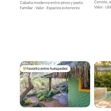
Cenote, a
Cabaña moderna entre pinos y pasto
natural
Valor
·
Ubi
Familiar
·
Valor
·
Espacios exteriores
Favorito entre huéspedes
Superanf
De los mejores en Favorito entre huéspedes
Superanf