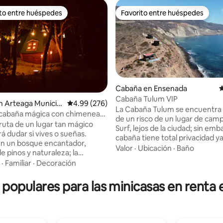
ito entre huéspedes
Favorito entre huéspedes
ejores en Favorito entre huéspedes
Favorito entre huéspedes
Cabaña en Ensenada
C
Cabaña Tulum VIP
n Arteaga Municip
Calificación promedio: 4.99 de 5; 276 evaluac
4.99 (276)
La Cabaña Tulum se encuentra e
cabaña mágica con chimenea
4.98 de 5; 543 evaluaciones
de un risco de un lugar de camp
fruta de un lugar tan mágico
Surf, lejos de la ciudad; sin emb
á dudar si vives o sueñas.
cabaña tiene total privacidad y
n un bosque encantador,
esta zona del risco solo tendrá
Valor
·
Ubicación
·
Baño
e pinos y naturaleza; la
tu como huésped. La cabaña T
cabañita ofrece un ambiente
·
Familiar
·
Decoración
cuenta con lo necesario para p
 para dos personas con vistas
noche inolvidable junto con tu p
 al cielo nocturno y a las
s populares para las minicasas en renta
cuenta con un área de jardín c
. Podrás disfrutar como nunca
asador (pero no tiene cocina), 
u pareja dentro de un espacio de
no te arrepentirás, será un re
con todas las comodidades
inolvidable. Importante:Tenemos 2
s, algunas sorpresas y muchos
cabañas mas iguales a Tulum,