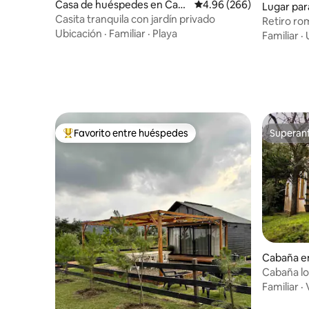
Casa de huéspedes en Cab
Calificación promedio: 
4.96 (266)
Lugar par
o Pulmo
Casita tranquila con jardín privado
ulum
Retiro ro
Ubicación
·
Familiar
·
Playa
Tuuch
Familiar
·
Favorito entre huéspedes
Superanf
De los mejores en Favorito entre huéspedes
Superanf
Cabaña e
Cabaña lo
Familiar
·