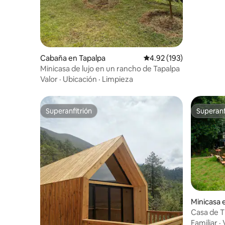
Cabaña en Tapalpa
Calificación promedio: 
4.92 (193)
Minicasa de lujo en un rancho de Tapalpa
Valor
·
Ubicación
·
Limpieza
Superanfitrión
Superanf
Superanfitrión
Superanf
Minicasa 
o
Casa de T
Familiar
·