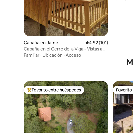
Cabaña en Jame
Calificación promedio: 
4.92 (101)
Cabaña en el Cerro de la Viga - Vistas al
Valle
Familiar
·
Ubicación
·
Acceso
Mi
Favorito entre huéspedes
Favorito
De los mejores en Favorito entre huéspedes
Favorito