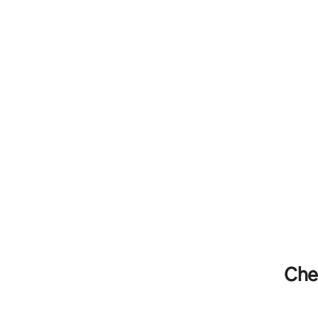
desayuno/
micro bod
Che