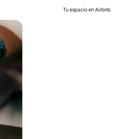
Tu espacio en Airbnb
ien tocando y deslizando la pantalla.