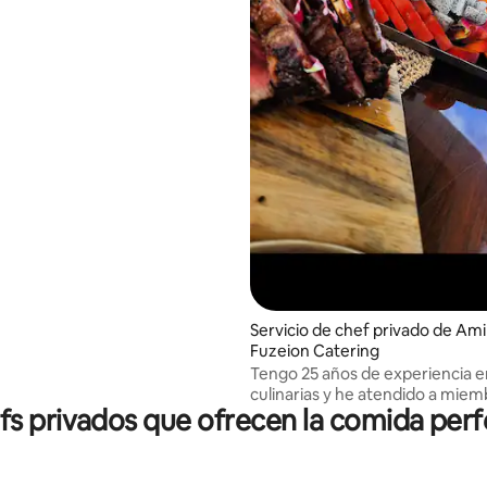
brunch, cena y servicios de
as! ¡Estoy deseando atenderte!
Servicio de chef privado de Ami
Fuzeion Catering
Tengo 25 años de experiencia e
culinarias y he atendido a miem
fs privados que ofrecen la comida perf
realeza, celebridades y en even
internacionales.