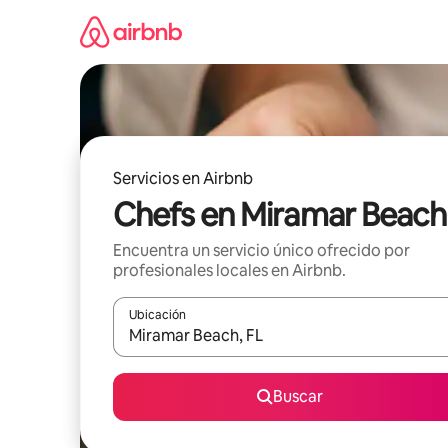
Ir
al
contenido
Servicios en Airbnb
Chefs en Miramar Beach
Encuentra un servicio único ofrecido por
profesionales locales en Airbnb.
Ubicación
Cuando los resultados estén disponibles, podrás na
Buscar