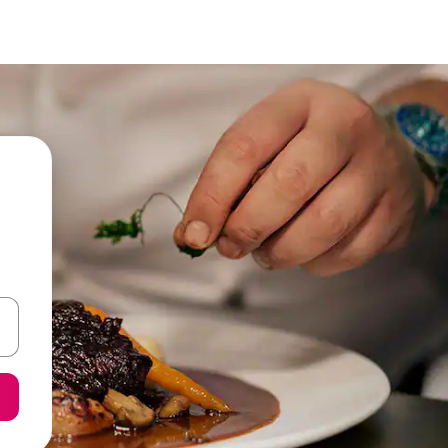
vegar usando las teclas de las flechas hacia arriba y hacia abajo, o b