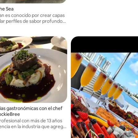
he Sea
uan es conocido por crear capas
lar perfiles de sabor profundos
s. Ve la comida como notas de
sa composición. Mientras
 sinfonías nota a nota
ias gastronómicas con el chef
ockieBree
rofesional con más de 13 años
ncia en la industria que agrega
 brillo a tu cena. ¡Ofrezco