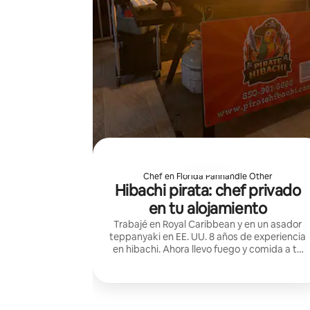
Chef en Florida Panhandle Other
Hibachi pirata: chef privado
en tu alojamiento
Trabajé en Royal Caribbean y en un asador
teppanyaki en EE. UU. 8 años de experiencia
en hibachi. Ahora llevo fuego y comida a tu
alojamiento en Destin / 30A. Perfecto para
cumpleaños y despedidas de soltera.