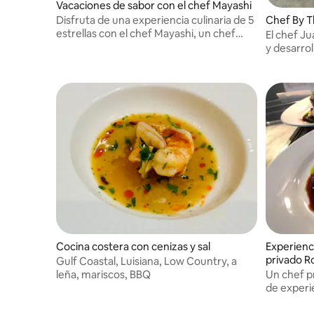
Vacaciones de sabor con el chef Mayashi
Disfruta de una experiencia culinaria de 5
Chef By T
estrellas con el chef Mayashi, un chef
El chef J
privado de formación clásica.
y desarrol
y hermoso
una hermo
construye
Cocina costera con cenizas y sal
Experienc
privado R
Gulf Coastal, Luisiana, Low Country, a
leña, mariscos, BBQ
Un chef p
de experie
un poco de