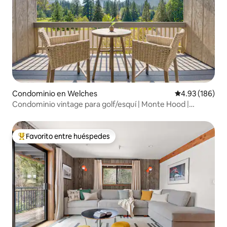
Condominio en Welches
Calificación pr
4.93 (186)
Condominio vintage para golf/esquí | Monte Hood |
Senderismo y ciclismo
Favorito entre huéspedes
De los mejores en Favorito entre huéspedes