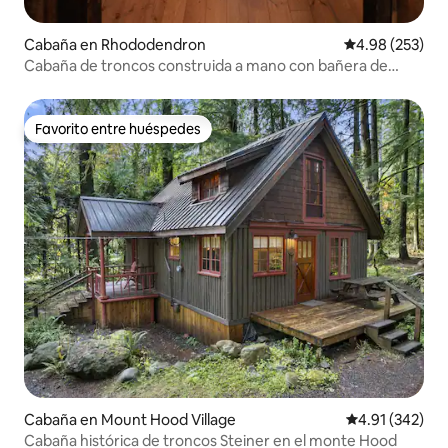
Cabaña en Rhododendron
Calificación pr
4.98 (253)
Cabaña de troncos construida a mano con bañera de
cedro
Favorito entre huéspedes
Favorito entre huéspedes
Cabaña en Mount Hood Village
Calificación p
4.91 (342)
Cabaña histórica de troncos Steiner en el monte Hood