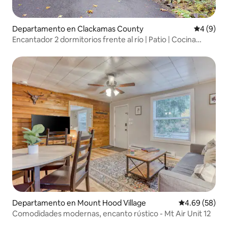
Departamento en Clackamas County
Calificac
4 (9)
Encantador 2 dormitorios frente al río | Patio | Cocina
pequeña
Departamento en Mount Hood Village
Calificación p
4.69 (58)
Comodidades modernas, encanto rústico - Mt Air Unit 12