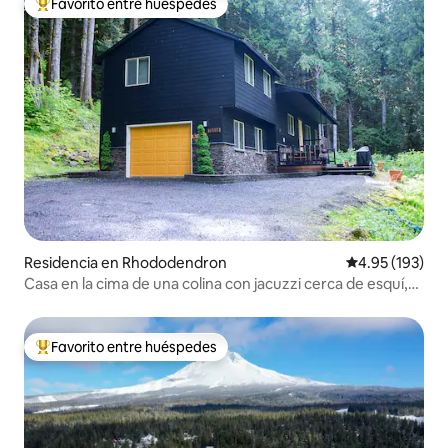
Favorito entre huéspedes
De los mejores en Favorito entre huéspedes
Residencia en Rhododendron
Calificación p
4.95 (193)
Casa en la cima de una colina con jacuzzi cerca de esquí,
golf y senderos
Favorito entre huéspedes
De los mejores en Favorito entre huéspedes