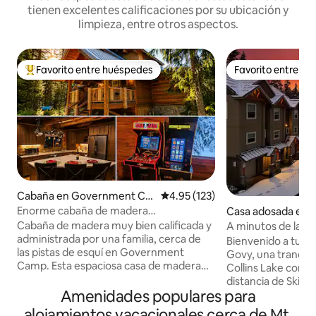
tienen excelentes calificaciones por su ubicación y
limpieza, entre otros aspectos.
Favorito entre huéspedes
Favorito entre h
De los mejores en Favorito entre huéspedes
Favorito entre h
Cabaña en Government Ca
Calificación promedio: 4.95 de 5
4.95 (123)
mp
Enorme cabaña de madera
Casa adosada en
personalizada - Esquí - Govy - Arcade -
ent Camp
Cabaña de madera muy bien calificada y
A minutos de las p
US26
administrada por una familia, cerca de
climatizada*Saun
Bienvenido a tu tr
las pistas de esquí en Government
Govy, una tranqui
Camp. Esta espaciosa casa de madera
Collins Lake con r
personalizada ofrece un ambiente cálido
distancia de Skibo
de montaña, con respuestas rápidas y
Amenidades populares para
Aventuras en Hood
un cuidado considerado en toda la
encanta la comodi
alojamientos vacacionales cerca de Mt.