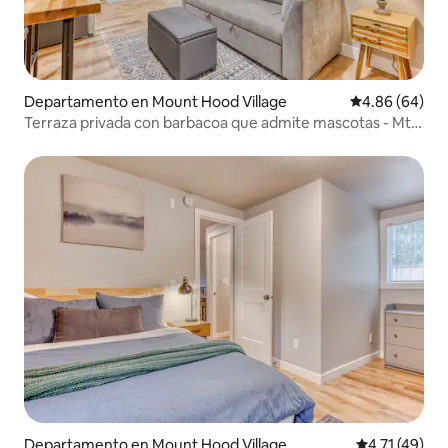
Departamento en Mount Hood Village
Calificación p
4.86 (64)
Terraza privada con barbacoa que admite mascotas - Mt
Air Unit 7
Departamento en Mount Hood Village
Calificación 
4.71 (49)