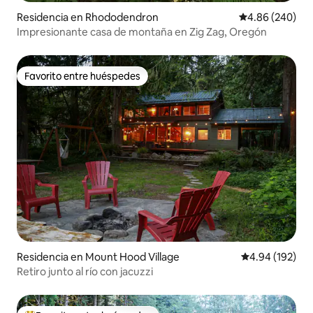
Residencia en Rhododendron
Calificación pr
4.86 (240)
Impresionante casa de montaña en Zig Zag, Oregón
Favorito entre huéspedes
Favorito entre huéspedes
Residencia en Mount Hood Village
Calificación pr
4.94 (192)
Retiro junto al río con jacuzzi