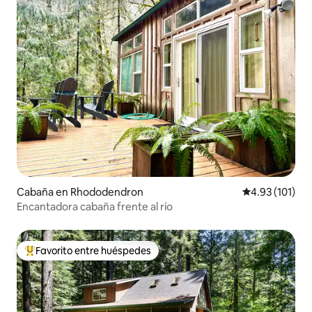
Cabaña en Rhododendron
Calificación p
4.93 (101)
Encantadora cabaña frente al río
Favorito entre huéspedes
De los mejores en Favorito entre huéspedes