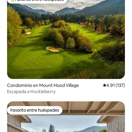
De los mejores en Favorito entre huéspedes
Condominio en Mount Hood Village
Calificación p
4.91 (137)
Escapada a Huckleberry
Favorito entre huéspedes
Favorito entre huéspedes