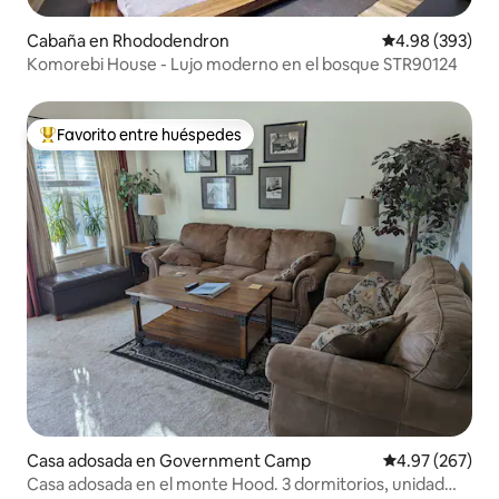
Cabaña en Rhododendron
Calificación pr
4.98 (393)
Komorebi House - Lujo moderno en el bosque STR90124
Favorito entre huéspedes
De los mejores en Favorito entre huéspedes
Casa adosada en Government Camp
Calificación pr
4.97 (267)
Casa adosada en el monte Hood. 3 dormitorios, unidad