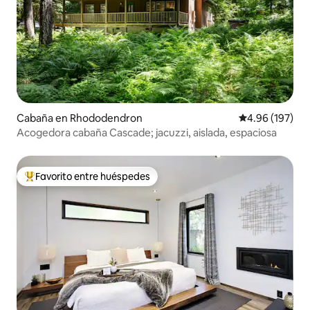
Cabaña en Rhododendron
Calificación pr
4.96 (197)
Acogedora cabaña Cascade; jacuzzi, aislada, espaciosa
Favorito entre huéspedes
De los mejores en Favorito entre huéspedes