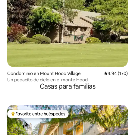
Condominio en Mount Hood Village
Calificación pr
4.94 (170)
Un pedacito de cielo en el monte Hood.
Casas para familias
Favorito entre huéspedes
De los mejores en Favorito entre huéspedes