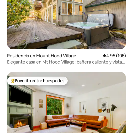
Residencia en Mount Hood Village
Calificación p
4.95 (105)
Elegante casa en Mt Hood Village: bañera caliente y vistas
panorámicas
Favorito entre huéspedes
De los mejores en Favorito entre huéspedes