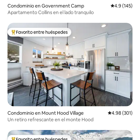
Condominio en Government Camp
Calificación 
4.9 (145)
Apartamento Collins en el lado tranquilo
Favorito entre huéspedes
De los mejores en Favorito entre huéspedes
Condominio en Mount Hood Village
Calificación pr
4.98 (301)
Un retiro refrescante en el monte Hood
Favorito entre huéspedes