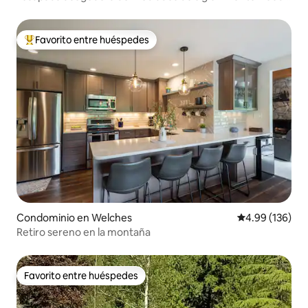
Vistas + Mascotas
Favorito entre huéspedes
De los mejores en Favorito entre huéspedes
Condominio en Welches
Calificación pr
4.99 (136)
Retiro sereno en la montaña
Favorito entre huéspedes
Favorito entre huéspedes