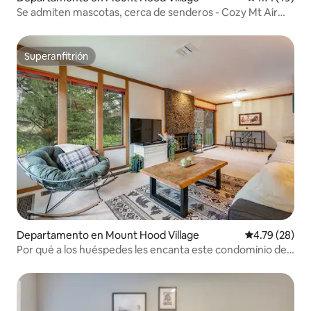
Se admiten mascotas, cerca de senderos - Cozy Mt Air
Motel 9
Superanfitrión
Superanfitrión
Departamento en Mount Hood Village
Calificación 
4.79 (28)
Por qué a los huéspedes les encanta este condominio de
Welches