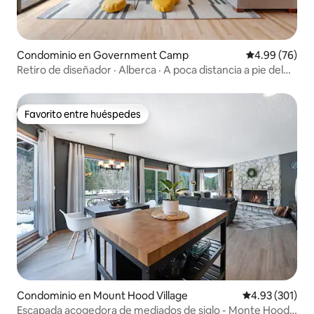
Condominio en Government Camp
Calificación p
4.99 (76)
Retiro de diseñador · Alberca · A poca distancia a pie del
Village y los senderos
Favorito entre huéspedes
Favorito entre huéspedes
Condominio en Mount Hood Village
Calificación p
4.93 (301)
Escapada acogedora de mediados de siglo - Monte Hood -