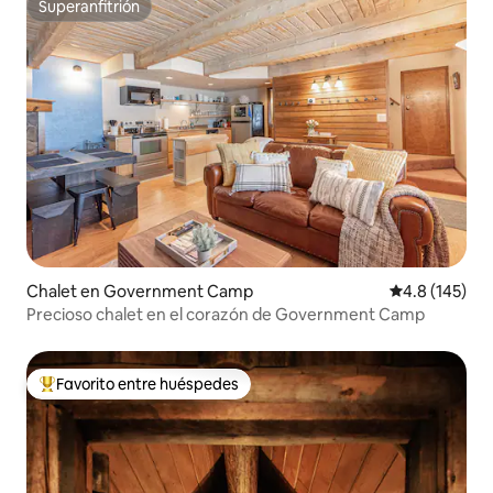
Superanfitrión
Superanfitrión
Chalet en Government Camp
Calificación 
4.8 (145)
Precioso chalet en el corazón de Government Camp
Favorito entre huéspedes
De los mejores en Favorito entre huéspedes