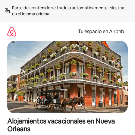
Ir
Parte del contenido se tradujo automáticamente. 
Mostrar 
al
en el idioma original
contenido
Tu espacio en Airbnb
Alojamientos vacacionales en Nueva
Orleans