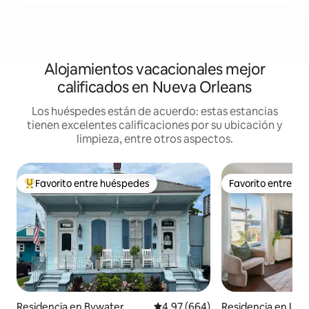
Alojamientos vacacionales mejor
calificados en Nueva Orleans
Los huéspedes están de acuerdo: estas estancias
tienen excelentes calificaciones por su ubicación y
limpieza, entre otros aspectos.
Favorito entre huéspedes
Favorito entre h
De los mejores en Favorito entre huéspedes
Favorito entre h
Residencia en Bywater
Calificación promedio: 4.97 de 5
4.97 (664)
Residencia en Up