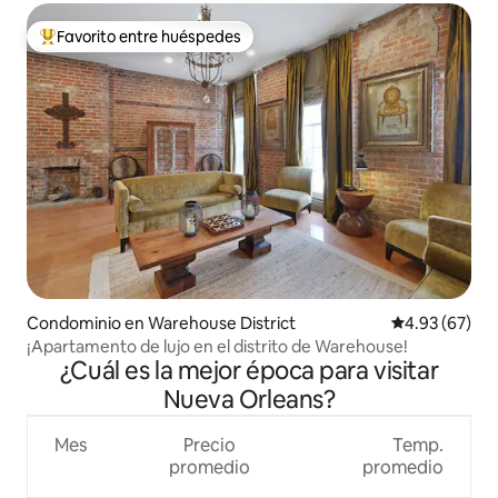
Favorito entre huéspedes
De los mejores en Favorito entre huéspedes
Condominio en Warehouse District
Calificación p
4.93 (67)
¡Apartamento de lujo en el distrito de Warehouse!
¿Cuál es la mejor época para visitar
Nueva Orleans?
Mes
Precio
Temp.
promedio
promedio