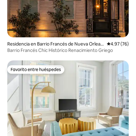
Residencia en Barrio Francés de Nueva Orlean
Calificación p
4.97 (76)
s
Barrio Francés Chic Histórico Renacimiento Griego
Favorito entre huéspedes
Favorito entre huéspedes