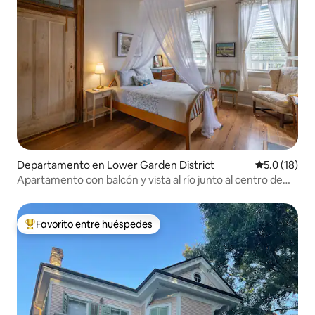
Departamento en Lower Garden District
Calificación
5.0 (18)
Apartamento con balcón y vista al río junto al centro de
convenciones
Favorito entre huéspedes
De los mejores en Favorito entre huéspedes