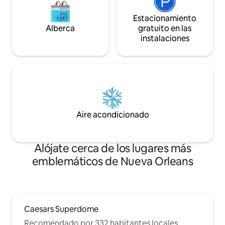
huéspedes dicen que el alquiler es aún
más impresionante en persona y que el
Estacionamiento
anfitrión responde rápidamente!
Alberca
gratuito en las
Licencias #23-NSTR-13400 y #24-OSTR-
instalaciones
03209. Bywater es el barrio histórico y de
moda más buscado de Nueva Orleans,
que ofrece sus propios restaurantes y
bares de clase mundial, un parque
frente al río, ¡y vecinos creativos! Ofrece
un respiro del Barrio Francés y de
Frenchmen Street, que están a menos
de 1 milla de distancia.
Aire acondicionado
Alójate cerca de los lugares más
emblemáticos de Nueva Orleans
Caesars Superdome
Recomendado por 332 habitantes locales