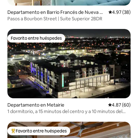
Departamento en Barrio Francés de Nueva Orl
Calificación p
4.97 (38)
eans
Pasos a Bourbon Street | Suite Superior 2BDR
Favorito entre huéspedes
Favorito entre huéspedes
Departamento en Metairie
Calificación p
4.87 (60)
1 dormitorio, a 15 minutos del centro y a 10 minutos del
aeropuerto
Favorito entre huéspedes
De los mejores en Favorito entre huéspedes