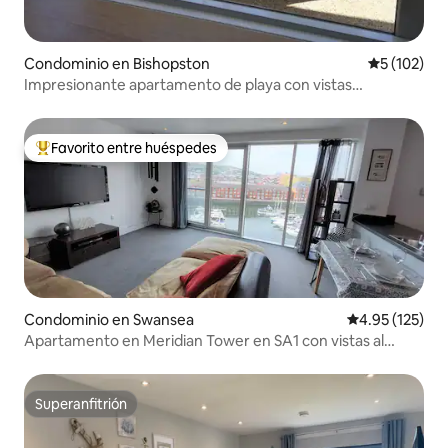
Condominio en Bishopston
Calificació
5 (102)
Impresionante apartamento de playa con vistas
ininterrumpidas al mar
Favorito entre huéspedes
De los mejores en Favorito entre huéspedes
Condominio en Swansea
Calificación p
4.95 (125)
Apartamento en Meridian Tower en SA1 con vistas al
puerto deportivo.
Superanfitrión
Superanfitrión