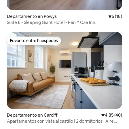
Departamento en Powys
Calificaci
5 (18)
Suite 6 - Sleeping Giant Hotel - Pen Y Cae Inn.
Favorito entre huéspedes
Favorito entre huéspedes
Departamento en Cardiff
Calificación 
4.85 (40)
Apartamentos con vista al castillo | 2 dormitorios | Aire
acondicionado