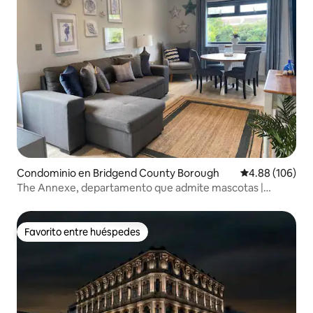
Condominio en Bridgend County Borough
Calificación pr
4.88 (106)
The Annexe, departamento que admite mascotas |
Jacuzzi | Porthcawl
Favorito entre huéspedes
Favorito entre huéspedes