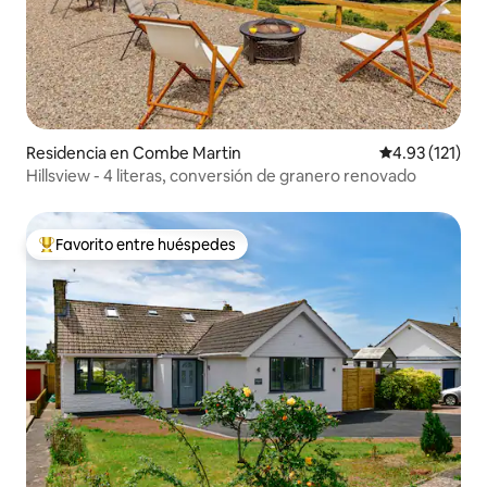
Residencia en Combe Martin
Calificación p
4.93 (121)
Hillsview - 4 literas, conversión de granero renovado
Favorito entre huéspedes
De los mejores en Favorito entre huéspedes