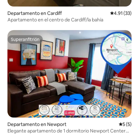
Departamento en Cardiff
Calificación 
4.91 (33)
Apartamento en el centro de Cardiff/la bahía
Superanfitrión
Superanfitrión
Departamento en Newport
Calificac
5 (5)
Elegante apartamento de 1 dormitorio Newport Center
RoyalGwentHospital