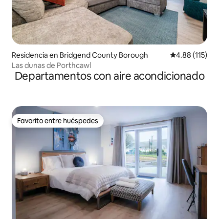
Residencia en Bridgend County Borough
Calificación p
4.88 (115)
Las dunas de Porthcawl
Departamentos con aire acondicionado
Favorito entre huéspedes
Favorito entre huéspedes