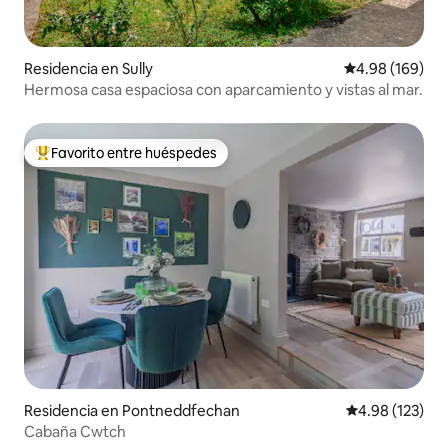
Residencia en Sully
Calificación pr
4.98 (169)
Hermosa casa espaciosa con aparcamiento y vistas al mar.
Favorito entre huéspedes
De los mejores en Favorito entre huéspedes
Residencia en Pontneddfechan
Calificación p
4.98 (123)
Cabaña Cwtch