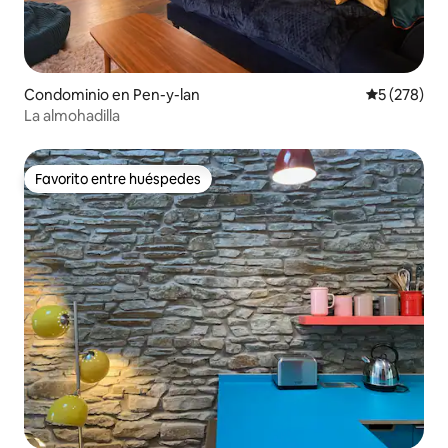
Condominio en Pen-y-lan
Calificació
5 (278)
La almohadilla
Favorito entre huéspedes
Favorito entre huéspedes