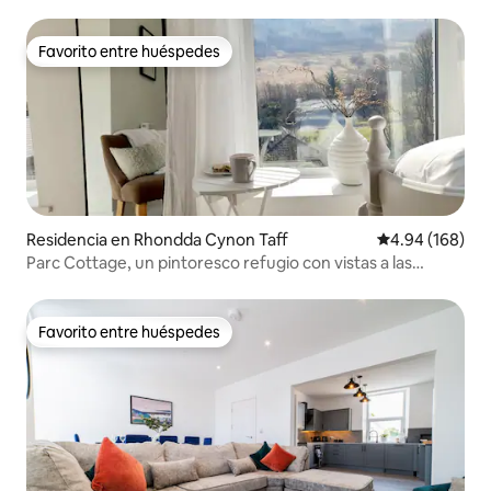
Favorito entre huéspedes
Favorito entre huéspedes
Residencia en Rhondda Cynon Taff
Calificación pr
4.94 (168)
Parc Cottage, un pintoresco refugio con vistas a las
montañas
Favorito entre huéspedes
Favorito entre huéspedes