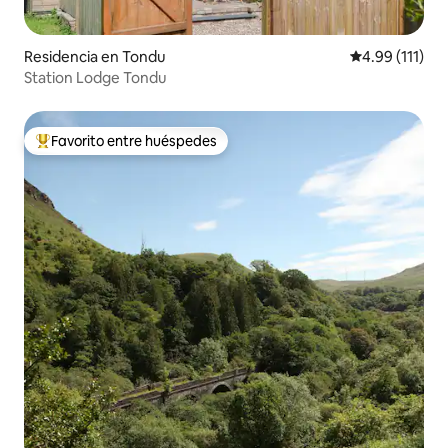
Residencia en Tondu
Calificación p
4.99 (111)
Station Lodge Tondu
Favorito entre huéspedes
De los mejores en Favorito entre huéspedes