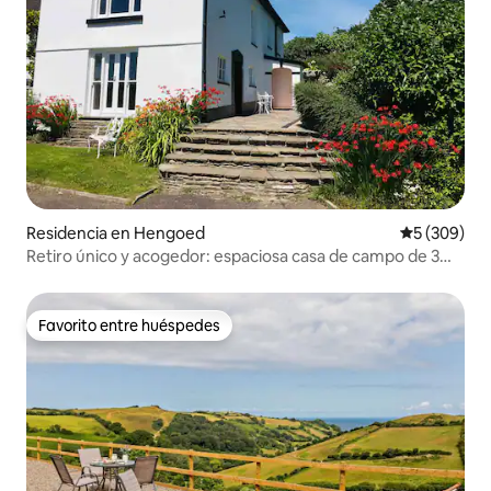
Residencia en Hengoed
Calificación
5 (309)
Retiro único y acogedor: espaciosa casa de campo de 3
dormitorios
Favorito entre huéspedes
Favorito entre huéspedes