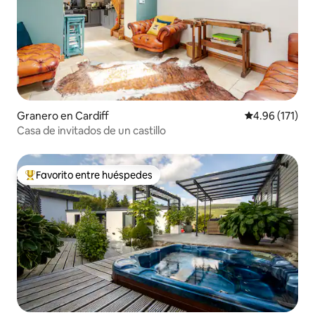
Granero en Cardiff
Calificación p
4.96 (171)
Casa de invitados de un castillo
Favorito entre huéspedes
De los mejores en Favorito entre huéspedes