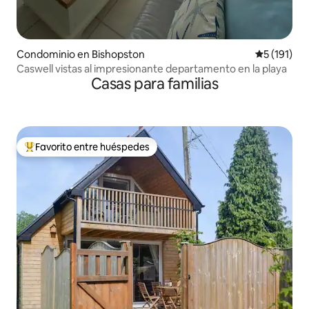
Condominio en Bishopston
Calificació
5 (191)
Caswell vistas al impresionante departamento en la playa
Casas para familias
Favorito entre huéspedes
De los mejores en Favorito entre huéspedes