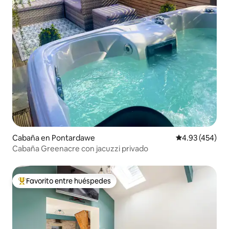
Cabaña en Pontardawe
Calificación pr
4.93 (454)
Cabaña Greenacre con jacuzzi privado
Favorito entre huéspedes
De los mejores en Favorito entre huéspedes