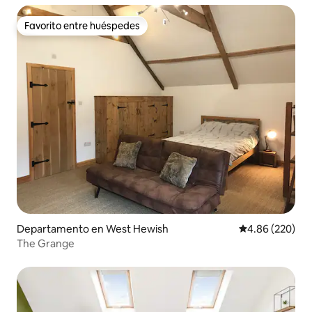
Favorito entre huéspedes
Favorito entre huéspedes
Departamento en West Hewish
Calificación pr
4.86 (220)
The Grange