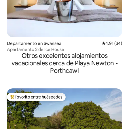
Departamento en Swansea
Calificación 
4.91 (34)
Apartamento 2 de Ice House
Otros excelentes alojamientos
vacacionales cerca de Playa Newton -
Porthcawl
Favorito entre huéspedes
De los mejores en Favorito entre huéspedes