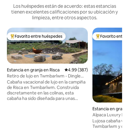
Los huéspedes están de acuerdo: estas estancias
tienen excelentes calificaciones por su ubicación y
limpieza, entre otros aspectos.
Favorito entre huéspedes
Favorito entre
De los mejores en Favorito entre huéspedes
De los mejores en
Estancia en granja en Risca
Calificación promedio: 4.99 de 5
4.99 (387)
Retiro de lujo en Twmbarlwm - Dingle
Lodge
Cabaña vacacional de lujo en la campiña
de Risca en Twmbarlwm. Construida
discretamente en las colinas, esta
cabaña ha sido diseñada para unas
vacaciones relajantes. La cabaña se
Estancia en granja
construyó con mucho cuidado y se
instaló con el mejor aislamiento para
Alpaca Luxury Lo
garantizar una noche de sueño
Gardenfield
Lujosa cabaña vaca
tranquilo. *También ofrecemos otras
Twmbarlwm y del 