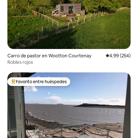
Carro de pastor en Wootton Courtenay
Calificación pr
4.99 (254)
Robles rojos
Favorito entre huéspedes
De los mejores en Favorito entre huéspedes