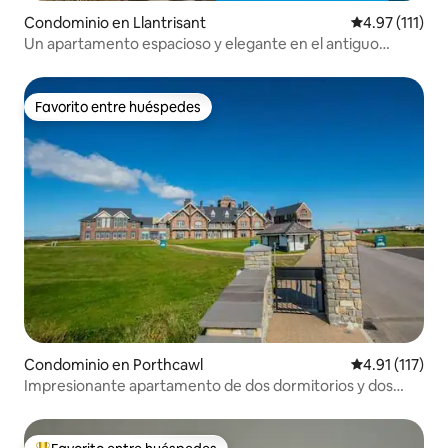
Condominio en Llantrisant
Calificación p
4.97 (111)
Un apartamento espacioso y elegante en el antiguo
Llantrisant
Favorito entre huéspedes
Favorito entre huéspedes
Condominio en Porthcawl
Calificación p
4.91 (117)
Impresionante apartamento de dos dormitorios y dos
baños con vistas al mar