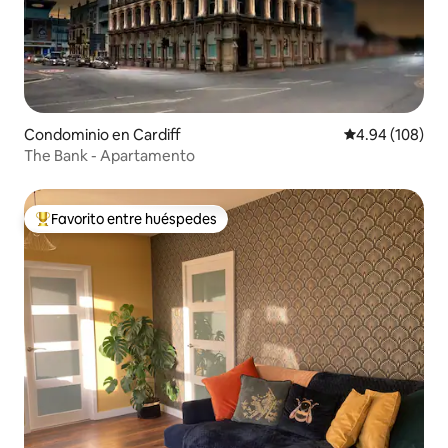
Condominio en Cardiff
Calificación pr
4.94 (108)
The Bank - Apartamento
Favorito entre huéspedes
De los mejores en Favorito entre huéspedes