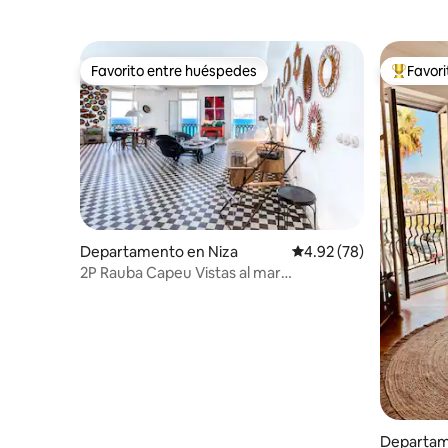
Favorito entre huéspedes
Favor
Favorito entre huéspedes
De los m
Departamento en Niza
Calificación promedio:
4.92 (78)
2P Rauba Capeu Vistas al mar
IloveNice/Balcón y aire acondicionado
Departam