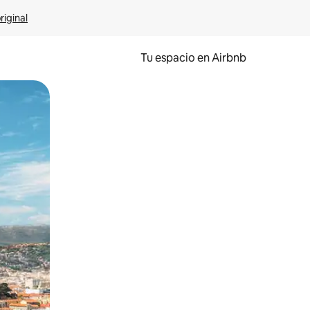
riginal
Tu espacio en Airbnb
ien tocando y deslizando la pantalla.