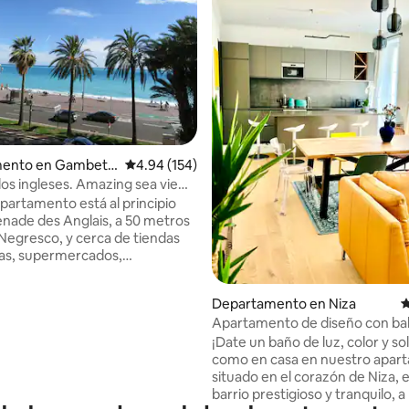
4.91 de 5; 500 evaluaciones
ento en Gambett
Calificación promedio: 4.94 de 5; 154 evaluac
4.94 (154)
los ingleses. Amazing sea view.
ms
partamento está al principio
nade des Anglais, a 50 metros
 Negresco, y cerca de tiendas
as, supermercados,
tes, bares de moda, e incluso
 para los amantes del juego!). Es
Departamento en Niza
C
e 140 metros cuadrados, 5
Apartamento de diseño con bal
con vistas al mar (poco común
minutos del mar
¡Date un baño de luz, color y sol! Siénte
eo Marítimo), con una vista de
como en casa en nuestro apar
as las habitaciones están
situado en el corazón de Niza, 
das, con doble acristalamiento.
barrio prestigioso y tranquilo, 
tación es "en suite" con baño