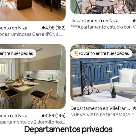
4.77 de 5; 123 evaluaciones
Departamento en Niza
C
****Apartamento estudio con 
ento en Niza
Calificación promedio: 4.98 de 5; 182 evaluac
4.98 (182)
MAR y BALCÓN****
iones luminosas Carré d'Or, a
 del mar
 entre huéspedes
Favorito entre huéspedes
 entre huéspedes
De los mejores en Favorito ent
Departamento en Villefranc
C
he-sur-Mer
NUEVA VISTA PANORÁMICA "
4.98 de 5; 212 evaluaciones
ento en Niza
Calificación promedio: 4.89 de 5; 146 evaluac
4.89 (146)
TERRASSE" Y COMODIDAD DE
apartamento de 2 dormitorios
Departamentos privados
rto de Niza