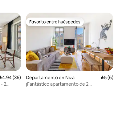
Favorito entre huéspedes
Favorito entre huéspedes
Calificación promedio: 4.94 de 5; 36 evaluaciones
4.94 (36)
Departamento en Niza
Calificación prom
5 (6)
- 2
¡Fantástico apartamento de 2
dormitorios + balcón soleado!
iones