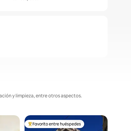
ción y limpieza, entre otros aspectos.
Departam
Favorito entre huéspedes
Favorit
re huéspedes
De los mejores en Favorito entre huéspedes
Favorit
Encantad