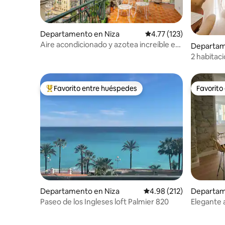
Departamento en Niza
Calificación promedio: 
4.77 (123)
Aire acondicionado y azotea increíble en
Departam
el puerto de AGRADABLE # ¡Único!
2 habitac
dos pasos
Favorito entre huéspedes
Favorito
De los mejores en Favorito entre huéspedes
Favorito
Departamento en Niza
Calificación promedio: 
4.98 (212)
Departam
Paseo de los Ingleses loft Palmier 820
Elegante 
en el pue