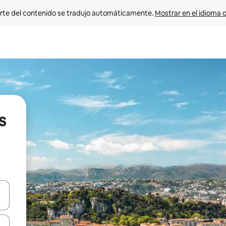
rte del contenido se tradujo automáticamente. 
Mostrar en el idioma o
s
vegar usando las teclas de las flechas hacia arriba y hacia abajo, o b