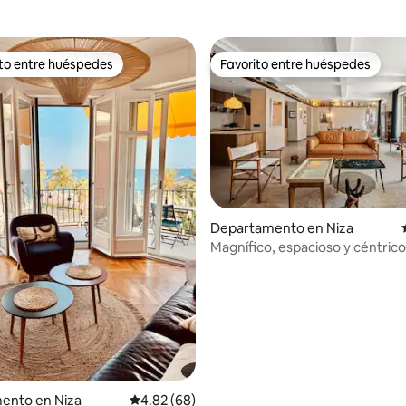
ito entre huéspedes
Favorito entre huéspedes
ejores en Favorito entre huéspedes
Favorito entre huéspedes
 4.92 de 5; 78 evaluaciones
Departamento en Niza
Magnífico, espacioso y céntrico 
dormitorios - /AC
ento en Niza
Calificación promedio: 4.82 de 5; 68 evaluac
4.82 (68)