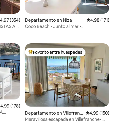
alificación promedio: 4.97 de 5; 354 evaluaciones
4.97 (354)
Departamento en Niza
Calificación promedio:
4.98 (171)
VISTAS AL
Coco Beach • Junto al mar •
iones
Estacionamiento • Terraza
Favorito entre huéspedes
re huéspedes
De los mejores en Favorito entre huéspedes
alificación promedio: 4.99 de 5; 178 evaluaciones
4.99 (178)
LA
iones
Departamento en Villefranc
Calificación promedio: 
4.99 (150)
 LUJO
he-sur-Mer
Maravillosa escapada en Villefranche-
sur-Mer