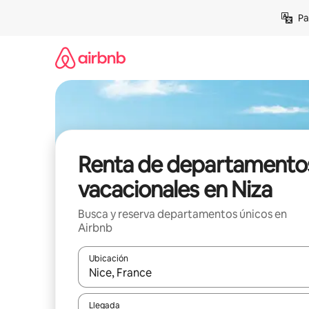
Ir
Pa
al
contenido
Renta de departamento
vacacionales en Niza
Busca y reserva departamentos únicos en
Airbnb
Ubicación
Cuando los resultados estén disponibles, podrás na
Llegada