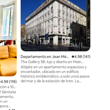
en el cas
Un apart
encantado
antiguos 
Cerca de 
más bonit
cómodo y
totalment
acondici
cuadrados
iones
más antig
apartamen
Saleya y 
Departamento en Jean Méd
Calificación promedio: 
4.98 (141)
¡totalmen
ecin
The Gallery 58: lujo y diseño en Main
se encuentra
Avenue
Alójate en un apartamento espacioso y
¡Que lo d
encantador, ubicado en un edificio
histórico emblemático, a solo unos pasos
del mar y de la estación de tren. La
alificación promedio: 4.99 de 5; 119 evaluaciones
4.99 (119)
ubicación perfecta para explorar Niza a
cón a 10
pie, entre playas, el centro de la ciudad y
te
el relajado estilo de vida mediterráneo. ✨
tamento,
3 dormitorios – 2 baños – 2 baños ✨
en un
Seguro, luminoso, con aire
a poca
acondicionado y tranquilo, nuestro