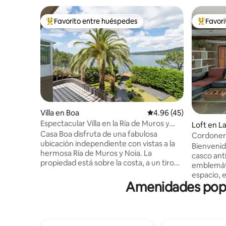
Favorito entre huéspedes
Favor
De los mejores en Favorito entre huéspedes
De los m
Villa en Boa
Calificación promedio:
4.96 (45)
Espectacular Villa en la Ría de Muros y
Loft en L
Noia
Casa Boa disfruta de una fabulosa
Cordoner
ubicación independiente con vistas a la
Bienvenid
hermosa Ría de Muros y Noia. La
casco ant
propiedad está sobre la costa, a un tiro
emblemáti
de piedra del océano y de una
espacio, e
encantadora pequeña playa. La playa
Amenidades popul
cuidados
más grande de Casa Boa está a solo 5 m a
conservan
pie de la casa. Es el refugio perfecto para
de madera
escapar de la locura de la vida moderna.
contempo
A pesar de su ubicación apartada, las
exclusiva 