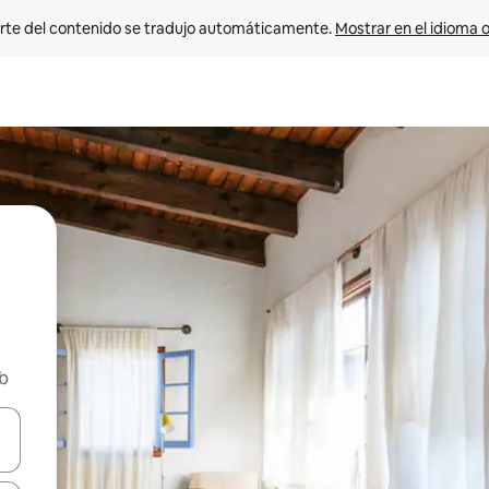
rte del contenido se tradujo automáticamente. 
Mostrar en el idioma o
nb
vegar usando las teclas de las flechas hacia arriba y hacia abajo, o b