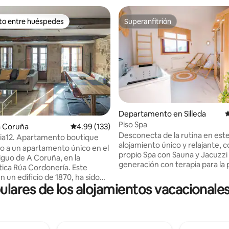
ito entre huéspedes
Superanfitrión
ejores en Favorito entre huéspedes
Superanfitrión
Departamento en Silleda
C
 4.96 de 5; 45 evaluaciones
Piso Spa
a Coruña
Calificación promedio: 4.99 de 5; 133 evaluac
4.99 (133)
Desconecta de la rutina en est
ia12. Apartamento boutique
alojamiento único y relajante, c
o a un apartamento único en el
propio Spa con Sauna y Jacuzzi
iguo de A Coruña, en la
generación con terapia para la p
ca Rúa Cordonería. Este
luces Leds. Cama flotante extr
n un edificio de 1870, ha sido
(1.80cm x 2.00cm ) y con todas 
ares de los alojamientos vacacionale
amente restaurado,
comodidades necesarias para 
do sus muros de piedra y vigas
experiencia inolvidable. Podrás disfrutar
, integrados en un diseño
de las visitas locales como: Ca
ráneo. Cuenta con una
Toxa (5 min.)Monasterio de Car
terraza privada, ideal para