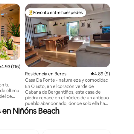
Casa de 
Favorito entre huéspedes
Favor
De los mejores en Favorito entre huéspedes
De los 
Apartam
Piso con 
primera l
villa mar
110m tie
para est
moderno, la cocina totalmente equi
comedor y
y Wifi. D
alificación promedio: 4.93 de 5; 116 evaluaciones
4.93 (116)
planchado
Residencia en Beres
Calificación promedio
4.89 (9)
camas de
iones
e
Con dos baños con ducha.. Si quieren un
Casa Da Fonte - naturaleza y comodidad
on tu
piso impe
En O Esto, en el corazón verde de
 de última
Morte est
Cabana de Bergantiños, esta casa de
iel de
piedra renace en el núcleo de un antiguo
a grande
pueblo abandonado, donde solo ella ha
las
s en Niñóns Beach
sido restaurada con mimo y respeto por
una
su historia. Entre sus muros, el tiempo se
detiene: estancias acogedoras llenas de
scada do
calma y encanto reciben al viajero que
boeiro (9
busca silencio y autenticidad. Rodeada