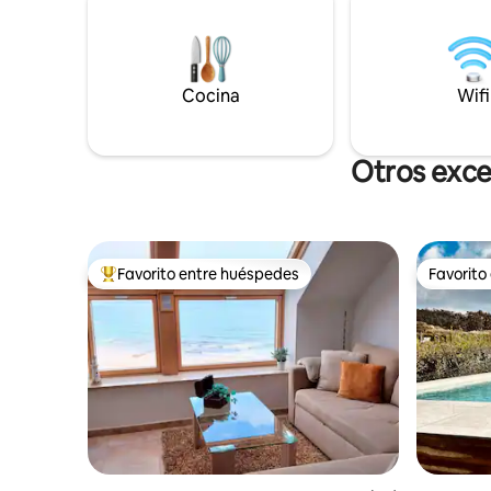
pequeñas y agradables ciudades de Noia
disfrutar 
y Porto do Son están a poca distancia en
histórico.
coche (Santiago de Compostela 30
permitirá 
minutos).
combinand
Cocina
Wifi
moderno.
Otros exce
Favorito entre huéspedes
Favorito
De los mejores en Favorito entre huéspedes
Favorito