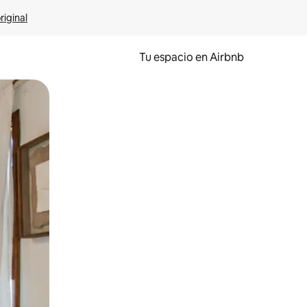
riginal
Tu espacio en Airbnb
ien tocando y deslizando la pantalla.