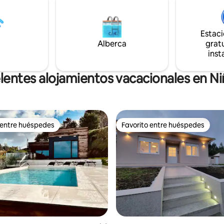
min.)Serra do Candan - Aldea 
del aire libre en un entorno
(15 min.)Feria internacional de
 Su ubicación privilegiada te
Galicia(2min) Santiago de Compostela
explorar lo mejor de la ciudad,
(30 min.)
Estac
o historia, diseño y confort
Alberca
gratu
 ¡Te esperamos!
inst
lentes alojamientos vacacionales en N
 entre huéspedes
Favorito entre huéspedes
 entre huéspedes
Favorito entre huéspedes