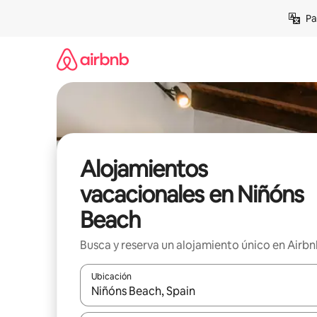
Ir
Pa
al
contenido
Alojamientos
vacacionales en Niñóns
Beach
Busca y reserva un alojamiento único en Airb
Ubicación
Cuando los resultados estén disponibles, podrás na