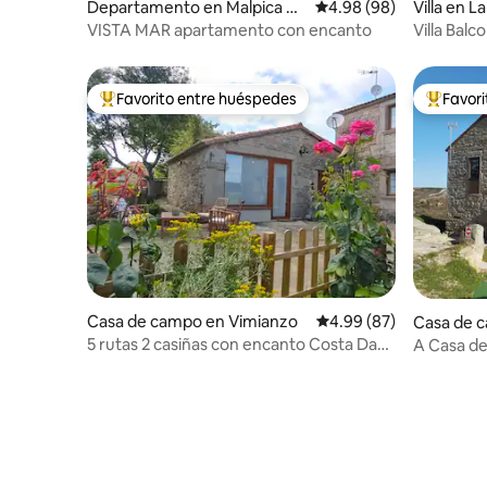
Departamento en Malpica de
Calificación promedio:
4.98 (98)
Villa en L
Bergantiños
VISTA MAR apartamento con encanto
Villa Balc
Favorito entre huéspedes
Favor
De los mejores en Favorito entre huéspedes
De los m
Casa de campo en Vimianzo
Calificación promedio:
4.99 (87)
Casa de 
5 rutas 2 casiñas con encanto Costa Da
A Casa d
Morte