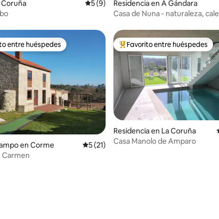
 4.98 de 5; 98 evaluaciones
a Coruña
Calificación promedio: 5 de 5; 9 evaluac
5 (9)
Residencia en A Gándara
obo
Casa de Nuna - naturaleza, cale
Netflix
ito entre huéspedes
Favorito entre huéspedes
ejores en Favorito entre huéspedes
De los mejores en Favorito ent
Residencia en La Coruña
Casa Manolo de Amparo
 4.99 de 5; 87 evaluaciones
campo en Corme
Calificación promedio: 5 de 5; 21 evaluac
5 (21)
e Carmen