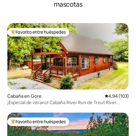
mascotas
Favorito entre huéspedes
De los mejores en Favorito entre huéspedes
Cabaña en Gore
Calificación pr
4.94 (103)
¡Especial de verano! Cabaña River Run de Trout River
Lodge
Favorito entre huéspedes
De los mejores en Favorito entre huéspedes