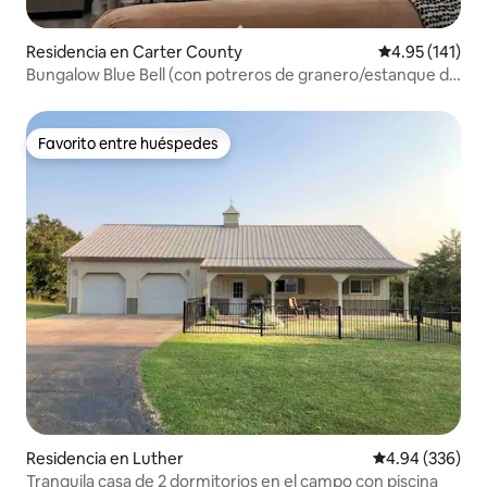
Residencia en Carter County
Calificación p
4.95 (141)
Bungalow Blue Bell (con potreros de granero/estanque de
10ac/lago)
Favorito entre huéspedes
Favorito entre huéspedes
Residencia en Luther
Calificación pr
4.94 (336)
Tranquila casa de 2 dormitorios en el campo con piscina