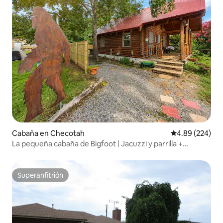
Cabaña en Checotah
Calificación pr
4.89 (224)
La pequeña cabaña de Bigfoot | Jacuzzi y parrilla +
estacionamiento
Superanfitrión
Superanfitrión