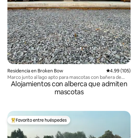
Residencia en Broken Bow
Calificación pr
4.99 (105)
Marco junto al lago apto para mascotas con bañera de
Alojamientos con alberca que admiten
hidromasaje y kayaks
mascotas
Favorito entre huéspedes
De los mejores en Favorito entre huéspedes