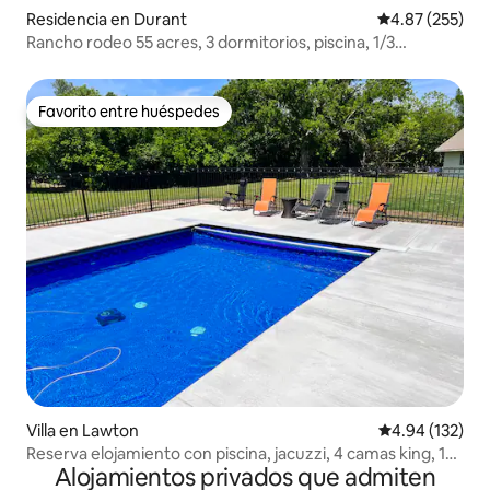
Residencia en Durant
Calificación pr
4.87 (255)
Rancho rodeo 55 acres, 3 dormitorios, piscina, 1/3
milla/casino
Favorito entre huéspedes
Favorito entre huéspedes
Villa en Lawton
Calificación p
4.94 (132)
Reserva elojamiento con piscina, jacuzzi, 4 camas king, 14
Alojamientos privados que admiten
camas y comedor abierto las 24 horas