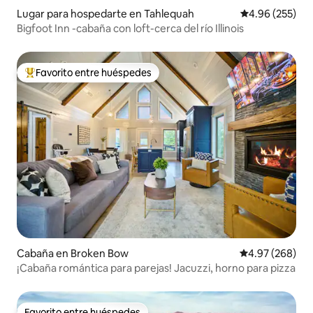
Lugar para hospedarte en Tahlequah
Calificación pr
4.96 (255)
Bigfoot Inn -cabaña con loft-cerca del río Illinois
Favorito entre huéspedes
De los mejores en Favorito entre huéspedes
Cabaña en Broken Bow
Calificación pr
4.97 (268)
¡Cabaña romántica para parejas! Jacuzzi, horno para pizza
Favorito entre huéspedes