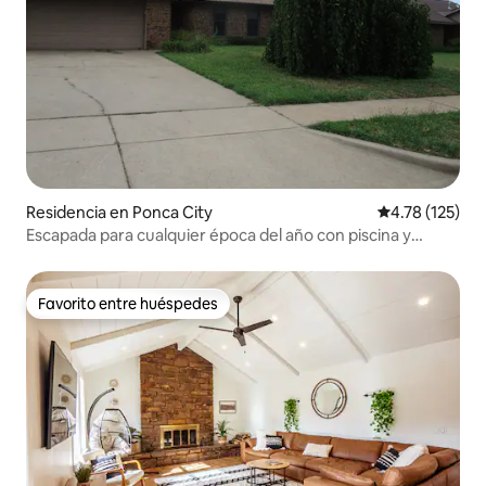
Residencia en Ponca City
Calificación p
4.78 (125)
Escapada para cualquier época del año con piscina y
jacuzzi.
Favorito entre huéspedes
Favorito entre huéspedes