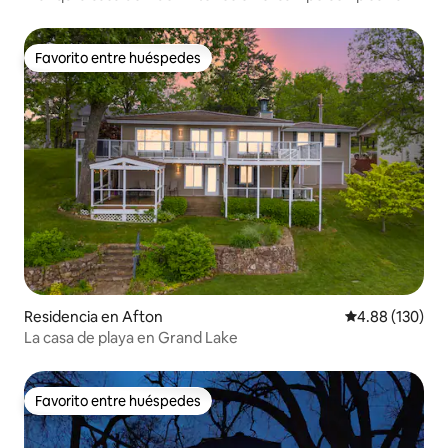
Favorito entre huéspedes
Favorito entre huéspedes
Residencia en Afton
Calificación pr
4.88 (130)
La casa de playa en Grand Lake
Favorito entre huéspedes
Favorito entre huéspedes