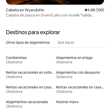
Cabaña en Wyandotte
Calificación pr
4.88 (109)
Cabaña de pesca en Grand Lake con muelle *salida
después de la hora establecida
Destinos para explorar
Otros tipos de alojamientos
Qué hacer
Condominios
Alojamientos en el lago
Oklahoma
Oklahoma
Rentas vacacionales en suites privadas
Alojamientos con desayuno
Oklahoma
Oklahoma
Rentas vacacionales en casas con inodoro de altura accesible
Rentas vacacionales en casas en árbol
Oklahoma
Oklahoma
Alojamientos vacacionales
Mostrar más
Oklahoma