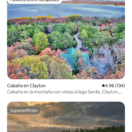
Favorito entre huéspedes
Cabaña en Clayton
Calificación pr
4.96 (134)
Cabaña en la montaña con vistas al lago Sardis, Clayton,
Oklahoma
Superanfitrión
Superanfitrión