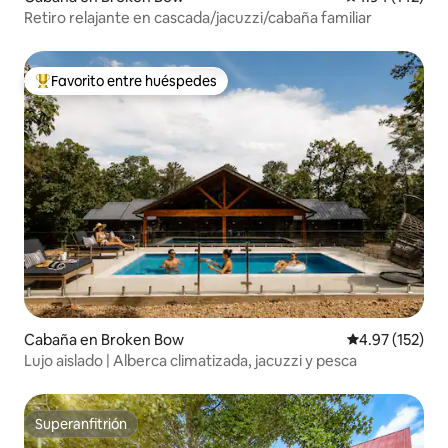
Retiro relajante en cascada/jacuzzi/cabaña familiar
Favorito entre huéspedes
De los mejores en Favorito entre huéspedes
Cabaña en Broken Bow
Calificación p
4.97 (152)
Lujo aislado | Alberca climatizada, jacuzzi y pesca
Superanfitrión
Superanfitrión