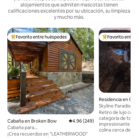
alojamientos que admiten mascotas tienen
calificaciones excelentes por su ubicación, su limpieza
y mucho más.
Favorito entre huéspedes
Favorito entre
De los mejores en Favorito entre huéspedes
De los mejores en
Residencia en Cle
Skyline Paradise | P
|Keystone Lk
Retiro de lujo con 
categoría de torneos Disfruta d
Cabaña en Broken Bow
Calificación promedio: 4.96 de 5
4.96 (249)
impresionante oasi
Cabaña para
colina cerca de K
parejas/jacuzzi/fogata/tranquila/privada
¡Crea recuerdos en "LEATHERWOOD"
nueva cancha de p