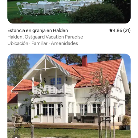
Estancia en granja en Halden
Calificación 
4.86 (21)
Halden, Ostgaard Vacation Paradise
Ubicación
·
Familiar
·
Amenidades