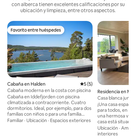
con alberca tienen excelentes calificaciones por su
ubicación y limpieza, entre otros aspectos.
Favorito entre huéspedes
Favorito entre huéspedes
Cabaña en Halden
Calificación promedio: 5 de
5 (5)
Cabaña moderna en la costa con piscina
Residencia en Mos
Cabaña en Iddefjorden con piscina
Casa blanca junto 
climatizada a contracorriente. Cuatro
con vistas
¡Una casa espacio
dormitorios. Ideal, por ejemplo, para dos
para todos, en un 
familias con niños o para una familia
una hermosa vista d
numerosa. Varias zonas al aire libre. Aquí
Familiar
·
Ubicación
·
Espacios exteriores
casa está situada 
tienes sol de la mañana a la noche.
tanto del bosque 
Ubicación
·
Ameni
Bonita y tranquila zona de cabañas. La
acceso a senderos
interiores