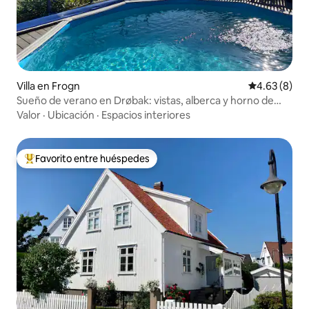
Villa en Frogn
Calificación
4.63 (8)
Sueño de verano en Drøbak: vistas, alberca y horno de
pizza
Valor
·
Ubicación
·
Espacios interiores
Favorito entre huéspedes
De los mejores en Favorito entre huéspedes