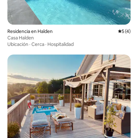
Residencia en Halden
Calificac
5 (4)
Casa Halden
Ubicación
·
Cerca
·
Hospitalidad