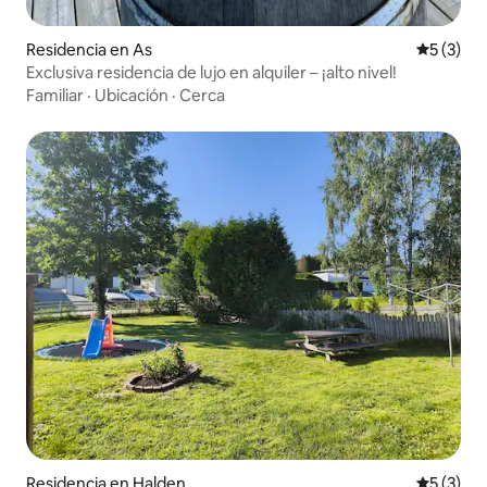
Residencia en As
Calificac
5 (3)
Exclusiva residencia de lujo en alquiler – ¡alto nivel!
Familiar
·
Ubicación
·
Cerca
Residencia en Halden
Calificac
5 (3)