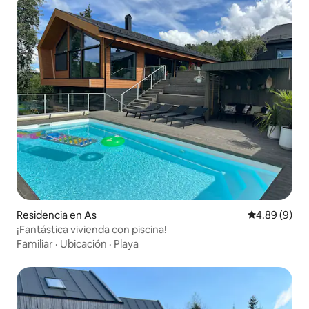
Residencia en As
Calificación
4.89 (9)
¡Fantástica vivienda con piscina!
Familiar
·
Ubicación
·
Playa