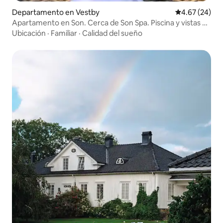
Departamento en Vestby
Calificación p
4.67 (24)
Apartamento en Son. Cerca de Son Spa. Piscina y vistas al
mar
Ubicación
·
Familiar
·
Calidad del sueño