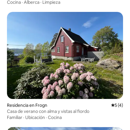
entrenamiento
Cocina
·
Alberca
·
Limpieza
Residencia en Frogn
Calificac
5 (4)
Casa de verano con alma y vistas al fiordo
Familiar
·
Ubicación
·
Cocina