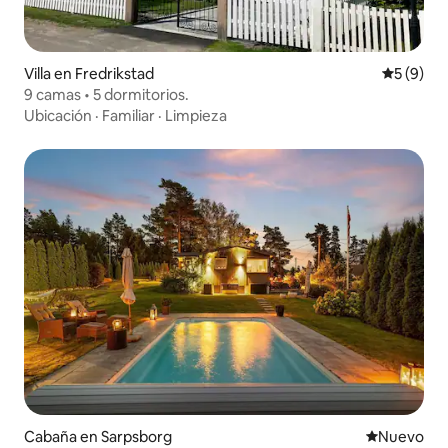
Villa en Fredrikstad
Calificac
5 (9)
9 camas • 5 dormitorios.
Ubicación
·
Familiar
·
Limpieza
Cabaña en Sarpsborg
Nuevo aloj
Nuevo