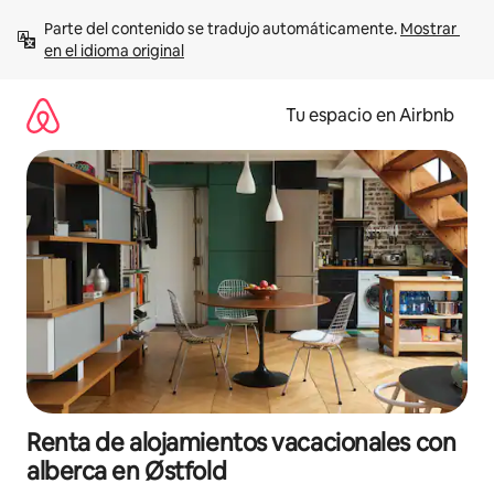
Ir
Parte del contenido se tradujo automáticamente. 
Mostrar 
al
en el idioma original
contenido
Tu espacio en Airbnb
Renta de alojamientos vacacionales con
alberca en Østfold