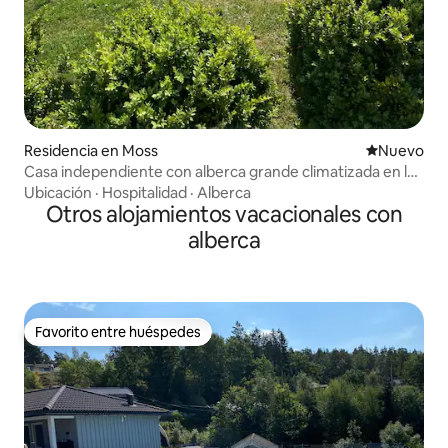
Residencia en Moss
Nuevo aloj
Nuevo
Casa independiente con alberca grande climatizada en la
isla de Jeløy
Ubicación
·
Hospitalidad
·
Alberca
Otros alojamientos vacacionales con
alberca
Favorito entre huéspedes
Favorito entre huéspedes