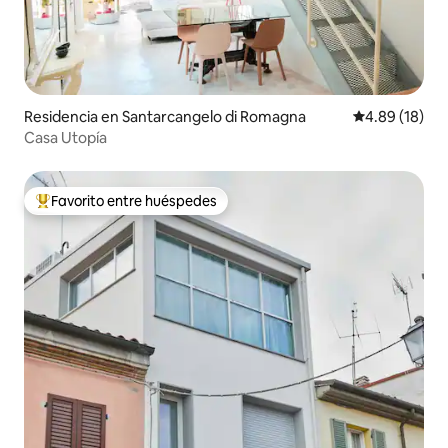
Residencia en Santarcangelo di Romagna
Calificación 
4.89 (18)
Casa Utopía
Favorito entre huéspedes
De los mejores en Favorito entre huéspedes