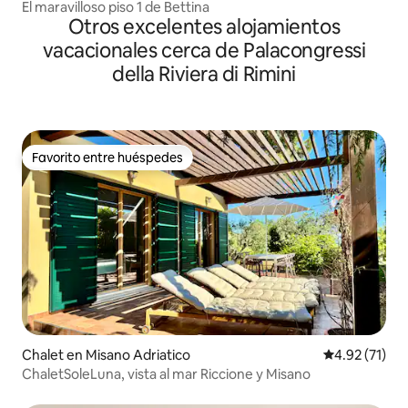
El maravilloso piso 1 de Bettina
Otros excelentes alojamientos
vacacionales cerca de Palacongressi
della Riviera di Rimini
Favorito entre huéspedes
Favorito entre huéspedes
Chalet en Misano Adriatico
Calificación 
4.92 (71)
ChaletSoleLuna, vista al mar Riccione y Misano