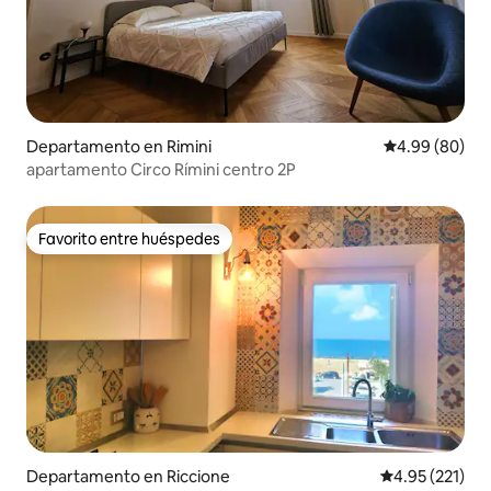
Departamento en Rimini
Calificación p
4.99 (80)
apartamento Circo Rímini centro 2P
Favorito entre huéspedes
Favorito entre huéspedes
Departamento en Riccione
Calificación p
4.95 (221)