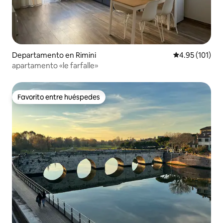
Departamento en Rimini
Calificación p
4.95 (101)
apartamento «le farfalle»
Favorito entre huéspedes
Favorito entre huéspedes