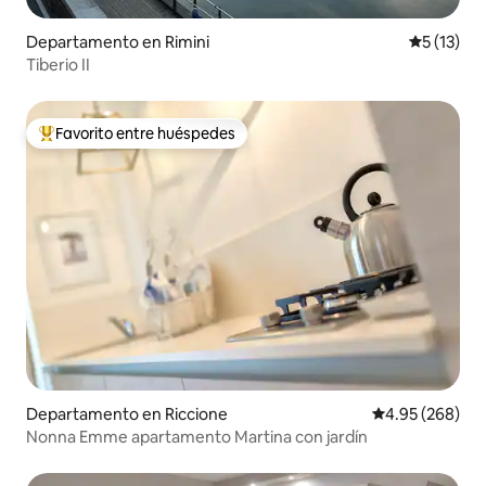
Departamento en Rimini
Calificaci
5 (13)
Tiberio II
Favorito entre huéspedes
De los mejores en Favorito entre huéspedes
Departamento en Riccione
Calificación pr
4.95 (268)
Nonna Emme apartamento Martina con jardín