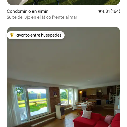
Condominio en Rimini
Calificación p
4.81 (164)
Suite de lujo en el ático frente al mar
Favorito entre huéspedes
De los mejores en Favorito entre huéspedes