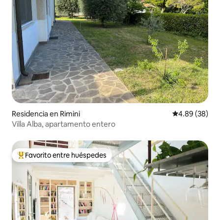
Residencia en Rimini
Calificación p
4.89 (38)
Villa Alba, apartamento entero
Favorito entre huéspedes
De los mejores en Favorito entre huéspedes