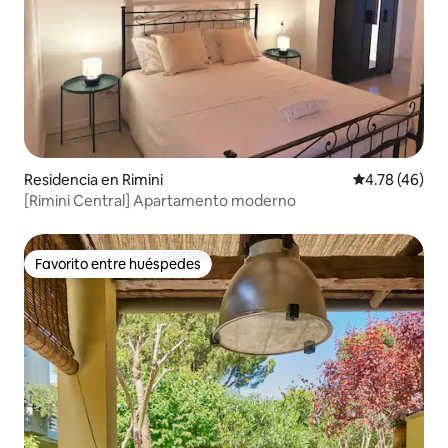
Residencia en Rimini
Calificación 
4.78 (46)
[Rimini Central] Apartamento moderno
Favorito entre huéspedes
Favorito entre huéspedes