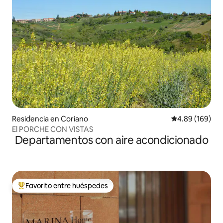
Residencia en Coriano
Calificación pr
4.89 (169)
El PORCHE CON VISTAS
Departamentos con aire acondicionado
Favorito entre huéspedes
De los mejores en Favorito entre huéspedes