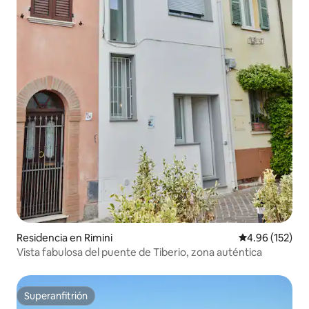
Residencia en Rimini
Calificación p
4.96 (152)
Vista fabulosa del puente de Tiberio, zona auténtica
Superanfitrión
Superanfitrión