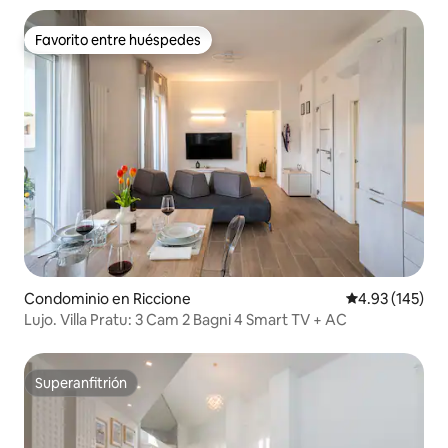
Favorito entre huéspedes
Favorito entre huéspedes
Condominio en Riccione
Calificación p
4.93 (145)
Lujo. Villa Pratu: 3 Cam 2 Bagni 4 Smart TV + AC
Superanfitrión
Superanfitrión