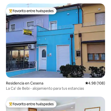
Favorito entre huéspedes
De los mejores en Favorito entre huéspedes
Residencia en Cesena
Calificación pr
4.98 (108)
La Ca' de Bebi - alojamiento para tus estancias
Favorito entre huéspedes
De los mejores en Favorito entre huéspedes