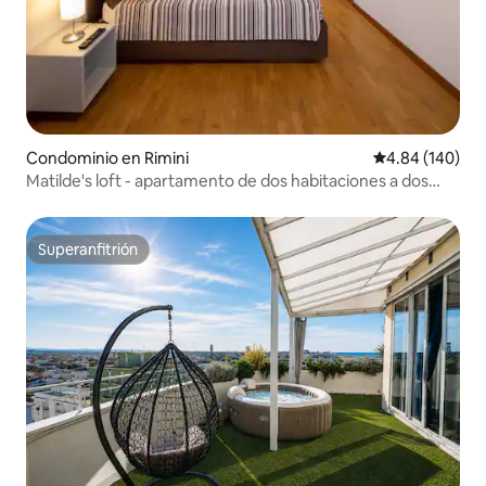
Condominio en Rimini
Calificación pr
4.84 (140)
Matilde's loft - apartamento de dos habitaciones a dos
pasos del mar
Superanfitrión
Superanfitrión