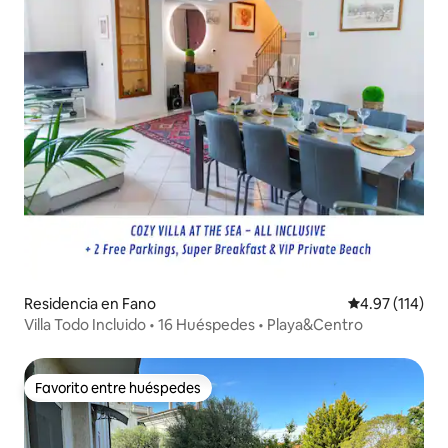
Residencia en Fano
Calificación p
4.97 (114)
Villa Todo Incluido • 16 Huéspedes • Playa&Centro
Favorito entre huéspedes
Favorito entre huéspedes