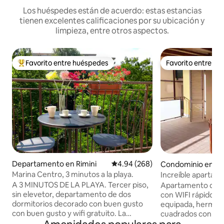
Los huéspedes están de acuerdo: estas estancias
tienen excelentes calificaciones por su ubicación y
limpieza, entre otros aspectos.
Favorito entre huéspedes
Favorito entre h
De los mejores en Favorito entre huéspedes
Favorito entre h
Departamento en Rimini
Calificación promedio: 4.94 de 5
4.94 (268)
Condominio en Ri
Marina Centro, 3 minutos a la playa.
Increíble apartam
habitaciones con 
A 3 MINUTOS DE LA PLAYA. Tercer piso,
Apartamento de 6
sin elevetor, departamento de dos
con WIFI rápido de
dormitorios decorado con buen gusto
equipada, hermosa
con buen gusto y wifi gratuito. La
cuadrados con sil
tranquila vista al jardín en la planta
para comer al aire