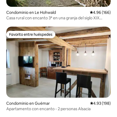
Condominio en Le Hohwald
Calificación pr
4.96 (166)
Casa rural con encanto 3* en una granja del siglo XIX
restaurada
Favorito entre huéspedes
Favorito entre huéspedes
Condominio en Guémar
Calificación pr
4.93 (198)
Apartamento con encanto - 2 personas Alsacia