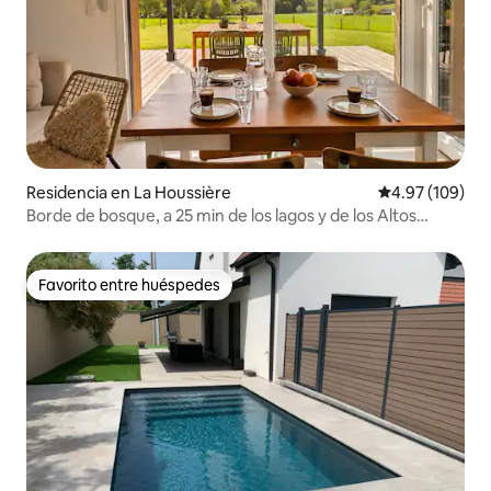
Residencia en La Houssière
Calificación pr
4.97 (109)
Borde de bosque, a 25 min de los lagos y de los Altos
Vosgos
Favorito entre huéspedes
Favorito entre huéspedes