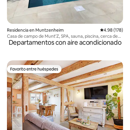
Residencia en Muntzenheim
Calificación pr
4.98 (178)
Casa de campo de Munt'Z, SPA, sauna, piscina, cerca de
Departamentos con aire acondicionado
Colmar
Favorito entre huéspedes
Favorito entre huéspedes