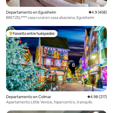
Departamento en Eguisheim
Calificación p
4.9 (408)
BRETZEL**** casa rural en casa alsaciana, Eguisheim
Favorito entre huéspedes
De los mejores en Favorito entre huéspedes
Departamento en Colmar
Calificación p
4.98 (217)
Apartamento Little Venice, hipercentro, tranquilo