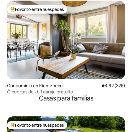
Favorito entre huéspedes
De los mejores en Favorito entre huéspedes
Condominio en Kientzheim
Calificación pr
4.92 (326)
Ô puertas de kb 1 garaje gratuito
Casas para familias
Favorito entre huéspedes
De los mejores en Favorito entre huéspedes