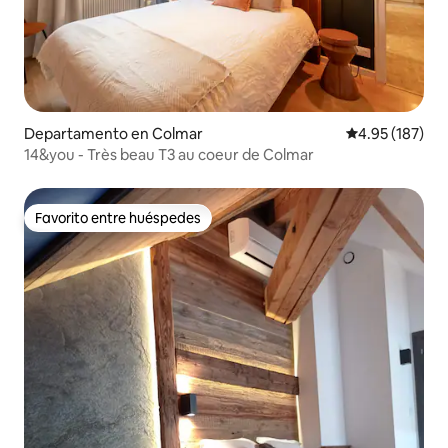
Departamento en Colmar
Calificación p
4.95 (187)
14&you - Très beau T3 au coeur de Colmar
Favorito entre huéspedes
Favorito entre huéspedes