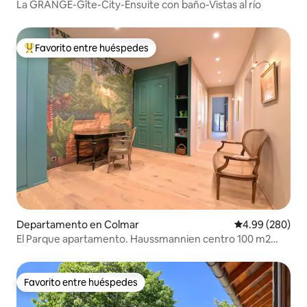
La GRANGE-Gîte-City-Ensuite con baño-Vistas al río
Favorito entre huéspedes
De los mejores en Favorito entre huéspedes
Departamento en Colmar
Calificación pr
4.99 (280)
El Parque apartamento. Haussmannien centro 100 m2
Aparcamiento
Favorito entre huéspedes
Favorito entre huéspedes