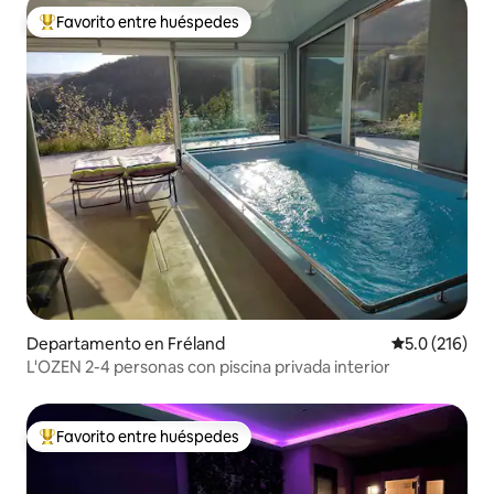
Favorito entre huéspedes
De los mejores en Favorito entre huéspedes
Departamento en Fréland
Calificación 
5.0 (216)
L'OZEN 2-4 personas con piscina privada interior
Favorito entre huéspedes
De los mejores en Favorito entre huéspedes