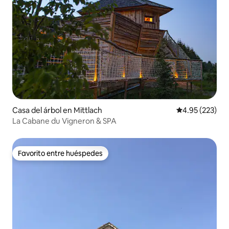
Casa del árbol en Mittlach
Calificación pr
4.95 (223)
La Cabane du Vigneron & SPA
Favorito entre huéspedes
Favorito entre huéspedes