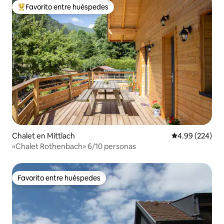
Favorito entre huéspedes
De los mejores en Favorito entre huéspedes
Chalet en Mittlach
Calificación pr
4.99 (224)
«Chalet Rothenbach» 6/10 personas
Favorito entre huéspedes
Favorito entre huéspedes