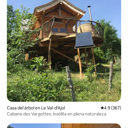
Casa del árbol en Le Val-d'Ajol
Calificación p
4.9 (367)
Cabane des Vargottes: insólita en plena naturaleza