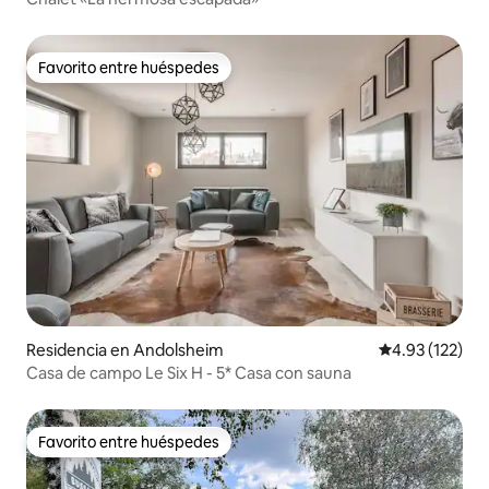
Favorito entre huéspedes
Favorito entre huéspedes
Residencia en Andolsheim
Calificación p
4.93 (122)
Casa de campo Le Six H - 5* Casa con sauna
Favorito entre huéspedes
Favorito entre huéspedes