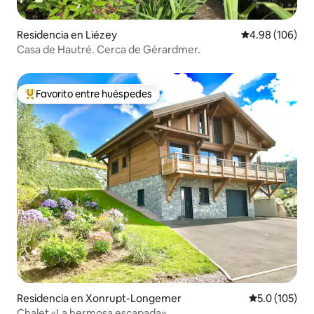
Residencia en Liézey
Calificación pr
4.98 (106)
Casa de Hautré. Cerca de Gérardmer.
Favorito entre huéspedes
De los mejores en Favorito entre huéspedes
Residencia en Xonrupt-Longemer
Calificación 
5.0 (105)
Chalet «La hermosa escapada»