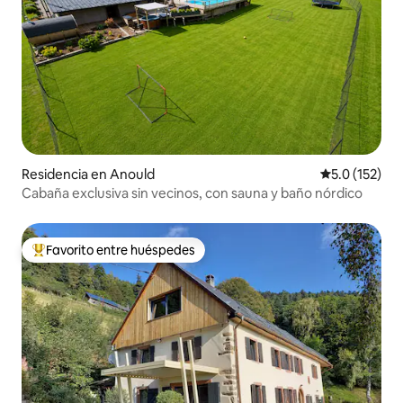
Residencia en Anould
Calificación 
5.0 (152)
Cabaña exclusiva sin vecinos, con sauna y baño nórdico
Favorito entre huéspedes
De los mejores en Favorito entre huéspedes