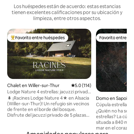
Los huéspedes están de acuerdo: estas estancias
tienen excelentes calificaciones por su ubicación y
limpieza, entre otros aspectos.
Favorito entre huéspedes
Favorito entre h
De los mejores en Favorito entre huéspedes
Favorito entre h
Chalet en Willer-sur-Thur
Calificación promedio: 5.0 de 5
5.0 (114)
Lodge Nature 4 estrellas: jacuzzi privado
y vista al bosque
🌲 ¡Racines Lodge Nature 4★ en Alsacia
Domo en Sapois
(Willer-sur-Thur)! Un refugio sin vecinos
Cúpula estrellada 
de frente en el borde del bosque.
y naturaleza en 
¿Quién no ha soña
Disfrute del jacuzzi privado de 5 plazas
estrellas? La cúpu
con vista a los Vosgos y del brasero.
situada a 840 metr
Comodidad prémium totalmente
mar en el corazón 
equipada: sábanas, toallas y kit de
Vosgos, aislada de