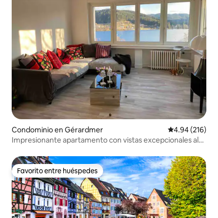
Condominio en Gérardmer
Calificación pr
4.94 (216)
Impresionante apartamento con vistas excepcionales al
lago
Favorito entre huéspedes
Favorito entre huéspedes