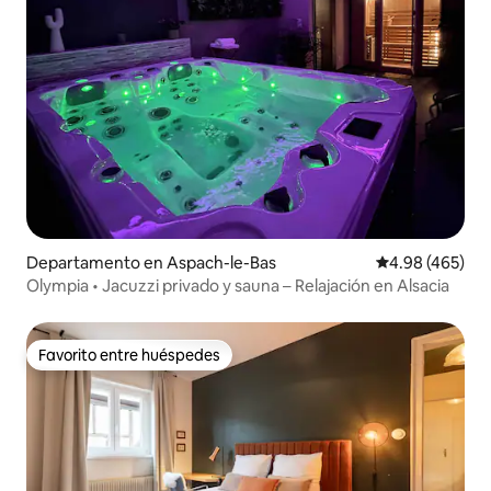
Departamento en Aspach-le-Bas
Calificación pr
4.98 (465)
Olympia • Jacuzzi privado y sauna – Relajación en Alsacia
Favorito entre huéspedes
Favorito entre huéspedes